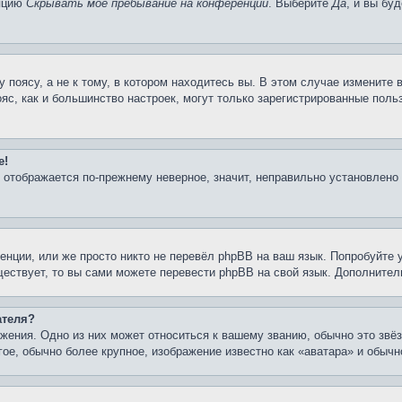
опцию
Скрывать моё пребывание на конференции
. Выберите
Да
, и вы бу
поясу, а не к тому, в котором находитесь вы. В этом случае измените в
пояс, как и большинство настроек, могут только зарегистрированные пол
е!
я отображается по-прежнему неверное, значит, неправильно установлено
нции, или же просто никто не перевёл phpBB на ваш язык. Попробуйте 
уществует, то вы сами можете перевести phpBB на свой язык. Дополнит
ателя?
жения. Одно из них может относиться к вашему званию, обычно это звёз
гое, обычно более крупное, изображение известно как «аватара» и обыч