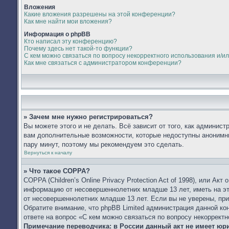
Вложения
Какие вложения разрешены на этой конференции?
Как мне найти мои вложения?
Информация о phpBB
Кто написал эту конференцию?
Почему здесь нет такой-то функции?
С кем можно связаться по вопросу некорректного использования и/и
Как мне связаться с администратором конференции?
» Зачем мне нужно регистрироваться?
Вы можете этого и не делать. Всё зависит от того, как админис
вам дополнительные возможности, которые недоступны анонимным
пару минут, поэтому мы рекомендуем это сделать.
Вернуться к началу
» Что такое COPPA?
COPPA (Children’s Online Privacy Protection Act of 1998), или А
информацию от несовершеннолетних младше 13 лет, иметь на эт
от несовершеннолетних младше 13 лет. Если вы не уверены, при
Обратите внимание, что phpBB Limited администрация данной к
ответе на вопрос «С кем можно связаться по вопросу некоррект
Примечание переводчика: в России данный акт не имеет юр