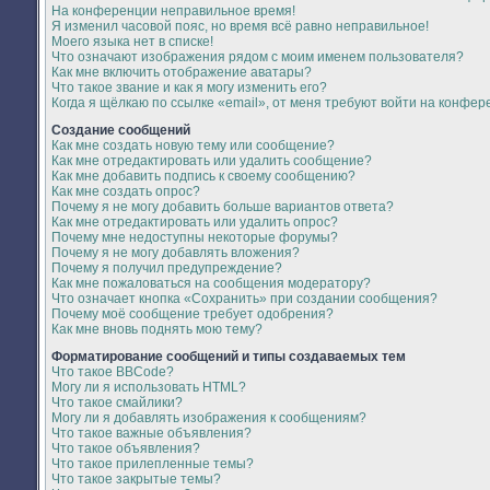
На конференции неправильное время!
Я изменил часовой пояс, но время всё равно неправильное!
Моего языка нет в списке!
Что означают изображения рядом с моим именем пользователя?
Как мне включить отображение аватары?
Что такое звание и как я могу изменить его?
Когда я щёлкаю по ссылке «email», от меня требуют войти на конфер
Создание сообщений
Как мне создать новую тему или сообщение?
Как мне отредактировать или удалить сообщение?
Как мне добавить подпись к своему сообщению?
Как мне создать опрос?
Почему я не могу добавить больше вариантов ответа?
Как мне отредактировать или удалить опрос?
Почему мне недоступны некоторые форумы?
Почему я не могу добавлять вложения?
Почему я получил предупреждение?
Как мне пожаловаться на сообщения модератору?
Что означает кнопка «Сохранить» при создании сообщения?
Почему моё сообщение требует одобрения?
Как мне вновь поднять мою тему?
Форматирование сообщений и типы создаваемых тем
Что такое BBCode?
Могу ли я использовать HTML?
Что такое смайлики?
Могу ли я добавлять изображения к сообщениям?
Что такое важные объявления?
Что такое объявления?
Что такое прилепленные темы?
Что такое закрытые темы?