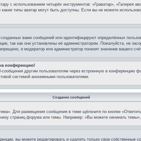
ару с использованием четырёх инструментов: «Граватар», «Галерея ава
е какие типы аватар могут быть доступны. Если вы не можете использо
 созданных вами сообщений или идентифицируют определённых пользов
ции, так как они установлены её администратором. Пожалуйста, не зас
апрещено, и модератор или администратор понизят значение вашего счё
 на конференцию!
il-сообщения другим пользователям через встроенную в конференцию фо
очтовой системой анонимными пользователями.
Создание сообщений
тема». Для размещения сообщения в теме щёлкните по кнопке «Ответить
внизу страниц форума или темы. Например: «Вы можете начинать темы»,
енции, вы можете редактировать и удалять только свои собственные с