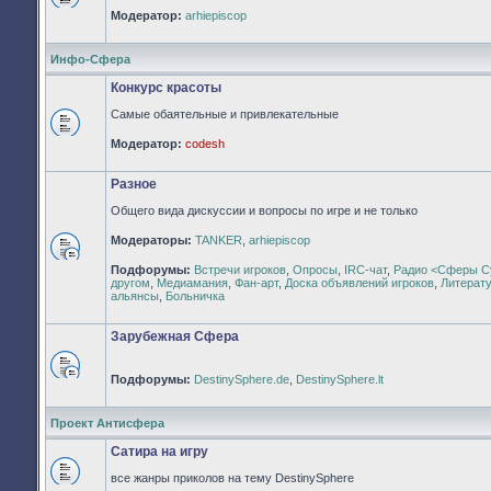
Нет
Модератор:
arhiepiscop
непрочитанных
сообщений
Инфо-Сфера
Конкурс красоты
Самые обаятельные и привлекательные
Нет
Модератор:
codesh
непрочитанных
сообщений
Разное
Общего вида дискуссии и вопросы по игре и не только
Модераторы:
TANKER
,
arhiepiscop
Нет
Подфорумы:
Встречи игроков
,
Опросы
,
IRC-чат
,
Радио <Сферы С
непрочитанных
другом
,
Медиамания
,
Фан-арт
,
Доска объявлений игроков
,
Литерат
сообщений
альянсы
,
Больничка
Зарубежная Сфера
Подфорумы:
DestinySphere.de
,
DestinySphere.lt
Нет
непрочитанных
сообщений
Проект Антисфера
Сатира на игру
все жанры приколов на тему DestinySphere
Нет