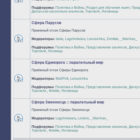
Нет
Подфорумы:
Политика и Войны
,
Раздел для обучения львят
,
Пред
непрочитанных
Дискуссии касательно альянсов
,
Торговля
,
Логовница
сообщений
Сфера Парусов
Приемный отсек Сферы Парусов
Модераторы:
dada
,
Lagshmiwara
,
Lenusichka
,
Zemliak
,
_Warrkan_
Нет
Подфорумы:
Политика и Войны
,
Представление альянсов
,
Дискус
непрочитанных
Торговля
,
Логовица
сообщений
Сфера Единорога :: паралельный мир
Приёмный отсек Сферы Единорога
Модераторы:
MuKPo6
,
Lenusichka
Нет
Подфорумы:
Политика и Войны
,
Представление альянсов
,
Дискус
непрочитанных
Торговля.
,
Флейм
,
Логовница
сообщений
Сфера Змееносца :: паралельный мир
Приемный отсек Сферы Змееносца
Модераторы:
Lagshmiwara
,
Loriens
,
_Warrkan_
Нет
Подфорумы:
Политика и Войны
,
Представление альянсов
,
Дискус
непрочитанных
Торговля.
,
Флейм
,
Логовница
сообщений