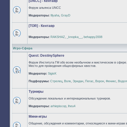
[UNCC] - Кентавр
Форум альянса UNCC
Нет
Модераторы:
Illyaha
,
GrayD
непрочитанных
сообщений
[TOR] - Кентавр
Модераторы:
RAKSHAZ
,
_knopka__
,
behappy2008
Нет
непрочитанных
сообщений
Игро-Сфера
Quest: DestinySphere
Форум Института ГМ обо всем необычном и мистическом в сфере.
Место для проведения общесферных квестов.
Модератор:
SigisK
Нет
непрочитанных
Подфорумы:
Стрелец
,
Волк
,
Эридан
,
Пегас
,
Ворон
,
Феникс
,
Водол
сообщений
Турниры
Обсуждение локальных и интернациональных турниров.
Нет
Модераторы:
arhiepiscop
,
lheu4
непрочитанных
сообщений
Мини-игры
Общение, обсуждения и комментарии, относящиеся к мини-играм 