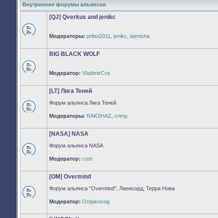
Внутренние форумы альянсов
[QJ] Qverkus and jenikc
Модераторы:
priboi2011
,
jenikc
,
latmisha
Нет
непрочитанных
сообщений
BIG BLACK WOLF
Модератор:
VladimirCox
Нет
непрочитанных
сообщений
[LT] Лига Теней
Форум альянса Лига Теней
Нет
Модераторы:
RAKSHAZ
,
crimp
непрочитанных
сообщений
[NASA] NASA
Форум альянса NASA
Нет
Модератор:
cost
непрочитанных
сообщений
[OM] Overmind
Форум альянса "Overmind", Лиенсорд, Терра Нова
Нет
Модератор:
Ostjakovog
непрочитанных
сообщений