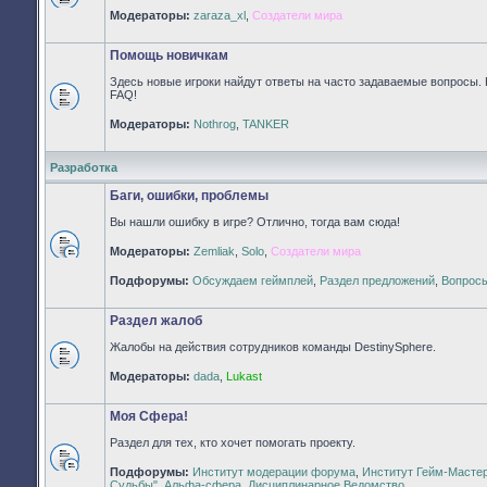
Нет
Модераторы:
zaraza_xl
,
Создатели мира
непрочитанных
сообщений
Помощь новичкам
Здесь новые игроки найдут ответы на часто задаваемые вопросы. 
FAQ!
Нет
Модераторы:
Nothrog
,
TANKER
непрочитанных
сообщений
Разработка
Баги, ошибки, проблемы
Вы нашли ошибку в игре? Отлично, тогда вам сюда!
Модераторы:
Zemliak
,
Solo
,
Создатели мира
Нет
непрочитанных
Подфорумы:
Обсуждаем геймплей
,
Раздел предложений
,
Вопросы
сообщений
Раздел жалоб
Жалобы на действия сотрудников команды DestinySphere.
Нет
Модераторы:
dada
,
Lukast
непрочитанных
сообщений
Моя Сфера!
Раздел для тех, кто хочет помогать проекту.
Подфорумы:
Институт модерации форума
,
Институт Гейм-Масте
Нет
Судьбы"
,
Альфа-сфера
,
Дисциплинарное Ведомство