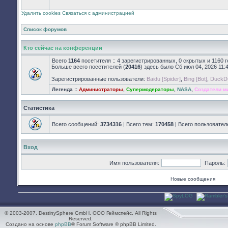
закрыт
Удалить cookies
Связаться с администрацией
Список форумов
Кто сейчас на конференции
Всего
1164
посетителя :: 4 зарегистрированных, 0 скрытых и 1160 
Больше всего посетителей (
20416
) здесь было Сб июл 04, 2026 11:
Зарегистрированные пользователи:
Baidu [Spider]
,
Bing [Bot]
,
DuckDu
Легенда ::
Администраторы
,
Супермодераторы
,
NASA
,
Создатели м
Статистика
Всего сообщений:
3734316
| Всего тем:
170458
| Всего пользовател
Вход
Имя пользователя:
Пароль:
Новые сообщения
© 2003-2007. DestinySphere GmbH, ООО Геймспейс. All Rights
Reserved.
Создано на основе
phpBB
® Forum Software © phpBB Limited.