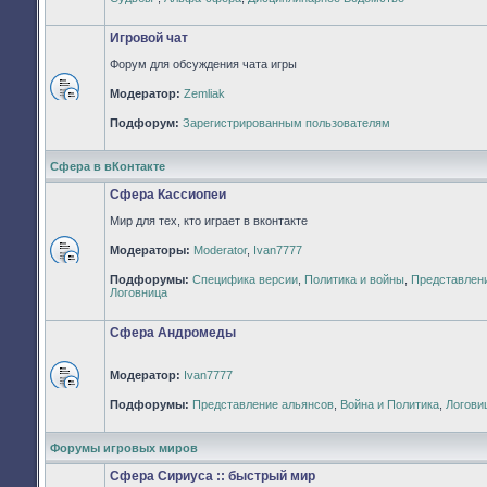
непрочитанных
сообщений
Игровой чат
Форум для обсуждения чата игры
Модератор:
Zemliak
Нет
непрочитанных
Подфорум:
Зарегистрированным пользователям
сообщений
Сфера в вКонтакте
Сфера Кассиопеи
Мир для тех, кто играет в вконтакте
Модераторы:
Moderator
,
Ivan7777
Нет
Подфорумы:
Специфика версии
,
Политика и войны
,
Представлен
непрочитанных
Логовница
сообщений
Сфера Андромеды
Модератор:
Ivan7777
Нет
Подфорумы:
Представление альянсов
,
Война и Политика
,
Логови
непрочитанных
сообщений
Форумы игровых миров
Сфера Сириуса :: быстрый мир