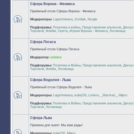
Сфера Ворона - Феникса
Приёмный отсек Сферы Ворона - Феникса
Модераторы:
Lagshmiwara
,
Zemliak
,
Nurgle
Нет
Подфорумы:
Политика и войны
,
Представление альянсов
,
Дискус
непрочитанных
Торговля
,
Флейм
,
Газета
,
Игроки Ворона - Феникса
,
Логовница
сообщений
Сфера Пегаса
Приёмный отсек Сферы Пегаса
Модератор:
ocimico
Нет
Подфорумы:
Политика и Войны
,
Представление альянсов
,
Дискус
непрочитанных
Торговля
,
Флейм
,
Логовница
сообщений
Сфера Водолея - Льва
Приёмный отсек Сферы Водолея - Льва
Модераторы:
Lagshmiwara
,
kolia230
,
Loriens
,
_Warrkan_
,
Mijers
Нет
Подфорумы:
Политика и Войны
,
Представление альянсов
,
Дискус
непрочитанных
Торговля
,
Логовница.
сообщений
Сфера Льва
Приемка для львят. Мы вам рады!
Модераторы:
kolia230
,
Mijers