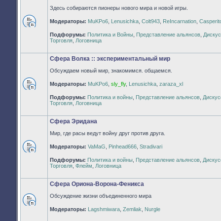
Здесь собираются пионеры нового мира и новой игры.
Модераторы:
MuKPo6
,
Lenusichka
,
Colt943
,
ReIncarnation
,
Casperit
Нет
Подфорумы:
Политика и Войны
,
Представление альянсов
,
Дискус
непрочитанных
Торговля
,
Логовница
сообщений
Сфера Волка :: экспериментальный мир
Обсуждаем новый мир, знакомимся. общаемся.
Модераторы:
MuKPo6
,
sly_fly
,
Lenusichka
,
zaraza_xl
Нет
Подфорумы:
Политика и войны
,
Представление альянсов
,
Дискус
непрочитанных
Торговля
,
Логовница
сообщений
Сфера Эридана
Мир, где расы ведут войну друг против друга.
Модераторы:
VaMaG
,
Pinhead666
,
Stradivari
Нет
Подфорумы:
Политика и войны
,
Представление альянсов
,
Дискус
непрочитанных
Торговля
,
Флейм
,
Логовница
сообщений
Сфера Ориона-Ворона-Феникса
Обсуждение жизни объединенного мира
Нет
Модераторы:
Lagshmiwara
,
Zemliak
,
Nurgle
непрочитанных
сообщений