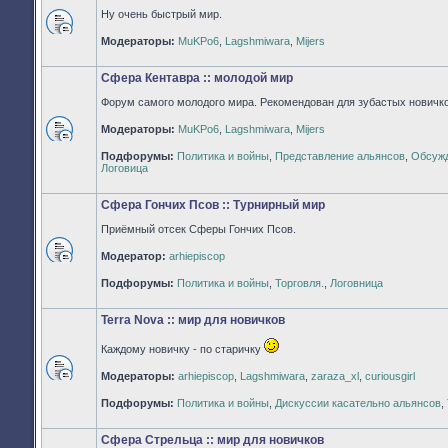
Ну очень быстрый мир.
Нет
Модераторы:
MuKPo6
,
Lagshmiwara
,
Mijers
непрочитанных
сообщений
Сфера Кентавра :: молодой мир
Форум самого молодого мира. Рекомендован для зубастых новичко
Модераторы:
MuKPo6
,
Lagshmiwara
,
Mijers
Нет
Подфорумы:
Политика и войны
,
Представление альянсов
,
Обсужд
непрочитанных
Логовица
сообщений
Сфера Гончих Псов :: Турнирный мир
Приёмный отсек Сферы Гончих Псов.
Модератор:
arhiepiscop
Нет
непрочитанных
Подфорумы:
Политика и войны
,
Торговля.
,
Логовница
сообщений
Terra Nova :: мир для новичков
Каждому новичку - по старичку
Модераторы:
arhiepiscop
,
Lagshmiwara
,
zaraza_xl
,
curiousgirl
Нет
непрочитанных
Подфорумы:
Политика и войны
,
Дискуссии касательно альянсов
,
сообщений
Сфера Стрельца :: мир для новичков