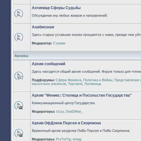
непрочитанных
сообщений
Антипиар Сферы Судьбы
Обсуждение игр любых жанров и направлений.
Нет
непрочитанных
сообщений
Анабиозная
Здесь старые уставшие игроки прощаются с нами, прежде чем уйти
Нет
Модератор:
Стражи
непрочитанных
сообщений
Архивы
Архив сообщений
Здесь находится общий архив сообщений. Форум только для чтени
Подфорумы:
Сфера Феникса
,
Политика и Войны
,
Представление 
Нет
касательно альянсов
,
Торговля
,
Логовница
непрочитанных
сообщений
Архив "Феникс: Столица и Посольство Государства"
Коммуникационный центр Государства
Форум
Модераторы:
Uzzy
,
DeaDMan_
закрыт
Архив ОфДоков Персея и Скорпиона
Временный архив разделов ПиВо Персея и ПиВо Скорпиона.
Форум
Модераторы:
ProTotTip
,
emag