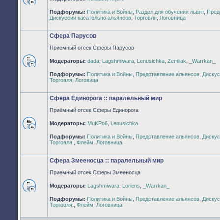
Нет
Подфорумы:
Политика и Войны
,
Раздел для обучения львят
,
Пред
непрочитанных
Дискуссии касательно альянсов
,
Торговля
,
Логовница
сообщений
Сфера Парусов
Приемный отсек Сферы Парусов
Модераторы:
dada
,
Lagshmiwara
,
Lenusichka
,
Zemliak
,
_Warrkan_
Нет
Подфорумы:
Политика и Войны
,
Представление альянсов
,
Дискус
непрочитанных
Торговля
,
Логовица
сообщений
Сфера Единорога :: паралельный мир
Приёмный отсек Сферы Единорога
Модераторы:
MuKPo6
,
Lenusichka
Нет
Подфорумы:
Политика и Войны
,
Представление альянсов
,
Дискус
непрочитанных
Торговля.
,
Флейм
,
Логовница
сообщений
Сфера Змееносца :: паралельный мир
Приемный отсек Сферы Змееносца
Модераторы:
Lagshmiwara
,
Loriens
,
_Warrkan_
Нет
Подфорумы:
Политика и Войны
,
Представление альянсов
,
Дискус
непрочитанных
Торговля.
,
Флейм
,
Логовница
сообщений