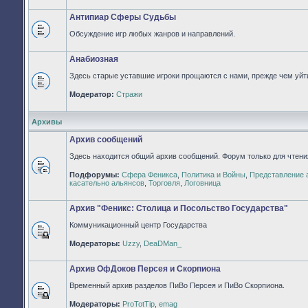
непрочитанных
сообщений
Антипиар Сферы Судьбы
Обсуждение игр любых жанров и направлений.
Нет
непрочитанных
сообщений
Анабиозная
Здесь старые уставшие игроки прощаются с нами, прежде чем уйти
Нет
Модератор:
Стражи
непрочитанных
сообщений
Архивы
Архив сообщений
Здесь находится общий архив сообщений. Форум только для чтени
Подфорумы:
Сфера Феникса
,
Политика и Войны
,
Представление 
Нет
касательно альянсов
,
Торговля
,
Логовница
непрочитанных
сообщений
Архив "Феникс: Столица и Посольство Государства"
Коммуникационный центр Государства
Форум
Модераторы:
Uzzy
,
DeaDMan_
закрыт
Архив ОфДоков Персея и Скорпиона
Временный архив разделов ПиВо Персея и ПиВо Скорпиона.
Форум
Модераторы:
ProTotTip
,
emag