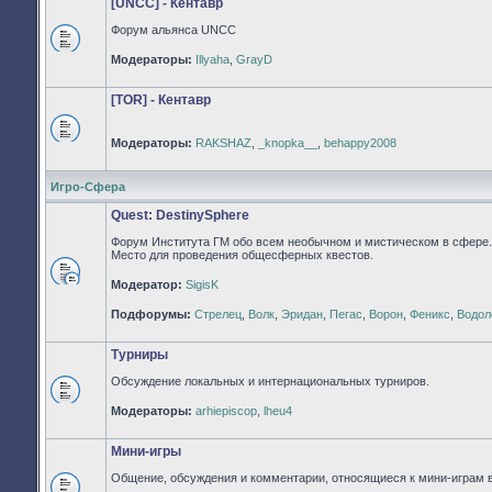
[UNCC] - Кентавр
Форум альянса UNCC
Нет
Модераторы:
Illyaha
,
GrayD
непрочитанных
сообщений
[TOR] - Кентавр
Модераторы:
RAKSHAZ
,
_knopka__
,
behappy2008
Нет
непрочитанных
сообщений
Игро-Сфера
Quest: DestinySphere
Форум Института ГМ обо всем необычном и мистическом в сфере.
Место для проведения общесферных квестов.
Модератор:
SigisK
Нет
непрочитанных
Подфорумы:
Стрелец
,
Волк
,
Эридан
,
Пегас
,
Ворон
,
Феникс
,
Водол
сообщений
Турниры
Обсуждение локальных и интернациональных турниров.
Нет
Модераторы:
arhiepiscop
,
lheu4
непрочитанных
сообщений
Мини-игры
Общение, обсуждения и комментарии, относящиеся к мини-играм 