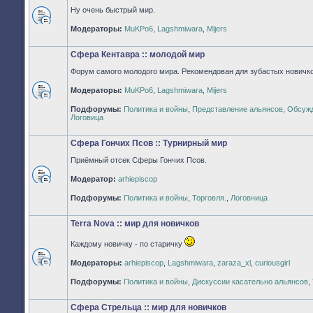
Ну очень быстрый мир.
Нет
Модераторы:
MuKPo6
,
Lagshmiwara
,
Mijers
непрочитанных
сообщений
Сфера Кентавра :: молодой мир
Форум самого молодого мира. Рекомендован для зубастых новичко
Модераторы:
MuKPo6
,
Lagshmiwara
,
Mijers
Нет
Подфорумы:
Политика и войны
,
Представление альянсов
,
Обсужд
непрочитанных
Логовица
сообщений
Сфера Гончих Псов :: Турнирный мир
Приёмный отсек Сферы Гончих Псов.
Модератор:
arhiepiscop
Нет
непрочитанных
Подфорумы:
Политика и войны
,
Торговля.
,
Логовница
сообщений
Terra Nova :: мир для новичков
Каждому новичку - по старичку
Модераторы:
arhiepiscop
,
Lagshmiwara
,
zaraza_xl
,
curiousgirl
Нет
непрочитанных
Подфорумы:
Политика и войны
,
Дискуссии касательно альянсов
,
сообщений
Сфера Стрельца :: мир для новичков