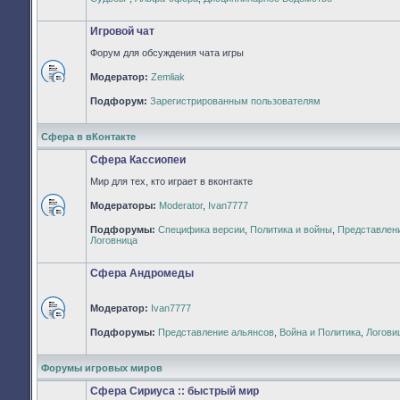
непрочитанных
сообщений
Игровой чат
Форум для обсуждения чата игры
Модератор:
Zemliak
Нет
непрочитанных
Подфорум:
Зарегистрированным пользователям
сообщений
Сфера в вКонтакте
Сфера Кассиопеи
Мир для тех, кто играет в вконтакте
Модераторы:
Moderator
,
Ivan7777
Нет
Подфорумы:
Специфика версии
,
Политика и войны
,
Представлен
непрочитанных
Логовница
сообщений
Сфера Андромеды
Модератор:
Ivan7777
Нет
Подфорумы:
Представление альянсов
,
Война и Политика
,
Логови
непрочитанных
сообщений
Форумы игровых миров
Сфера Сириуса :: быстрый мир