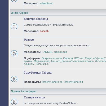
Нет
Модератор:
arhiepiscop
непрочитанных
сообщений
Инфо-Сфера
Конкурс красоты
Самые обаятельные и привлекательные
Нет
Модератор:
codesh
непрочитанных
сообщений
Разное
Общего вида дискуссии и вопросы по игре и не только
Модераторы:
TANKER
,
arhiepiscop
Нет
Подфорумы:
Встречи игроков
,
Опросы
,
IRC-чат
,
Радио <Сферы С
непрочитанных
другом
,
Медиамания
,
Фан-арт
,
Доска объявлений игроков
,
Литерат
сообщений
альянсы
,
Больничка
Зарубежная Сфера
Подфорумы:
DestinySphere.de
,
DestinySphere.lt
Нет
непрочитанных
сообщений
Проект Антисфера
Сатира на игру
все жанры приколов на тему DestinySphere
Нет