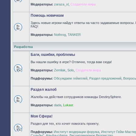
Нет
Модераторы:
zaraza_xl
,
Создатели мира
непрочитанных
сообщений
Помощь новичкам
Здесь новые игроки найдут ответы на часто задаваемые вопросы. 
FAQ!
Нет
Модераторы:
Nothrog
,
TANKER
непрочитанных
сообщений
Разработка
Баги, ошибки, проблемы
Вы нашли ошибку в игре? Отлично, тогда вам сюда!
Модераторы:
Zemliak
,
Solo
,
Создатели мира
Нет
непрочитанных
Подфорумы:
Обсуждаем геймплей
,
Раздел предложений
,
Вопросы
сообщений
Раздел жалоб
Жалобы на действия сотрудников команды DestinySphere.
Нет
Модераторы:
dada
,
Lukast
непрочитанных
сообщений
Моя Сфера!
Раздел для тех, кто хочет помогать проекту.
Подфорумы:
Институт модерации форума
,
Институт Гейм-Масте
Нет
Судьбы"
,
Альфа-сфера
,
Дисциплинарное Ведомство