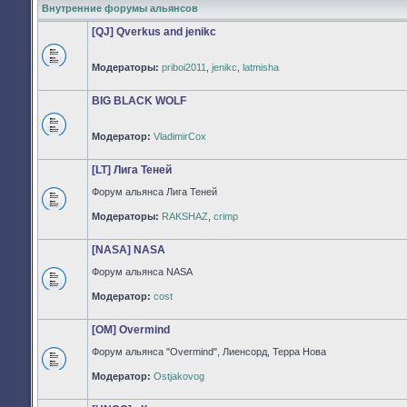
Внутренние форумы альянсов
[QJ] Qverkus and jenikc
Модераторы:
priboi2011
,
jenikc
,
latmisha
Нет
непрочитанных
сообщений
BIG BLACK WOLF
Модератор:
VladimirCox
Нет
непрочитанных
сообщений
[LT] Лига Теней
Форум альянса Лига Теней
Нет
Модераторы:
RAKSHAZ
,
crimp
непрочитанных
сообщений
[NASA] NASA
Форум альянса NASA
Нет
Модератор:
cost
непрочитанных
сообщений
[OM] Overmind
Форум альянса "Overmind", Лиенсорд, Терра Нова
Нет
Модератор:
Ostjakovog
непрочитанных
сообщений