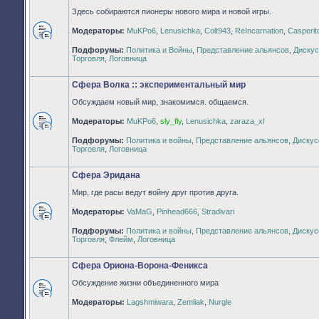
Здесь собираются пионеры нового мира и новой игры.
Модераторы:
MuKPo6
,
Lenusichka
,
Colt943
,
ReIncarnation
,
Casperit
Нет
Подфорумы:
Политика и Войны
,
Представление альянсов
,
Дискус
непрочитанных
Торговля
,
Логовница
сообщений
Сфера Волка :: экспериментальный мир
Обсуждаем новый мир, знакомимся. общаемся.
Модераторы:
MuKPo6
,
sly_fly
,
Lenusichka
,
zaraza_xl
Нет
Подфорумы:
Политика и войны
,
Представление альянсов
,
Дискус
непрочитанных
Торговля
,
Логовница
сообщений
Сфера Эридана
Мир, где расы ведут войну друг против друга.
Модераторы:
VaMaG
,
Pinhead666
,
Stradivari
Нет
Подфорумы:
Политика и войны
,
Представление альянсов
,
Дискус
непрочитанных
Торговля
,
Флейм
,
Логовница
сообщений
Сфера Ориона-Ворона-Феникса
Обсуждение жизни объединенного мира
Нет
Модераторы:
Lagshmiwara
,
Zemliak
,
Nurgle
непрочитанных
сообщений