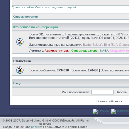
закрыт
Удалить cookies
Связаться с администрацией
Список форумов
Кто сейчас на конференции
Всего
881
посетитель :: 4 зарегистрированных, 0 скрытых и 877 го
Больше всего посетителей (
20416
) здесь было Сб июл 04, 2026 11:
Зарегистрированные пользователи:
Baidu [Spider]
,
Bing [Bot]
,
Google 
Легенда ::
Администраторы
,
Супермодераторы
,
NASA
,
Создатели м
Статистика
Всего сообщений:
3734316
| Всего тем:
170458
| Всего пользовател
Вход
Имя пользователя:
Пароль:
Новые сообщения
© 2003-2007. DestinySphere GmbH, ООО Геймспейс. All Rights
Reserved.
Создано на основе
phpBB
® Forum Software © phpBB Limited.