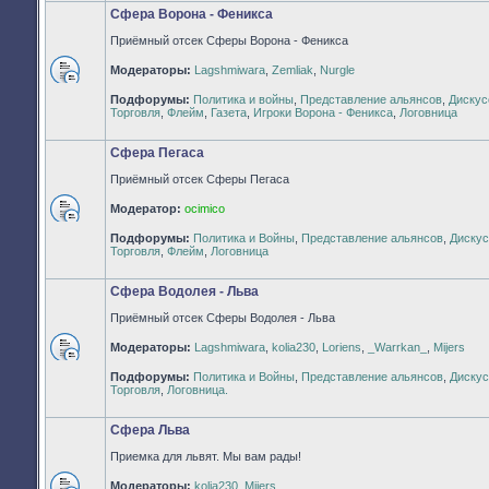
Сфера Ворона - Феникса
Приёмный отсек Сферы Ворона - Феникса
Модераторы:
Lagshmiwara
,
Zemliak
,
Nurgle
Нет
Подфорумы:
Политика и войны
,
Представление альянсов
,
Дискус
непрочитанных
Торговля
,
Флейм
,
Газета
,
Игроки Ворона - Феникса
,
Логовница
сообщений
Сфера Пегаса
Приёмный отсек Сферы Пегаса
Модератор:
ocimico
Нет
Подфорумы:
Политика и Войны
,
Представление альянсов
,
Дискус
непрочитанных
Торговля
,
Флейм
,
Логовница
сообщений
Сфера Водолея - Льва
Приёмный отсек Сферы Водолея - Льва
Модераторы:
Lagshmiwara
,
kolia230
,
Loriens
,
_Warrkan_
,
Mijers
Нет
Подфорумы:
Политика и Войны
,
Представление альянсов
,
Дискус
непрочитанных
Торговля
,
Логовница.
сообщений
Сфера Льва
Приемка для львят. Мы вам рады!
Модераторы:
kolia230
,
Mijers