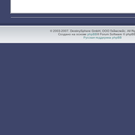
© 2003-2007. DestinySphere GmbH, ООО Геймспейс. All Ri
Создано на основе
phpBB
® Forum Software © phpBB
Русская поддержка phpBB