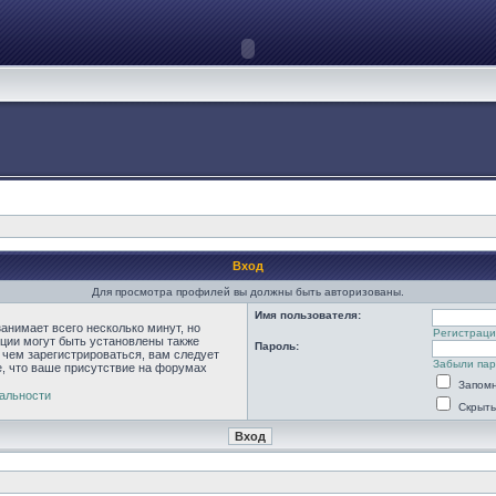
Вход
Для просмотра профилей вы должны быть авторизованы.
Имя пользователя:
анимает всего несколько минут, но
Регистраци
ции могут быть установлены также
Пароль:
 чем зарегистрироваться, вам следует
Забыли па
е, что ваше присутствие на форумах
Запомн
альности
Скрыть