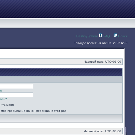
DestinySphere
FAQ
Поиск
Текущее время: Чт авг 06, 2026 6:39
Часовой пояс:
UTC+03:00
я
роль?
ить меня
 моё пребывание на конференции в этот раз
Часовой пояс:
UTC+03:00