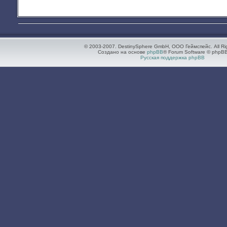
© 2003-2007. DestinySphere GmbH, ООО Геймспейс. All Ri
Создано на основе
phpBB
® Forum Software © phpBB
Русская поддержка phpBB