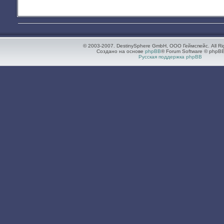
© 2003-2007. DestinySphere GmbH, ООО Геймспейс. All Ri
Создано на основе
phpBB
® Forum Software © phpBB
Русская поддержка phpBB