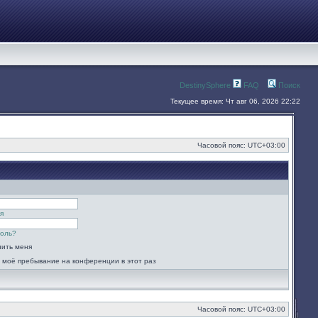
DestinySphere
FAQ
Поиск
Текущее время: Чт авг 06, 2026 22:22
Часовой пояс:
UTC+03:00
я
роль?
ить меня
 моё пребывание на конференции в этот раз
Часовой пояс:
UTC+03:00