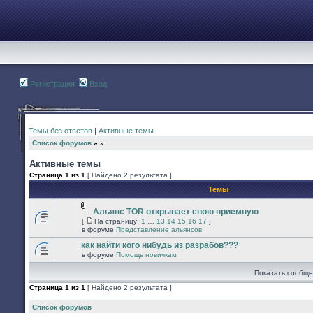
Регистрация
Вход
Темы без ответов
|
Активные темы
Список форумов
»
»
Активные темы
Страница
1
из
1
[ Найдено 2 результата ]
Темы
Альянс TOR открывает свою приемную
Вложения
[
На страницу:
1
…
13
14
15
16
17
]
В
На
в форуме
Представление альянсов
этой
страницу
теме
как найти кого нибудь из разрабов???
нет
в форуме
Помощь новичкам
новых
В
непрочитанных
этой
Показать сообще
сообщений.
теме
нет
Страница
1
из
1
[ Найдено 2 результата ]
новых
непрочитанных
сообщений.
Список форумов