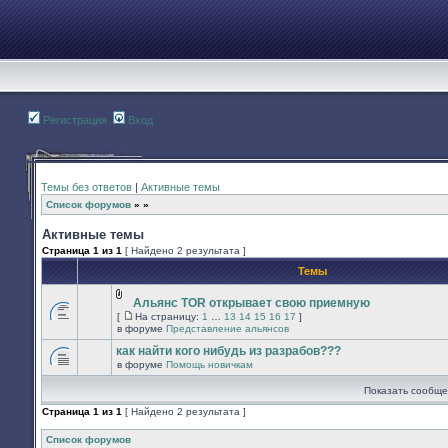
Регистрация
Вход
Темы без ответов
|
Активные темы
Список форумов
»
»
Активные темы
Страница
1
из
1
[ Найдено 2 результата ]
Темы
Альянс TOR открывает свою приемную
Вложения
[
На страницу:
1
…
13
14
15
16
17
]
В
На
в форуме
Представление альянсов
этой
страницу
теме
как найти кого нибудь из разрабов???
нет
в форуме
Помощь новичкам
новых
В
непрочитанных
этой
Показать сообще
сообщений.
теме
нет
Страница
1
из
1
[ Найдено 2 результата ]
новых
непрочитанных
сообщений.
Список форумов