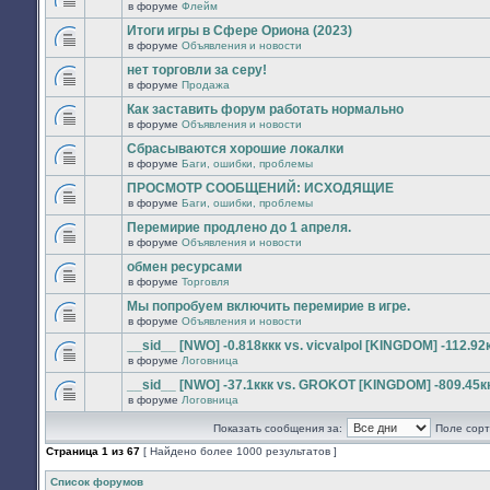
сообщений.
в форуме
Флейм
нет
В
новых
этой
Итоги игры в Сфере Ориона (2023)
непрочитанных
теме
сообщений.
в форуме
Объявления и новости
нет
В
новых
этой
нет торговли за серу!
непрочитанных
теме
сообщений.
в форуме
Продажа
нет
В
новых
этой
Как заставить форум работать нормально
непрочитанных
теме
сообщений.
в форуме
Объявления и новости
нет
В
новых
этой
Сбрасываются хорошие локалки
непрочитанных
теме
сообщений.
в форуме
Баги, ошибки, проблемы
нет
В
новых
этой
ПРОСМОТР СООБЩЕНИЙ: ИСХОДЯЩИЕ
непрочитанных
теме
сообщений.
в форуме
Баги, ошибки, проблемы
нет
В
новых
этой
Перемирие продлено до 1 апреля.
непрочитанных
теме
сообщений.
в форуме
Объявления и новости
нет
В
новых
этой
обмен ресурсами
непрочитанных
теме
сообщений.
в форуме
Торговля
нет
В
новых
этой
Мы попробуем включить перемирие в игре.
непрочитанных
теме
сообщений.
в форуме
Объявления и новости
нет
В
новых
этой
__sid__ [NWO] -0.818ккк vs. vicvalpol [KINGDOM] -112.92
непрочитанных
теме
сообщений.
в форуме
Логовница
нет
В
новых
этой
__sid__ [NWO] -37.1ккк vs. GROKOT [KINGDOM] -809.45к
непрочитанных
теме
сообщений.
в форуме
Логовница
нет
В
новых
этой
непрочитанных
Показать сообщения за:
Поле сорт
теме
сообщений.
нет
Страница
1
из
67
[ Найдено более 1000 результатов ]
новых
непрочитанных
сообщений.
Список форумов