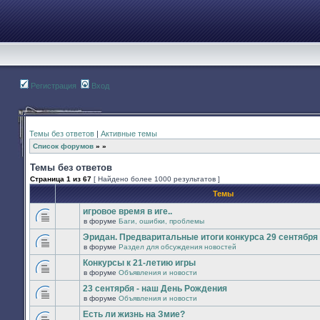
Регистрация
Вход
Темы без ответов
|
Активные темы
Список форумов
»
»
Темы без ответов
Страница
1
из
67
[ Найдено более 1000 результатов ]
Темы
игровое время в иге..
в форуме
Баги, ошибки, проблемы
В
этой
Эридан. Предваритальные итоги конкурса 29 сентября -
теме
в форуме
Раздел для обсуждения новостей
нет
В
новых
этой
Конкурсы к 21-летию игры
непрочитанных
теме
сообщений.
в форуме
Объявления и новости
нет
В
новых
этой
23 сентярбя - наш День Рождения
непрочитанных
теме
сообщений.
в форуме
Объявления и новости
нет
В
новых
этой
Есть ли жизнь на Змие?
непрочитанных
теме