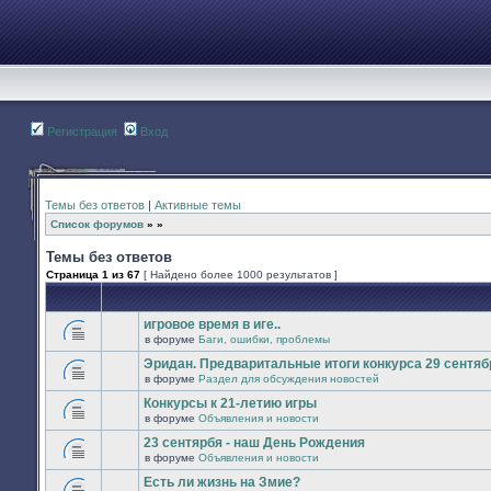
Регистрация
Вход
Темы без ответов
|
Активные темы
Список форумов
»
»
Темы без ответов
Страница
1
из
67
[ Найдено более 1000 результатов ]
игровое время в иге..
в форуме
Баги, ошибки, проблемы
В
этой
Эридан. Предваритальные итоги конкурса 29 сентябр
теме
в форуме
Раздел для обсуждения новостей
нет
В
новых
этой
Конкурсы к 21-летию игры
непрочитанных
теме
сообщений.
в форуме
Объявления и новости
нет
В
новых
этой
23 сентярбя - наш День Рождения
непрочитанных
теме
сообщений.
в форуме
Объявления и новости
нет
В
новых
этой
Есть ли жизнь на Змие?
непрочитанных
теме