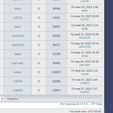
LZXVII
Пн июл 03, 2023 1:40
dada
0
90546
dada
Ср мар 15, 2023 18:45
LZXVII
0
54411
LZXVII
Ср май 25, 2022 3:14
dada
0
58367
dada
Ср май 11, 2022 23:44
Gen2108
0
59356
Gen2108
Пт мар 18, 2022 15:14
dark1239
0
88272
dark1239
Сб мар 12, 2022 16:20
dada
0
62199
dada
Пт мар 04, 2022 23:42
parmalat
0
58481
parmalat
Пт фев 25, 2022 2:11
netnet
0
108537
netnet
Пт янв 07, 2022 2:44
Colt943
0
65090
Colt943
Пт янв 07, 2022 2:37
Colt943
0
63847
Colt943
На страницу
1
2
3
4
5
…
67
След.
Часовой пояс:
UTC+03:00