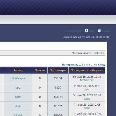
DestinySphere
FAQ
Поиск
Текущее время: Чт авг 06, 2026 23:00
Часовой пояс:
UTC+03:00
На страницу
1
2
3
4
5
…
67
След.
Автор
Ответы
Просмотры
Последнее сообщение
Вс мар 15, 2026 17:37
MrWhisper
0
22104
MrWhisper
Чт фев 20, 2025 11:15
pplz
0
6120
pplz
Вс сен 29, 2024 20:46
dada
0
113174
dada
Пн сен 23, 2024 2:05
dada
0
90782
dada
Пн июл 10, 2023 17:26
LZXVII
0
56024