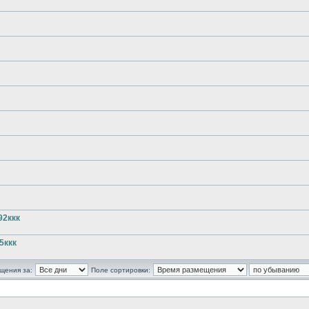
92ккк
5ккк
щения за:
Поле сортировки: