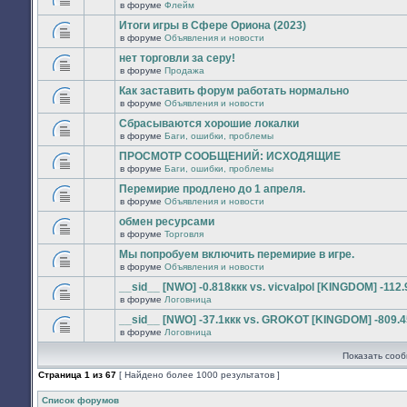
сообщений.
в форуме
Флейм
нет
В
новых
этой
Итоги игры в Сфере Ориона (2023)
непрочитанных
теме
сообщений.
в форуме
Объявления и новости
нет
В
новых
этой
нет торговли за серу!
непрочитанных
теме
сообщений.
в форуме
Продажа
нет
В
новых
этой
Как заставить форум работать нормально
непрочитанных
теме
сообщений.
в форуме
Объявления и новости
нет
В
новых
этой
Сбрасываются хорошие локалки
непрочитанных
теме
сообщений.
в форуме
Баги, ошибки, проблемы
нет
В
новых
этой
ПРОСМОТР СООБЩЕНИЙ: ИСХОДЯЩИЕ
непрочитанных
теме
сообщений.
в форуме
Баги, ошибки, проблемы
нет
В
новых
этой
Перемирие продлено до 1 апреля.
непрочитанных
теме
сообщений.
в форуме
Объявления и новости
нет
В
новых
этой
обмен ресурсами
непрочитанных
теме
сообщений.
в форуме
Торговля
нет
В
новых
этой
Мы попробуем включить перемирие в игре.
непрочитанных
теме
сообщений.
в форуме
Объявления и новости
нет
В
новых
этой
__sid__ [NWO] -0.818ккк vs. vicvalpol [KINGDOM] -112.
непрочитанных
теме
сообщений.
в форуме
Логовница
нет
В
новых
этой
__sid__ [NWO] -37.1ккк vs. GROKOT [KINGDOM] -809.4
непрочитанных
теме
сообщений.
в форуме
Логовница
нет
В
новых
этой
непрочитанных
Показать сооб
теме
сообщений.
нет
Страница
1
из
67
[ Найдено более 1000 результатов ]
новых
непрочитанных
сообщений.
Список форумов