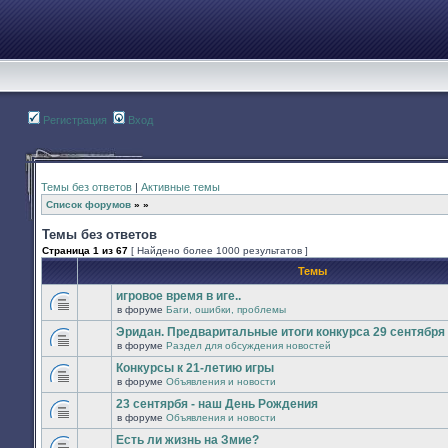
Регистрация
Вход
Темы без ответов
|
Активные темы
Список форумов
»
»
Темы без ответов
Страница
1
из
67
[ Найдено более 1000 результатов ]
Темы
игровое время в иге..
в форуме
Баги, ошибки, проблемы
В
этой
Эридан. Предваритальные итоги конкурса 29 сентября -
теме
в форуме
Раздел для обсуждения новостей
нет
В
новых
этой
Конкурсы к 21-летию игры
непрочитанных
теме
сообщений.
в форуме
Объявления и новости
нет
В
новых
этой
23 сентярбя - наш День Рождения
непрочитанных
теме
сообщений.
в форуме
Объявления и новости
нет
В
новых
этой
Есть ли жизнь на Змие?
непрочитанных
теме