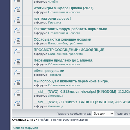
сообщений.
в форуме
Флейм
нет
В
новых
этой
Итоги игры в Сфере Ориона (2023)
непрочитанных
теме
сообщений.
в форуме
Объявления и новости
нет
В
новых
этой
нет торговли за серу!
непрочитанных
теме
сообщений.
в форуме
Продажа
нет
В
новых
этой
Как заставить форум работать нормально
непрочитанных
теме
сообщений.
в форуме
Объявления и новости
нет
В
новых
этой
Сбрасываются хорошие локалки
непрочитанных
теме
сообщений.
в форуме
Баги, ошибки, проблемы
нет
В
новых
этой
ПРОСМОТР СООБЩЕНИЙ: ИСХОДЯЩИЕ
непрочитанных
теме
сообщений.
в форуме
Баги, ошибки, проблемы
нет
В
новых
этой
Перемирие продлено до 1 апреля.
непрочитанных
теме
сообщений.
в форуме
Объявления и новости
нет
В
новых
этой
обмен ресурсами
непрочитанных
теме
сообщений.
в форуме
Торговля
нет
В
новых
этой
Мы попробуем включить перемирие в игре.
непрочитанных
теме
сообщений.
в форуме
Объявления и новости
нет
В
новых
этой
__sid__ [NWO] -0.818ккк vs. vicvalpol [KINGDOM] -112.92
непрочитанных
теме
сообщений.
в форуме
Логовница
нет
В
новых
этой
__sid__ [NWO] -37.1ккк vs. GROKOT [KINGDOM] -809.45к
непрочитанных
теме
сообщений.
в форуме
Логовница
нет
В
новых
этой
непрочитанных
Показать сообщения за:
Поле сорт
теме
сообщений.
нет
Страница
1
из
67
[ Найдено более 1000 результатов ]
новых
непрочитанных
сообщений.
Список форумов