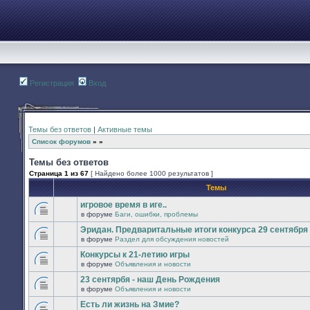
Регистрация
Вход
Темы без ответов
|
Активные темы
Список форумов
»
»
Темы без ответов
Страница
1
из
67
[ Найдено более 1000 результатов ]
Темы
игровое время в иге..
в форуме
Баги, ошибки, проблемы
В
этой
Эридан. Предваритальные итоги конкурса 29 сентября -
теме
в форуме
Раздел для обсуждения новостей
нет
В
новых
этой
Конкурсы к 21-летию игры
непрочитанных
теме
сообщений.
в форуме
Объявления и новости
нет
В
новых
этой
23 сентярбя - наш День Рождения
непрочитанных
теме
сообщений.
в форуме
Объявления и новости
нет
В
новых
этой
Есть ли жизнь на Змие?
непрочитанных
теме