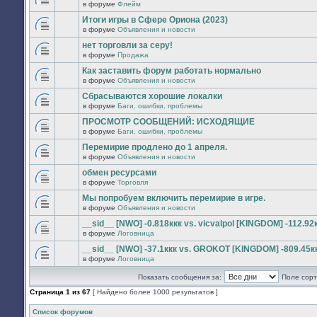
сообщений.
в форуме
Флейм
нет
В
новых
этой
Итоги игры в Сфере Ориона (2023)
непрочитанных
теме
сообщений.
в форуме
Объявления и новости
нет
В
новых
этой
нет торговли за серу!
непрочитанных
теме
сообщений.
в форуме
Продажа
нет
В
новых
этой
Как заставить форум работать нормально
непрочитанных
теме
сообщений.
в форуме
Объявления и новости
нет
В
новых
этой
Сбрасываются хорошие локалки
непрочитанных
теме
сообщений.
в форуме
Баги, ошибки, проблемы
нет
В
новых
этой
ПРОСМОТР СООБЩЕНИЙ: ИСХОДЯЩИЕ
непрочитанных
теме
сообщений.
в форуме
Баги, ошибки, проблемы
нет
В
новых
этой
Перемирие продлено до 1 апреля.
непрочитанных
теме
сообщений.
в форуме
Объявления и новости
нет
В
новых
этой
обмен ресурсами
непрочитанных
теме
сообщений.
в форуме
Торговля
нет
В
новых
этой
Мы попробуем включить перемирие в игре.
непрочитанных
теме
сообщений.
в форуме
Объявления и новости
нет
В
новых
этой
__sid__ [NWO] -0.818ккк vs. vicvalpol [KINGDOM] -112.92
непрочитанных
теме
сообщений.
в форуме
Логовница
нет
В
новых
этой
__sid__ [NWO] -37.1ккк vs. GROKOT [KINGDOM] -809.45к
непрочитанных
теме
сообщений.
в форуме
Логовница
нет
В
новых
этой
непрочитанных
Показать сообщения за:
Поле сорт
теме
сообщений.
нет
Страница
1
из
67
[ Найдено более 1000 результатов ]
новых
непрочитанных
сообщений.
Список форумов