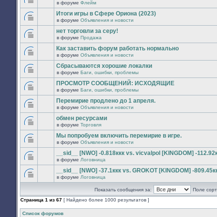
сообщений.
в форуме
Флейм
нет
В
новых
этой
Итоги игры в Сфере Ориона (2023)
непрочитанных
теме
сообщений.
в форуме
Объявления и новости
нет
В
новых
этой
нет торговли за серу!
непрочитанных
теме
сообщений.
в форуме
Продажа
нет
В
новых
этой
Как заставить форум работать нормально
непрочитанных
теме
сообщений.
в форуме
Объявления и новости
нет
В
новых
этой
Сбрасываются хорошие локалки
непрочитанных
теме
сообщений.
в форуме
Баги, ошибки, проблемы
нет
В
новых
этой
ПРОСМОТР СООБЩЕНИЙ: ИСХОДЯЩИЕ
непрочитанных
теме
сообщений.
в форуме
Баги, ошибки, проблемы
нет
В
новых
этой
Перемирие продлено до 1 апреля.
непрочитанных
теме
сообщений.
в форуме
Объявления и новости
нет
В
новых
этой
обмен ресурсами
непрочитанных
теме
сообщений.
в форуме
Торговля
нет
В
новых
этой
Мы попробуем включить перемирие в игре.
непрочитанных
теме
сообщений.
в форуме
Объявления и новости
нет
В
новых
этой
__sid__ [NWO] -0.818ккк vs. vicvalpol [KINGDOM] -112.92
непрочитанных
теме
сообщений.
в форуме
Логовница
нет
В
новых
этой
__sid__ [NWO] -37.1ккк vs. GROKOT [KINGDOM] -809.45к
непрочитанных
теме
сообщений.
в форуме
Логовница
нет
В
новых
этой
непрочитанных
Показать сообщения за:
Поле сорт
теме
сообщений.
нет
Страница
1
из
67
[ Найдено более 1000 результатов ]
новых
непрочитанных
сообщений.
Список форумов