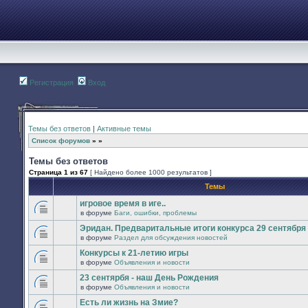
Регистрация
Вход
Темы без ответов
|
Активные темы
Список форумов
»
»
Темы без ответов
Страница
1
из
67
[ Найдено более 1000 результатов ]
Темы
игровое время в иге..
в форуме
Баги, ошибки, проблемы
В
этой
Эридан. Предваритальные итоги конкурса 29 сентября -
теме
в форуме
Раздел для обсуждения новостей
нет
В
новых
этой
Конкурсы к 21-летию игры
непрочитанных
теме
сообщений.
в форуме
Объявления и новости
нет
В
новых
этой
23 сентярбя - наш День Рождения
непрочитанных
теме
сообщений.
в форуме
Объявления и новости
нет
В
новых
этой
Есть ли жизнь на Змие?
непрочитанных
теме