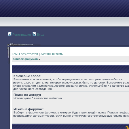
Регистрация
Вход
Темы без ответов
|
Активные темы
Список форумов
»
Ключевые слова:
Вы можете использовать
+
, чтобы определить слова, которые должны быть в
результатах, и
-
для слов, которых в результатах быть не должно. Вы можете раз
слова символом
|
для поиска любого слова из списка. Используйте
*
в качестве ш
для частичного совпадения.
Поиск по автору:
Используйте * в качестве шаблона.
Искать в форумах:
Выберите форум или форумы, в которых будет произведён поиск. Поиск в подфо
производится автоматически, если вы не отключили соответствующую опцию ниж
П