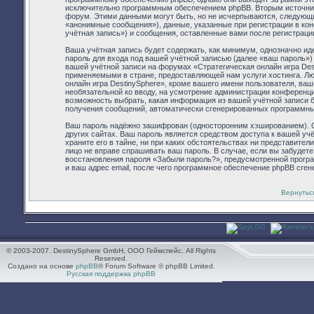
исключительно программным обеспечением phpBB. Вторым источник
форум. Этими данными могут быть, но не исчерпываются, следующ
«анонимные сообщения»), данные, указанные при регистрации в ко
учётная запись») и сообщения, оставленные вами после регистраци
Ваша учётная запись будет содержать, как минимум, однозначно и
пароль для входа под вашей учётной записью (далее «ваш пароль»)
вашей учётной записи на форумах «Стратегическая онлайн игра De
применяемыми в стране, предоставляющей нам услуги хостинга. Л
онлайн игра DestinySphere», кроме вашего имени пользователя, ваше
необязательной ко вводу, на усмотрение администрации конференции
возможность выбрать, какая информация из вашей учётной записи бу
получения сообщений, автоматически сгенерированных программн
Ваш пароль надёжно зашифрован (односторонним хэшированием). Од
других сайтах. Ваш пароль является средством доступа к вашей учё
храните его в тайне, ни при каких обстоятельствах ни представители
лицо не вправе спрашивать ваш пароль. В случае, если вы забудет
восстановления пароля «Забыли пароль?», предусмотренной прогр
и ваш адрес email, после чего программное обеспечение phpBB сген
Вернутьс
© 2003-2007. DestinySphere GmbH, ООО Геймспейс. All Rights
Reserved.
Создано на основе
phpBB
® Forum Software © phpBB Limited.
Русская поддержка phpBB