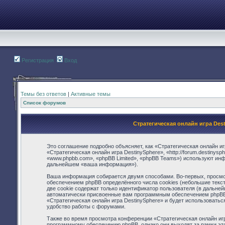
Регистрация
Вход
Темы без ответов
|
Активные темы
Список форумов
Стратегическая онлайн игра Des
Это соглашение подробно объясняет, как «Стратегическая онлайн иг
«Стратегическая онлайн игра DestinySphere», «http://forum.destiny
«www.phpbb.com», «phpBB Limited», «phpBB Teams») используют ин
дальнейшем «ваша информация»).
Ваша информация собирается двумя способами. Во-первых, просмот
обеспечением phpBB определённого числа cookies (небольшие текс
две cookie содержат только идентификатор пользователя (в дальней
автоматически присвоенные вам программным обеспечением phpBB. 
«Стратегическая онлайн игра DestinySphere» и будет использовать
удобство работы с форумами.
Также во время просмотра конференции «Стратегическая онлайн игр
программному обеспечению phpBB, однако они выходят за рамки это