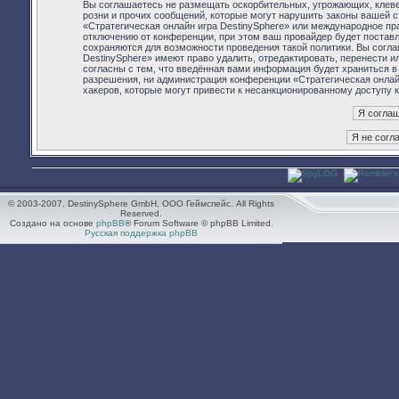
Вы соглашаетесь не размещать оскорбительных, угрожающих, клев
розни и прочих сообщений, которые могут нарушить законы вашей с
«Стратегическая онлайн игра DestinySphere» или международное п
отключению от конференции, при этом ваш провайдер будет поставл
сохраняются для возможности проведения такой политики. Вы согла
DestinySphere» имеют право удалить, отредактировать, перенести 
согласны с тем, что введённая вами информация будет храниться в
разрешения, ни администрация конференции «Стратегическая онлайн 
хакеров, которые могут привести к несанкционированному доступу к
© 2003-2007. DestinySphere GmbH, ООО Геймспейс. All Rights
Reserved.
Создано на основе
phpBB
® Forum Software © phpBB Limited.
Русская поддержка phpBB