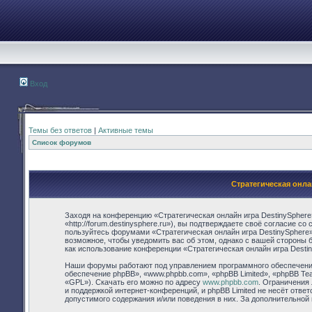
Вход
Темы без ответов
|
Активные темы
Список форумов
Стратегическая онла
Заходя на конференцию «Стратегическая онлайн игра DestinySphere
«http://forum.destinysphere.ru»), вы подтверждаете своё согласие с
пользуйтесь форумами «Стратегическая онлайн игра DestinySphere»
возможное, чтобы уведомить вас об этом, однако с вашей стороны 
как использование конференции «Стратегическая онлайн игра Desti
Наши форумы работают под управлением программного обеспечения
обеспечение phpBB», «www.phpbb.com», «phpBB Limited», «phpBB Te
«GPL»). Скачать его можно по адресу
www.phpbb.com
. Ограничения
и поддержкой интернет-конференций, и phpBB Limited не несёт отве
допустимого содержания и/или поведения в них. За дополнительно