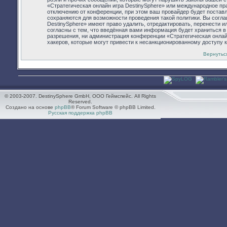
«Стратегическая онлайн игра DestinySphere» или международное п
отключению от конференции, при этом ваш провайдер будет поставл
сохраняются для возможности проведения такой политики. Вы согла
DestinySphere» имеют право удалить, отредактировать, перенести 
согласны с тем, что введённая вами информация будет храниться в
разрешения, ни администрация конференции «Стратегическая онлайн 
хакеров, которые могут привести к несанкционированному доступу к
Вернутьс
© 2003-2007. DestinySphere GmbH, ООО Геймспейс. All Rights
Reserved.
Создано на основе
phpBB
® Forum Software © phpBB Limited.
Русская поддержка phpBB