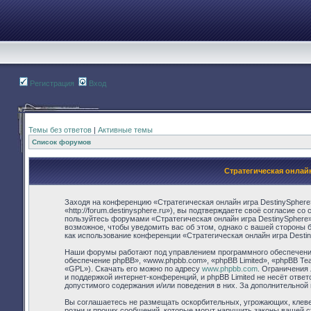
Регистрация
Вход
Темы без ответов
|
Активные темы
Список форумов
Стратегическая онлай
Заходя на конференцию «Стратегическая онлайн игра DestinySphere
«http://forum.destinysphere.ru»), вы подтверждаете своё согласие с
пользуйтесь форумами «Стратегическая онлайн игра DestinySphere»
возможное, чтобы уведомить вас об этом, однако с вашей стороны 
как использование конференции «Стратегическая онлайн игра Desti
Наши форумы работают под управлением программного обеспечения
обеспечение phpBB», «www.phpbb.com», «phpBB Limited», «phpBB Te
«GPL»). Скачать его можно по адресу
www.phpbb.com
. Ограничения
и поддержкой интернет-конференций, и phpBB Limited не несёт отве
допустимого содержания и/или поведения в них. За дополнительно
Вы соглашаетесь не размещать оскорбительных, угрожающих, клев
розни и прочих сообщений, которые могут нарушить законы вашей с