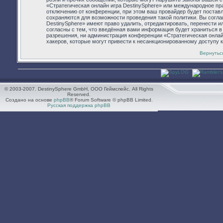
«Стратегическая онлайн игра DestinySphere» или международное п
отключению от конференции, при этом ваш провайдер будет поставл
сохраняются для возможности проведения такой политики. Вы согла
DestinySphere» имеют право удалить, отредактировать, перенести 
согласны с тем, что введённая вами информация будет храниться в
разрешения, ни администрация конференции «Стратегическая онлайн 
хакеров, которые могут привести к несанкционированному доступу к
Вернутьс
© 2003-2007. DestinySphere GmbH, ООО Геймспейс. All Rights
Reserved.
Создано на основе
phpBB
® Forum Software © phpBB Limited.
Русская поддержка phpBB