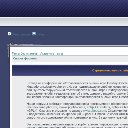
Регистрация
Вход
Темы без ответов
|
Активные темы
Список форумов
Стратегическая онлай
Заходя на конференцию «Стратегическая онлайн игра DestinySphere
«http://forum.destinysphere.ru»), вы подтверждаете своё согласие с
пользуйтесь форумами «Стратегическая онлайн игра DestinySphere»
возможное, чтобы уведомить вас об этом, однако с вашей стороны 
как использование конференции «Стратегическая онлайн игра Desti
Наши форумы работают под управлением программного обеспечения
обеспечение phpBB», «www.phpbb.com», «phpBB Limited», «phpBB Te
«GPL»). Скачать его можно по адресу
www.phpbb.com
. Ограничения
и поддержкой интернет-конференций, и phpBB Limited не несёт отве
допустимого содержания и/или поведения в них. За дополнительно
Вы соглашаетесь не размещать оскорбительных, угрожающих, клев
розни и прочих сообщений, которые могут нарушить законы вашей с