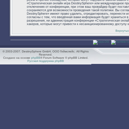
«Стратегическая онлайн игра DestinySphere» или международное п
отключению от конференции, при этом ваш провайдер будет поставл
сохраняются для возможности проведения такой политики. Вы согла
DestinySphere» имеют право удалить, отредактировать, перенести 
согласны с тем, что введённая вами информация будет храниться в
разрешения, ни администрация конференции «Стратегическая онлайн 
хакеров, которые могут привести к несанкционированному доступу к
Вернутьс
© 2003-2007. DestinySphere GmbH, ООО Геймспейс. All Rights
Reserved.
Создано на основе
phpBB
® Forum Software © phpBB Limited.
Русская поддержка phpBB