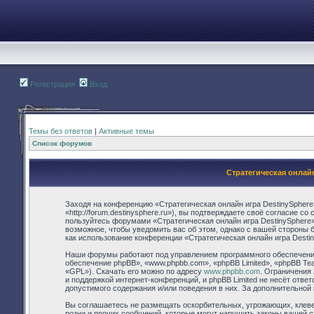
Регистрация
Вход
Темы без ответов
|
Активные темы
Список форумов
Стратегическая онлай
Заходя на конференцию «Стратегическая онлайн игра DestinySphere
«http://forum.destinysphere.ru»), вы подтверждаете своё согласие с
пользуйтесь форумами «Стратегическая онлайн игра DestinySphere»
возможное, чтобы уведомить вас об этом, однако с вашей стороны 
как использование конференции «Стратегическая онлайн игра Desti
Наши форумы работают под управлением программного обеспечения
обеспечение phpBB», «www.phpbb.com», «phpBB Limited», «phpBB Te
«GPL»). Скачать его можно по адресу
www.phpbb.com
. Ограничения
и поддержкой интернет-конференций, и phpBB Limited не несёт отве
допустимого содержания и/или поведения в них. За дополнительно
Вы соглашаетесь не размещать оскорбительных, угрожающих, клев
розни и прочих сообщений, которые могут нарушить законы вашей с