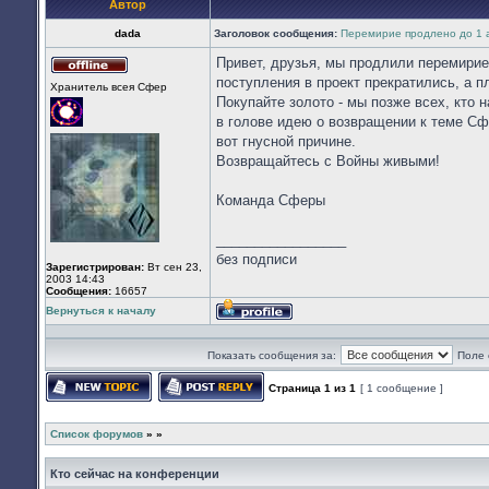
Автор
dada
Заголовок сообщения:
Перемирие продлено до 1 
Привет, друзья, мы продлили перемирие
Не
поступления в проект прекратились, а п
Хранитель всея Cфер
в
Покупайте золото - мы позже всех, кто 
сети
в голове идею о возвращении к теме Сфе
вот гнусной причине.
Возвращайтесь с Войны живыми!
Команда Сферы
_________________
без подписи
Зарегистрирован:
Вт сен 23,
2003 14:43
Сообщения:
16657
Вернуться к началу
Профиль
Показать сообщения за:
Поле 
Страница
1
из
1
[ 1 сообщение ]
Начать новую тему
Ответить на тему
Список форумов
»
»
Кто сейчас на конференции