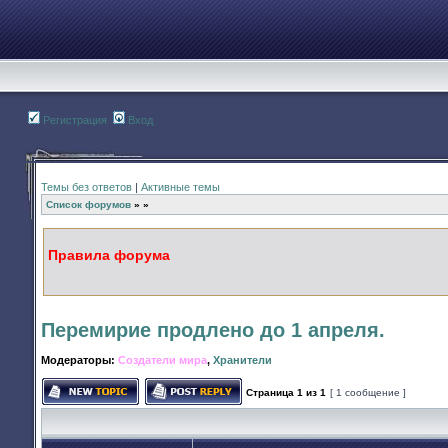
Регистрация
Вход
Темы без ответов
|
Активные темы
Список форумов
»
»
Правила форума
Перемирие продлено до 1 апреля.
Модераторы:
Создатели мира
,
Хранители
Страница
1
из
1
[ 1 сообщение ]
Начать новую тему
Ответить на тему