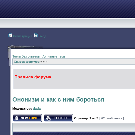
Регистрация
Вход
Темы без ответов
|
Активные темы
Список форумов
»
»
»
Правила форума
Ононизм и как с ним бороться
Модератор:
dada
Страница
1
из
5
[ 62 сообщения ]
Начать новую тему
Эта тема закрыта, вы не можете редактир