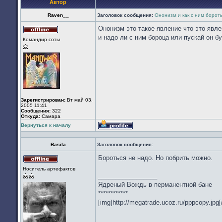
Автор
Raven__
Заголовок сообщения:
Ононизм и как с ним борот
Ононизм это такое явление что это явл
Не
и надо ли с ним бороца или пускай он б
Командир соты
в
сети
Зарегистрирован:
Вт май 03,
2005 11:41
Сообщения:
322
Откуда:
Cамара
Вернуться к началу
Профиль
Basila
Заголовок сообщения:
Бороться не надо. Но побрить можно.
Не
Носитель артефактов
в
_________________
сети
Ядреный Вождь в перманентной бане
************
[img]http://megatrade.ucoz.ru/pppcopy.jpg[