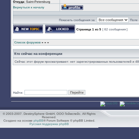
Откуда:
Saint-Petersburg
Вернуться к началу
Профиль
Показать сообщения за:
Поле 
Страница
1
из
5
[ 62 сообщения ]
Начать новую тему
Эта тема закрыта, вы не можете редактир
Список форумов
»
»
»
Кто сейчас на конференции
Сейчас этот форум просматривают: нет зарегистрированных пользователей и 48
Найти:
© 2003-2007. DestinySphere GmbH, ООО Геймспейс. All Rights
Reserved.
Создано на основе
phpBB
® Forum Software © phpBB Limited.
Русская поддержка phpBB