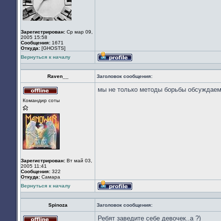
Зарегистрирован:
Ср мар 09,
2005 15:58
Сообщения:
1671
Откуда:
[GHOSTS]
Вернуться к началу
Профиль
Raven__
Заголовок сообщения:
мы не только методы борьбы обсуждаем)
Не
Командир соты
в
сети
Зарегистрирован:
Вт май 03,
2005 11:41
Сообщения:
322
Откуда:
Cамара
Вернуться к началу
Профиль
Spinoza
Заголовок сообщения:
Ребят заведите себе девочек..а ?)