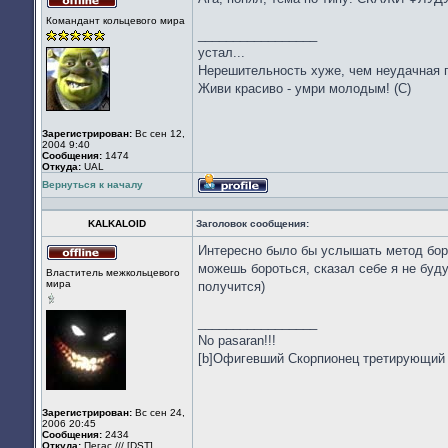
Не
Командант кольцевого мира
в
_________________
сети
устал...
Нерешительность хуже, чем неудачная по
Живи красиво - умри молодым! (С)
Зарегистрирован:
Вс сен 12,
2004 9:40
Сообщения:
1474
Откуда:
UAL
Вернуться к началу
Профиль
KALKALOID
Заголовок сообщения:
Интересно было бы услышать метод борьб
Не
можешь бороться, сказал себе я не буду
Властитель межкольцевого
в
мира
получится)
сети
_________________
No pasaran!!!
[b]Офигевший Скорпионец третирующий
Зарегистрирован:
Вс сен 24,
2006 20:45
Сообщения:
2434
Откуда:
Пегас /// [DST]