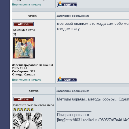
Вернуться к началу
Профиль
Raven__
Заголовок сообщения:
мозговой онанизм это когда сам себе мо
Не
каждом шагу
Командир соты
в
сети
Зарегистрирован:
Вт май 03,
2005 11:41
Сообщения:
322
Откуда:
Cамара
Вернуться к началу
Профиль
sawwa
Заголовок сообщения:
Методы борьбы.. методы борьбы.. Одни
Не
Властитель кольцевого мира
в
_________________
сети
Призрак прошлого.
[img]http://i031.radikal.ru/0805/7a/7a4d14e