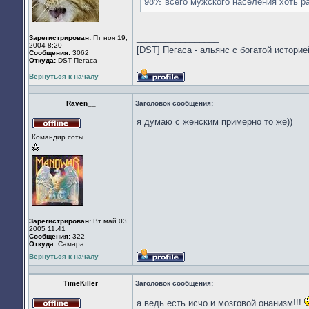
98% всего мужского населения хоть р
_________________
Зарегистрирован:
Пт ноя 19,
2004 8:20
[DST] Пегаса - альянс с богатой историей 
Сообщения:
3062
Откуда:
DST Пегаса
Вернуться к началу
Профиль
Raven__
Заголовок сообщения:
я думаю с женским примерно то же))
Не
Командир соты
в
сети
Зарегистрирован:
Вт май 03,
2005 11:41
Сообщения:
322
Откуда:
Cамара
Вернуться к началу
Профиль
TimeKiller
Заголовок сообщения:
а ведь есть исчо и мозговой онанизм!!!