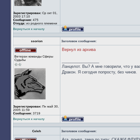
Зарегистрирован:
Ср окт 01,
2003 17:10
Сообщения:
475
Откуда:
из родного племени
Вернуться к началу
Профиль
ssorion
Заголовок сообщения:
Вернул из архива
Не
Ветеран команды Сферы
в
Судьбы
_________________
сети
Ланцелот. Вы? А мне говорили, что у вас
Дракон. Я сегодня попросту, без чинов.
Зарегистрирован:
Пн май 30,
2005 11:59
Сообщения:
3719
Вернуться к началу
Профиль
Celeh
Заголовок сообщения:
Ага, понял, тема по типу: СКАЖИ ФЛУДУ 