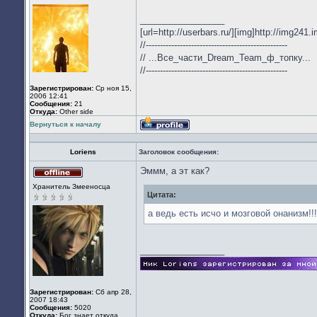
Не
в
_________________
сети
[url=http://userbars.ru/][img]http://img241
//--------------------------------------------------
// ...Все_части_Dream_Team_ф_топку...
//--------------------------------------------------
Зарегистрирован:
Ср ноя 15,
2006 12:41
Сообщения:
21
Откуда:
Other side
Вернуться к началу
Профиль
Loriens
Заголовок сообщения:
Эммм, а эт как?
Не
Хранитель Змееносца
в
Цитата:
сети
а ведь есть исчо и мозговой онанизм!!!
_________________
Зарегистрирован:
Сб апр 28,
2007 18:43
Сообщения:
5020
Откуда:
Бог знает откуда.