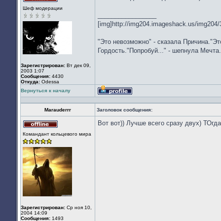
Не
Шеф модерации
в
_________________
сети
[img]http://img204.imageshack.us/img204/
"Это невозможно" - сказала Причина."Эт
Гордость."Попробуй..." - шепнула Мечта.
Зарегистрирован:
Вт дек 09,
2003 1:07
Сообщения:
4430
Откуда:
Odessa
Вернуться к началу
Профиль
Marauderrr
Заголовок сообщения:
Вот вот)) Лучше всего сразу двух) ТОгда
Не
Командант кольцевого мира
в
сети
Зарегистрирован:
Ср ноя 10,
2004 14:09
Сообщения:
1493