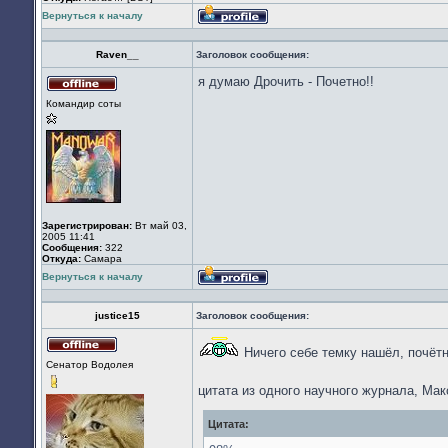
Вернуться к началу
Профиль
Raven__
Заголовок сообщения:
я думаю Дрочить - Почетно!!
Не
Командир соты
в
сети
Зарегистрирован:
Вт май 03,
2005 11:41
Сообщения:
322
Откуда:
Cамара
Вернуться к началу
Профиль
justice15
Заголовок сообщения:
Ничего себе темку нашёл, почёт
Не
Сенатор Водолея
в
сети
цитата из одного научного журнала, Ма
Цитата: