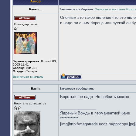
Автор
Raven__
Заголовок сообщения:
Ононизм и как с ним борот
Ононизм это такое явление что это явл
Не
и надо ли с ним бороца или пускай он б
Командир соты
в
сети
Зарегистрирован:
Вт май 03,
2005 11:41
Сообщения:
322
Откуда:
Cамара
Вернуться к началу
Профиль
Basila
Заголовок сообщения:
Бороться не надо. Но побрить можно.
Не
Носитель артефактов
в
_________________
сети
Ядреный Вождь в перманентной бане
************
[img]http://megatrade.ucoz.ru/pppcopy.jpg[