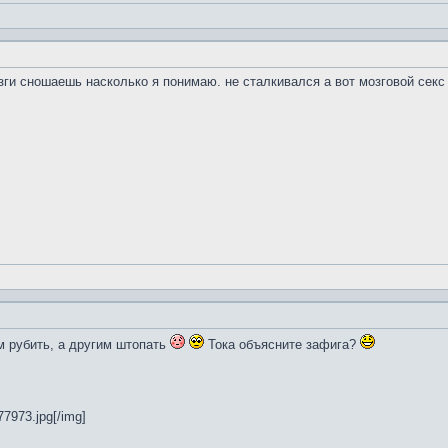
зги сношаешь насколько я понимаю. не сталкивался а вот мозговой секс
м рубить, а другим штопать
Тока объясните зафига?
77973.jpg[/img]