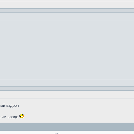
ный вздроч
ксим вроде