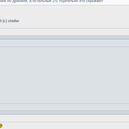
азок но драчили, а остальные 2% тщательно это скрывают
(c) sheller