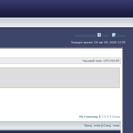
DestinySphere
FAQ
Поиск
Текущее время: Сб авг 08, 2026 12:55
Часовой пояс:
UTC+03:00
На страницу
1
2
3
4
5
След.
Пред. тема
|
След. тема