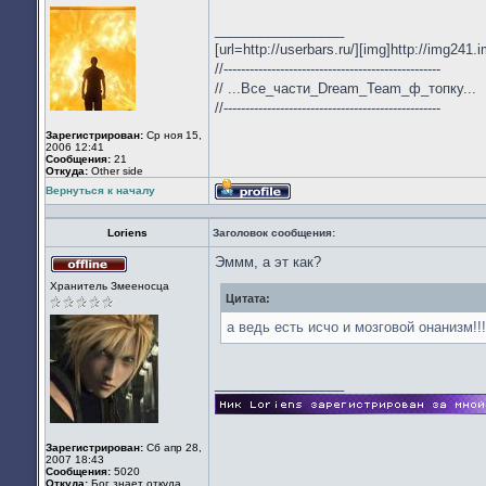
Не
в
_________________
сети
[url=http://userbars.ru/][img]http://img241
//--------------------------------------------------
// ...Все_части_Dream_Team_ф_топку...
//--------------------------------------------------
Зарегистрирован:
Ср ноя 15,
2006 12:41
Сообщения:
21
Откуда:
Other side
Вернуться к началу
Профиль
Loriens
Заголовок сообщения:
Эммм, а эт как?
Не
Хранитель Змееносца
в
Цитата:
сети
а ведь есть исчо и мозговой онанизм!!!
_________________
Зарегистрирован:
Сб апр 28,
2007 18:43
Сообщения:
5020
Откуда:
Бог знает откуда.