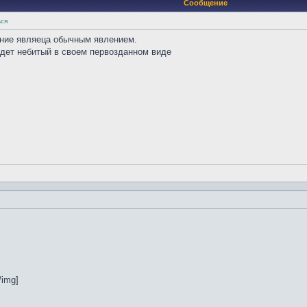
Сообщение
ься
ение являеца обычным явлением.
удет небитый в своем первозданном виде
/img]