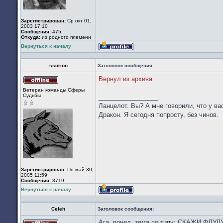
Зарегистрирован:
Ср окт 01,
2003 17:10
Сообщения:
475
Откуда:
из родного племени
Вернуться к началу
Профиль
ssorion
Заголовок сообщения:
Вернул из архива
Не
Ветеран команды Сферы
в
Судьбы
_________________
сети
Ланцелот. Вы? А мне говорили, что у вас
Дракон. Я сегодня попросту, без чинов.
Зарегистрирован:
Пн май 30,
2005 11:59
Сообщения:
3719
Вернуться к началу
Профиль
Celeh
Заголовок сообщения:
Ага, понял, тема по типу: СКАЖИ ФЛУДУ 