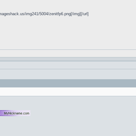
.imageshack.us/img241/5004/zenitfp6.png[/img][/url]