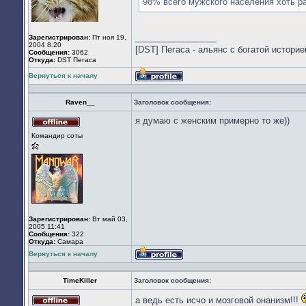
98% всего мужского населения хоть р
_________________
Зарегистрирован:
Пт ноя 19,
2004 8:20
[DST] Пегаса - альянс с богатой историей 
Сообщения:
3062
Откуда:
DST Пегаса
Вернуться к началу
Профиль
Raven__
Заголовок сообщения:
я думаю с женским примерно то же))
Не
Командир соты
в
сети
Зарегистрирован:
Вт май 03,
2005 11:41
Сообщения:
322
Откуда:
Cамара
Вернуться к началу
Профиль
TimeKiller
Заголовок сообщения:
а ведь есть исчо и мозговой онанизм!!!