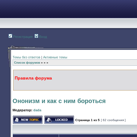
Регистрация
Вход
Темы без ответов
|
Активные темы
Список форумов
»
»
»
Правила форума
Ононизм и как с ним бороться
Модератор:
dada
Страница
1
из
5
[ 62 сообщения ]
Начать новую тему
Эта тема закрыта, вы не можете редактир