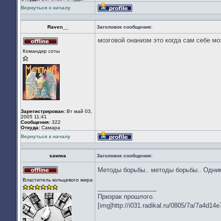
Вернуться к началу
Профиль
Raven__
Заголовок сообщения:
мозговой онанизм это когда сам себе мо
Не
Командир соты
в
сети
Зарегистрирован:
Вт май 03,
2005 11:41
Сообщения:
322
Откуда:
Cамара
Вернуться к началу
Профиль
sawwa
Заголовок сообщения:
Методы борьбы.. методы борьбы.. Одни
Не
Властитель кольцевого мира
в
_________________
сети
Призрак прошлого.
[img]http://i031.radikal.ru/0805/7a/7a4d14e