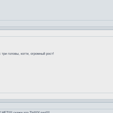
 три головы, когти, огромный рост!
НЕТ!!!! скажи это ТЫЩУ раз!!!!