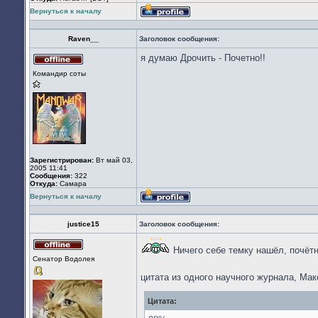
Вернуться к началу
Профиль
Raven__
Заголовок сообщения:
я думаю Дрочить - Почетно!!
Не
Командир соты
в
сети
Зарегистрирован:
Вт май 03,
2005 11:41
Сообщения:
322
Откуда:
Cамара
Вернуться к началу
Профиль
justice15
Заголовок сообщения:
Ничего себе темку нашёл, почёт
Не
Сенатор Водолея
в
сети
цитата из одного научного журнала, Ма
Цитата: