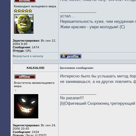
Не
Командант кольцевого мира
в
_________________
сети
устал...
Нерешительность хуже, чем неудачная по
Живи красиво - умри молодым! (С)
Зарегистрирован:
Вс сен 12,
2004 9:40
Сообщения:
1474
Откуда:
UAL
Вернуться к началу
Профиль
KALKALOID
Заголовок сообщения:
Интересно было бы услышать метод борьб
Не
не занимаешься, а на других повлиять ф
Властитель межкольцевого
в
мира
сети
_________________
No pasaran!!!
[b]Офигевший Скорпионец третирующий
Зарегистрирован:
Вс сен 24,
2006 20:45
Сообщения:
2434
Откуда:
Пегас /// [DST]