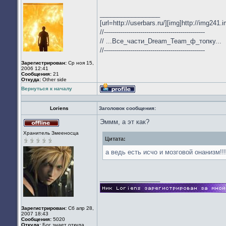
Не
в
_________________
сети
[url=http://userbars.ru/][img]http://img241
//--------------------------------------------------
// ...Все_части_Dream_Team_ф_топку...
//--------------------------------------------------
Зарегистрирован:
Ср ноя 15,
2006 12:41
Сообщения:
21
Откуда:
Other side
Вернуться к началу
Профиль
Loriens
Заголовок сообщения:
Эммм, а эт как?
Не
Хранитель Змееносца
в
Цитата:
сети
а ведь есть исчо и мозговой онанизм!!!
_________________
Зарегистрирован:
Сб апр 28,
2007 18:43
Сообщения:
5020
Откуда:
Бог знает откуда.