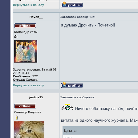
Вернуться к началу
Профиль
Raven__
Заголовок сообщения:
я думаю Дрочить - Почетно!!
Не
Командир соты
в
сети
Зарегистрирован:
Вт май 03,
2005 11:41
Сообщения:
322
Откуда:
Cамара
Вернуться к началу
Профиль
justice15
Заголовок сообщения:
Ничего себе темку нашёл, почёт
Не
Сенатор Водолея
в
сети
цитата из одного научного журнала, Ма
Цитата: