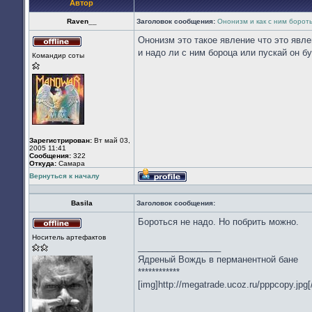
Автор
Raven__
Заголовок сообщения:
Ононизм и как с ним борот
Ононизм это такое явление что это явл
Не
и надо ли с ним бороца или пускай он б
Командир соты
в
сети
Зарегистрирован:
Вт май 03,
2005 11:41
Сообщения:
322
Откуда:
Cамара
Вернуться к началу
Профиль
Basila
Заголовок сообщения:
Бороться не надо. Но побрить можно.
Не
Носитель артефактов
в
_________________
сети
Ядреный Вождь в перманентной бане
************
[img]http://megatrade.ucoz.ru/pppcopy.jpg[