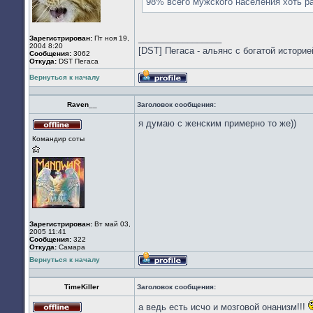
98% всего мужского населения хоть р
_________________
Зарегистрирован:
Пт ноя 19,
2004 8:20
[DST] Пегаса - альянс с богатой историей 
Сообщения:
3062
Откуда:
DST Пегаса
Вернуться к началу
Профиль
Raven__
Заголовок сообщения:
я думаю с женским примерно то же))
Не
Командир соты
в
сети
Зарегистрирован:
Вт май 03,
2005 11:41
Сообщения:
322
Откуда:
Cамара
Вернуться к началу
Профиль
TimeKiller
Заголовок сообщения:
а ведь есть исчо и мозговой онанизм!!!