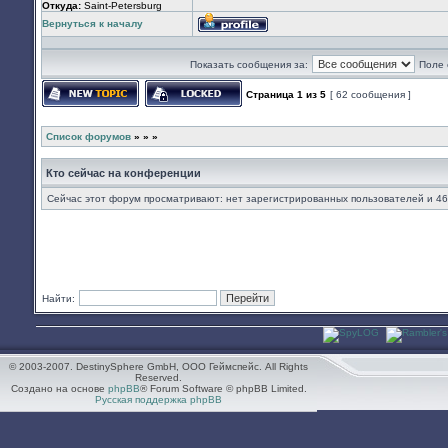
Откуда:
Saint-Petersburg
Вернуться к началу
Профиль
Показать сообщения за:
Поле 
Страница
1
из
5
[ 62 сообщения ]
Начать новую тему
Эта тема закрыта, вы не можете редактир
Список форумов
»
»
»
Кто сейчас на конференции
Сейчас этот форум просматривают: нет зарегистрированных пользователей и 46
Найти:
© 2003-2007. DestinySphere GmbH, ООО Геймспейс. All Rights
Reserved.
Создано на основе
phpBB
® Forum Software © phpBB Limited.
Русская поддержка phpBB