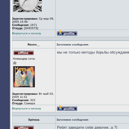
Зарегистрирован:
Ср мар 09,
2005 15:58
Сообщения:
1671
Откуда:
[GHOSTS]
Вернуться к началу
Профиль
Raven__
Заголовок сообщения:
мы не только методы борьбы обсуждаем)
Не
Командир соты
в
сети
Зарегистрирован:
Вт май 03,
2005 11:41
Сообщения:
322
Откуда:
Cамара
Вернуться к началу
Профиль
Spinoza
Заголовок сообщения:
Ребят заведите себе девочек..а ?)