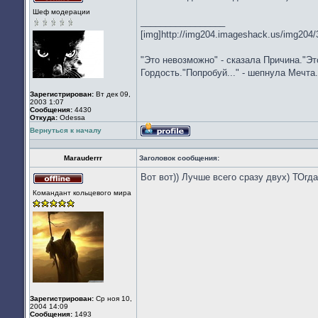
Не
Шеф модерации
в
_________________
сети
[img]http://img204.imageshack.us/img204/
"Это невозможно" - сказала Причина."Эт
Гордость."Попробуй..." - шепнула Мечта.
Зарегистрирован:
Вт дек 09,
2003 1:07
Сообщения:
4430
Откуда:
Odessa
Вернуться к началу
Профиль
Marauderrr
Заголовок сообщения:
Вот вот)) Лучше всего сразу двух) ТОгда
Не
Командант кольцевого мира
в
сети
Зарегистрирован:
Ср ноя 10,
2004 14:09
Сообщения:
1493