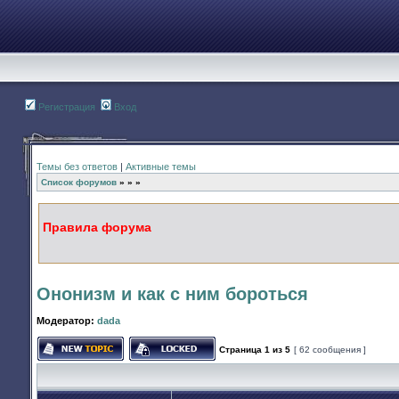
Регистрация
Вход
Темы без ответов
|
Активные темы
Список форумов
»
»
»
Правила форума
Ононизм и как с ним бороться
Модератор:
dada
Страница
1
из
5
[ 62 сообщения ]
Начать новую тему
Эта тема закрыта, вы не можете редактир