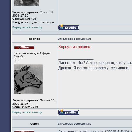
Зарегистрирован:
Ср окт 01,
2003 17:10
Сообщения:
475
Откуда:
из родного племени
Вернуться к началу
Профиль
ssorion
Заголовок сообщения:
Вернул из архива
Не
Ветеран команды Сферы
в
Судьбы
_________________
сети
Ланцелот. Вы? А мне говорили, что у вас
Дракон. Я сегодня попросту, без чинов.
Зарегистрирован:
Пн май 30,
2005 11:59
Сообщения:
3719
Вернуться к началу
Профиль
Celeh
Заголовок сообщения:
Ага, понял, тема по типу: СКАЖИ ФЛУДУ 