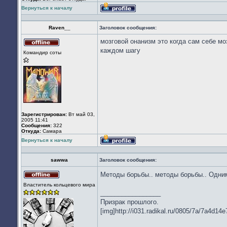
Вернуться к началу
Профиль
Raven__
Заголовок сообщения:
мозговой онанизм это когда сам себе мо
Не
каждом шагу
Командир соты
в
сети
Зарегистрирован:
Вт май 03,
2005 11:41
Сообщения:
322
Откуда:
Cамара
Вернуться к началу
Профиль
sawwa
Заголовок сообщения:
Методы борьбы.. методы борьбы.. Одни
Не
Властитель кольцевого мира
в
_________________
сети
Призрак прошлого.
[img]http://i031.radikal.ru/0805/7a/7a4d14e