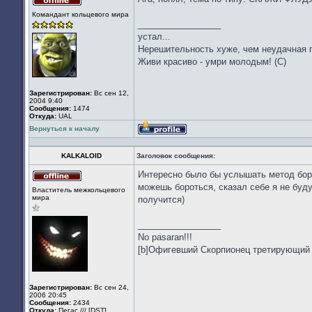
Не
Командант кольцевого мира
в
_________________
сети
устал...
Нерешительность хуже, чем неудачная по
Живи красиво - умри молодым! (С)
Зарегистрирован:
Вс сен 12,
2004 9:40
Сообщения:
1474
Откуда:
UAL
Вернуться к началу
Профиль
KALKALOID
Заголовок сообщения:
Интересно было бы услышать метод борьб
Не
можешь бороться, сказал себе я не буду
Властитель межкольцевого
в
мира
получится)
сети
_________________
No pasaran!!!
[b]Офигевший Скорпионец третирующий
Зарегистрирован:
Вс сен 24,
2006 20:45
Сообщения:
2434
Откуда:
Пегас /// [DST]