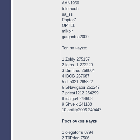
AAN1960
telemech
ua_ss
Raptor7
OPTEL
mikpir
gargantua2000
Топ по науке:
1 Zoldy 275157
2 lotos_1 272229
3 Dimitrus 268804
4 iBOB 267687
5 dim321 265822
6 SNavigator 261247
7 priest1212 254299
8 idalgo4 244608
9 Shveik 241188
10 ability2006 240447
Рост очков науки
1 olegatorru 8794
2 T0Pdog 7506