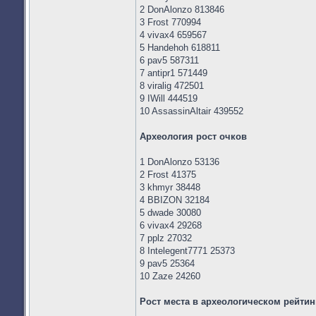
2 DonAlonzo 813846
3 Frost 770994
4 vivax4 659567
5 Handehoh 618811
6 pav5 587311
7 antipr1 571449
8 viralig 472501
9 IWill 444519
10 AssassinAltair 439552
Археология рост очков
1 DonAlonzo 53136
2 Frost 41375
3 khmyr 38448
4 BBIZON 32184
5 dwade 30080
6 vivax4 29268
7 pplz 27032
8 Intelegent7771 25373
9 pav5 25364
10 Zaze 24260
Рост места в археологическом рейтин