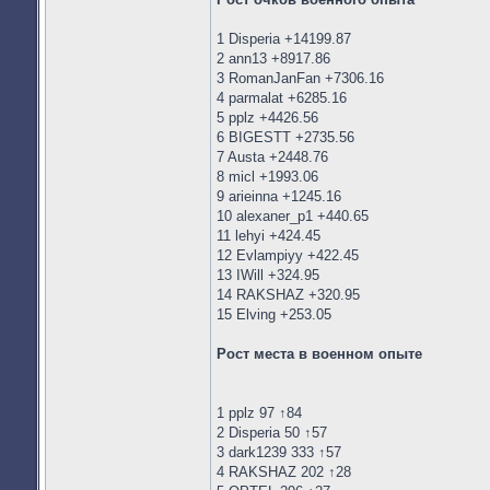
1 Disperia +14199.87
2 ann13 +8917.86
3 RomanJanFan +7306.16
4 parmalat +6285.16
5 pplz +4426.56
6 BIGESTT +2735.56
7 Austa +2448.76
8 micl +1993.06
9 arieinna +1245.16
10 alexaner_p1 +440.65
11 lehyi +424.45
12 Evlampiyy +422.45
13 IWill +324.95
14 RAKSHAZ +320.95
15 Elving +253.05
Рост места в военном опыте
1 pplz 97 ↑84
2 Disperia 50 ↑57
3 dark1239 333 ↑57
4 RAKSHAZ 202 ↑28