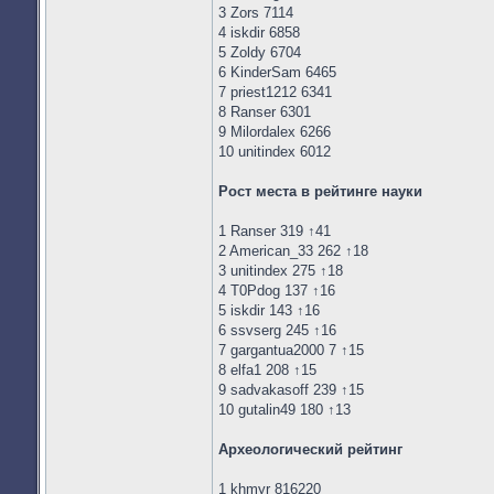
3 Zors 7114
4 iskdir 6858
5 Zoldy 6704
6 KinderSam 6465
7 priest1212 6341
8 Ranser 6301
9 Milordalex 6266
10 unitindex 6012
Рост места в рейтинге науки
1 Ranser 319 ↑41
2 American_33 262 ↑18
3 unitindex 275 ↑18
4 T0Pdog 137 ↑16
5 iskdir 143 ↑16
6 ssvserg 245 ↑16
7 gargantua2000 7 ↑15
8 elfa1 208 ↑15
9 sadvakasoff 239 ↑15
10 gutalin49 180 ↑13
Археологический рейтинг
1 khmyr 816220