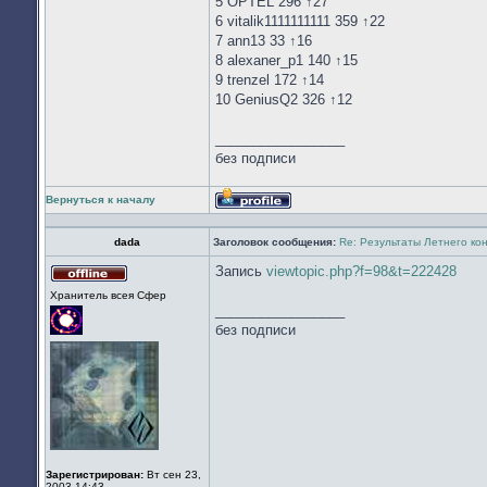
5 OPTEL 296 ↑27
6 vitalik1111111111 359 ↑22
7 ann13 33 ↑16
8 alexaner_p1 140 ↑15
9 trenzel 172 ↑14
10 GeniusQ2 326 ↑12
_________________
без подписи
Вернуться к началу
Профиль
dada
Заголовок сообщения:
Re: Результаты Летнего ко
Запись
viewtopic.php?f=98&t=222428
Не
Хранитель всея Cфер
в
_________________
сети
без подписи
Зарегистрирован:
Вт сен 23,
2003 14:43