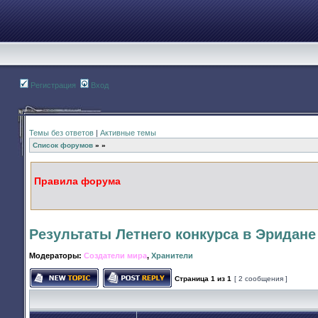
Регистрация
Вход
Темы без ответов
|
Активные темы
Список форумов
»
»
Правила форума
Результаты Летнего конкурса в Эридане
Модераторы:
Создатели мира
,
Хранители
Страница
1
из
1
[ 2 сообщения ]
Начать новую тему
Ответить на тему