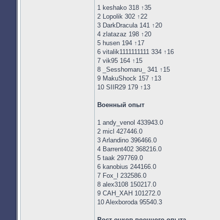
1 keshako 318 ↑35
2 Lopolik 302 ↑22
3 DarkDracula 141 ↑20
4 zlatazaz 198 ↑20
5 husen 194 ↑17
6 vitalik1111111111 334 ↑16
7 vik95 164 ↑15
8 _Sesshomaru_ 341 ↑15
9 MakuShock 157 ↑13
10 SIIR29 179 ↑13
Военный опыт
1 andy_venol 433943.0
2 micl 427446.0
3 Arlandino 396466.0
4 Barrent402 368216.0
5 taak 297769.0
6 kanobius 244166.0
7 Fox_l 232586.0
8 alex3108 150217.0
9 CAH_XAH 101272.0
10 Alexboroda 95540.3
Рост очков военного опыта