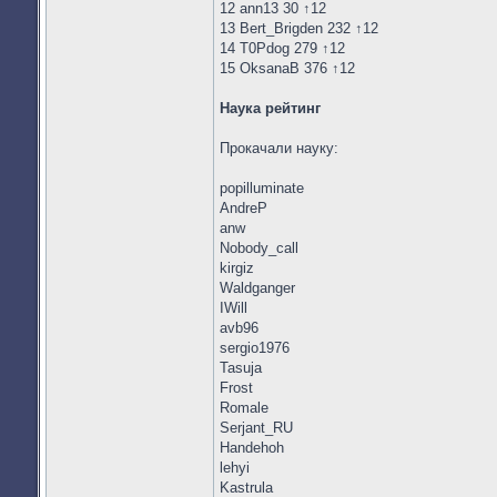
12 ann13 30 ↑12
13 Bert_Brigden 232 ↑12
14 T0Pdog 279 ↑12
15 OksanaB 376 ↑12
Наука рейтинг
Прокачали науку:
popilluminate
AndreP
anw
Nobody_call
kirgiz
Waldganger
IWill
avb96
sergio1976
Tasuja
Frost
Romale
Serjant_RU
Handehoh
lehyi
Kastrula