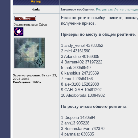
Автор
dada
Заголовок сообщения:
Результаты Летнего конкур
Если встретите ошибку - пишите, пожалу
Не
получение призов.
Хранитель всея Cфер
в
сети
Призеры по месту в общем рейтинге.
1 andy_venol 43783052
2 micl 43161590
3 Arlandino 40169305
4 Barrent402 37197222
5 taak 30058549
6 kanobius 24715539
Зарегистрирован:
Вт сен 23,
7 Fox_l 23564156
2003 14:43
Сообщения:
16657
8 alex3108 15282088
9 CAH_XAH 10481292
10 Alexboroda 10094982
По росту очков общего рейтинга
1 Disperia 1420594
2 ann13 905228
3 RomanJanFan 742370
4 parmalat 630535