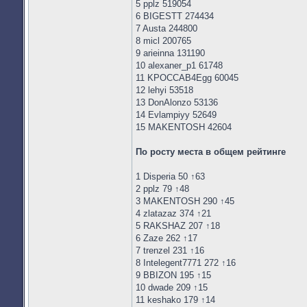
5 pplz 519054
6 BIGESTT 274434
7 Austa 244800
8 micl 200765
9 arieinna 131190
10 alexaner_p1 61748
11 KPOCCAB4Egg 60045
12 lehyi 53518
13 DonAlonzo 53136
14 Evlampiyy 52649
15 MAKENTOSH 42604
По росту места в общем рейтинге
1 Disperia 50 ↑63
2 pplz 79 ↑48
3 MAKENTOSH 290 ↑45
4 zlatazaz 374 ↑21
5 RAKSHAZ 207 ↑18
6 Zaze 262 ↑17
7 trenzel 231 ↑16
8 Intelegent7771 272 ↑16
9 BBIZON 195 ↑15
10 dwade 209 ↑15
11 keshako 179 ↑14