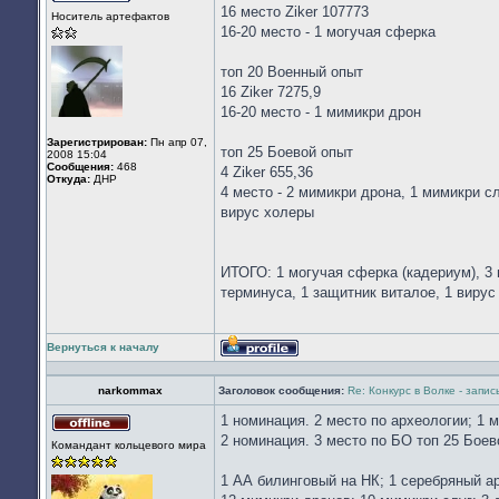
Не
16 место Ziker 107773
Носитель артефактов
в
16-20 место - 1 могучая сферка
сети
топ 20 Военный опыт
16 Ziker 7275,9
16-20 место - 1 мимикри дрон
Зарегистрирован:
Пн апр 07,
топ 25 Боевой опыт
2008 15:04
Сообщения:
468
4 Ziker 655,36
Откуда:
ДНР
4 место - 2 мимикри дрона, 1 мимикри сл
вирус холеры
ИТОГО: 1 могучая сферка (кадериум), 3 
терминуса, 1 защитник виталое, 1 вирус
Вернуться к началу
Профиль
narkommax
Заголовок сообщения:
Re: Конкурс в Волке - запи
1 номинация. 2 место по археологии; 1 
Не
2 номинация. 3 место по БО топ 25 Боев
Командант кольцевого мира
в
сети
1 АА билинговый на НК; 1 серебряный а