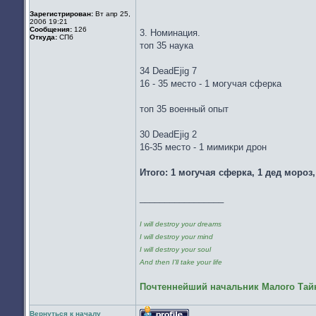
Зарегистрирован:
Вт апр 25,
2006 19:21
Сообщения:
126
3. Номинация.
Откуда:
СПб
топ 35 наука
34 DeadEjig 7
16 - 35 место - 1 могучая сферка
топ 35 военный опыт
30 DeadEjig 2
16-35 место - 1 мимикри дрон
Итого: 1 могучая сферка, 1 дед мороз
_________________
I will destroy your dreams
I will destroy your mind
I will destroy your soul
And then I'll take your life
Почтеннейший начальник Малого Тайн
Вернуться к началу