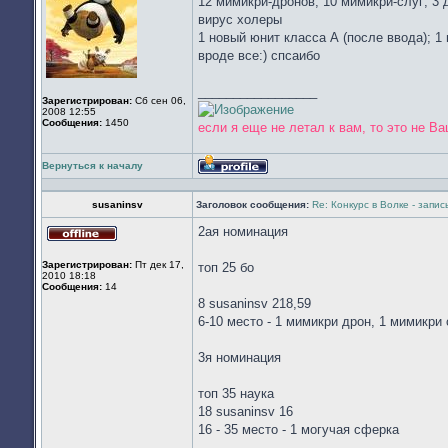
12 мимикри-дронов; 10 мимикри-слуг; 3 д
вирус холеры
1 новый юнит класса А (после ввода); 1
вроде все:) спсаибо
_________________
Зарегистрирован:
Сб сен 06,
2008 12:55
Сообщения:
1450
если я еще не летал к вам, то это не В
Вернуться к началу
Профиль
susaninsv
Заголовок сообщения:
Re: Конкурс в Волке - запи
2ая номинация
Не
в
Зарегистрирован:
Пт дек 17,
топ 25 бо
сети
2010 18:18
Сообщения:
14
8 susaninsv 218,59
6-10 место - 1 мимикри дрон, 1 мимикри 
3я номинация
топ 35 наука
18 susaninsv 16
16 - 35 место - 1 могучая сферка