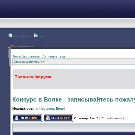
Регистрация
Вход
Темы без ответов
|
Активные темы
Список форумов
»
»
Правила форума
Конкурс в Волке - записывайтесь пожал
Модераторы:
arhiepiscop
,
lheu4
Страница
1
из
5
[ 71 сообщение ]
Начать новую тему
Ответить на тему