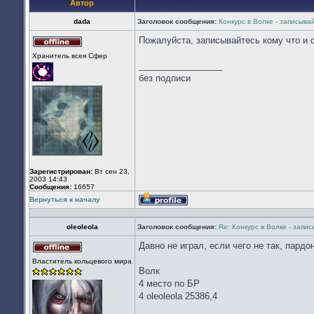
Автор
dada
Заголовок сообщения:
Конкурс в Волке - записыва
Пожалуйста, записывайтесь кому что и 
Не
Хранитель всея Cфер
в
_________________
сети
без подписи
Зарегистрирован:
Вт сен 23,
2003 14:43
Сообщения:
16657
Вернуться к началу
Профиль
oleoleola
Заголовок сообщения:
Re: Конкурс в Волке - запи
Давно не играл, если чего не так, пардо
Не
Властитель кольцевого мира
в
Волк
сети
4 место по БР
4 oleoleola 25386,4