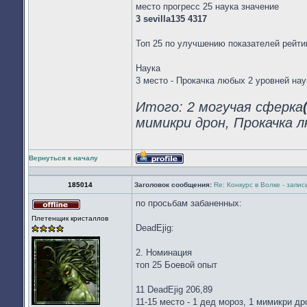
место прогресс 25 наука значение
3 sevilla135 4317
Топ 25 по улучшению показателей рейти
Наука
3 место - Прокачка любых 2 уровней нау
Итого: 2 могучая сферка
мимикри дрон, Прокачка л
Вернуться к началу
Профиль
185014
Заголовок сообщения:
Re: Конкурс в Волке - запи
по просьбам забаненных:
Не
Плетенщик кристаллов
в
DeadEjig:
сети
2. Номинация
топ 25 Боевой опыт
11 DeadEjig 206,89
11-15 место - 1 дед мороз, 1 мимикри др