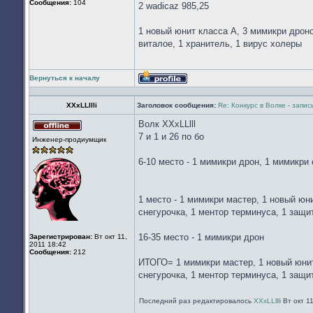
Сообщения:
104
2 wadicaz 985,25
1 новый юнит класса А, 3 мимикри дроно
виталое, 1 хранитель, 1 вирус холеры
Вернуться к началу
Профиль
XXxLLllli
Заголовок сообщения:
Re: Конкурс в Волке - запи
Волк XXxLLlll
Не
7 и 1 и 26 по бо
Инженер-продиумщик
в
сети
6-10 место - 1 мимикри дрон, 1 мимикри 
1 место - 1 мимикри мастер, 1 новый юни
снегурочка, 1 ментор терминуса, 1 защи
16-35 место - 1 мимикри дрон
Зарегистрирован:
Вт окт 11,
2011 18:42
Сообщения:
212
ИТОГО= 1 мимикри мастер, 1 новый юнит 
снегурочка, 1 ментор терминуса, 1 защи
Последний раз редактировалось
XXxLLllli
Вт окт 11