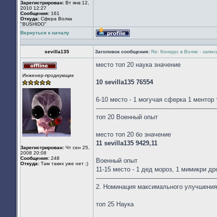
Зарегистрирован:
Вт янв 12,
2010 12:27
Сообщения:
161
Откуда:
Сфера Волка
"BUSHIDO"
Вернуться к началу
Профиль
sevilla135
Заголовок сообщения:
Re: Конкурс в Волке - запи
место топ 20 наука значение
Не
Инженер-продиумщик
в
10 sevilla135 76554
сети
6-10 место - 1 могучая сферка 1 ментор
--------------------------------------------------------------
топ 20 Военный опыт
место топ 20 бо значение
11 sevilla135 9429,11
Зарегистрирован:
Чт сен 25,
2008 20:08
Сообщения:
248
Военный опыт
Откуда:
Там таких уже нет ;)
11-15 место - 1 дед мороз, 1 мимикри др
--------------------------------------------------------------
2. Номинация максимального улучшения о
топ 25 Наука