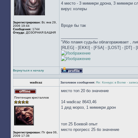
4 место - 3 мимикри дрона, 3 мимикри сл
вирус холеры
Зарегистрирован:
Вс янв 29,
Вроде бы так
2006 19:44
Сообщения:
1744
Откуда:
ДОЗОРНАЯ БАШНЯ
_________________
"Ибо пламя судьбы облагораживает , либ
[RLEG] - [EKKI] - [FSA] - [LOST] - [DT] - [
Вернуться к началу
Профиль
wadicaz
Заголовок сообщения:
Re: Конкурс в Волке - запи
место топ 20 бо значение
Не
Плетенщик кристаллов
в
14 wadicaz 8643,46
сети
1 дед мороз, 1 мимикри дрон
топ 25 Боевой опыт
место прогресс 25 бо значение
Зарегистрирован:
Пт фев 06,
2009 17:38