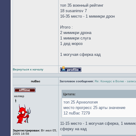
топ 35 военный рейтинг
18 susaninsv 7
16-35 место - 1 мимикри дрон
Итого :
2 мимикри дрона
1 мимикри слуга
1 дед мороз
1 могучая сферка кад
Вернуться к началу
Профиль
nuBac
Заголовок сообщения:
Re: Конкурс в Волке - запи
Цитата:
Не
хелпер
в
сети
топ 25 Археология
место прогресс 25 арты значение
12 nuBac 7279
11-15 место - 1 могучая сферка, 1 мими
сферку на кад
Зарегистрирован:
Вт июл 05,
2005 16:58