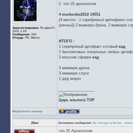
2. топ 25 археология
4 morkovko2010 14551
(4 место - 1 серебряный артефакт со
(вечный) 2 мимикри дрона, 2 мимикри слу
Зарегистрирован:
Пн фев 07,
2011 1:18
Сообщения:
264
Откуда:
РБ. Минск
ИТОГО :
1 серебряный артефакт сотовый
кад
2 биллинговых локальных любых артефа
3 могучие сферки
кад
3 мимикри дрона
3 мимикри слуги
1 дед мороз
_________________
Царь альянса ТОР
Вернуться к началу
Профиль
Ziker
Заголовок сообщения:
Re: Конкурс в Волке - запи
топ 20 Археология