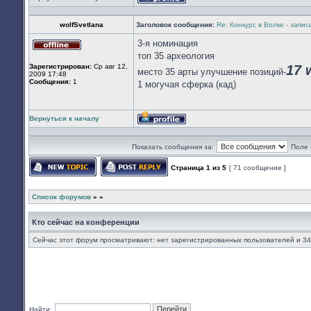
Профиль
wolfSvetlana
Заголовок сообщения:
Re: Конкурс в Волке - запи
3-я номинация
Не
топ 35 археология
в
Зарегистрирован:
Ср авг 12,
17 
сети
место 35 арты улучшение позиций-
2009 17:48
Сообщения:
1
1 могучая сферка (кад)
Вернуться к началу
Профиль
Показать сообщения за:
Поле 
Страница
1
из
5
[ 71 сообщение ]
Начать новую тему
Ответить на тему
Список форумов
»
»
Кто сейчас на конференции
Сейчас этот форум просматривают: нет зарегистрированных пользователей и 34
Найти: