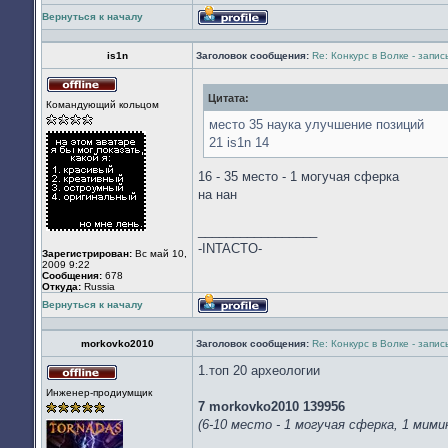
Вернуться к началу
Профиль
is1n
Заголовок сообщения:
Re: Конкурс в Волке - запи
Цитата:
Не
Командующий кольцом
в
сети
место 35 наука улучшение позиций
21 is1n 14
16 - 35 место - 1 могучая сферка
на нан
_________________
-INTACTO-
Зарегистрирован:
Вс май 10,
2009 9:22
Сообщения:
678
Откуда:
Russia
Вернуться к началу
Профиль
morkovko2010
Заголовок сообщения:
Re: Конкурс в Волке - запи
1.топ 20 археологии
Не
Инженер-продиумщик
в
7 morkovko2010 139956
сети
(6-10 место - 1 могучая сферка, 1 мими