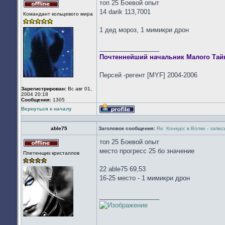
топ 25 Боевой опыт
Не
14 darik 113,7001
Командант кольцевого мира
в
сети
1 дед мороз, 1 мимикри дрон
_________________
Почтеннейший начальник Малого Тай
Персей -регент [MYF] 2004-2006
Зарегистрирован:
Вс авг 01,
2004 20:18
Сообщения:
1305
Вернуться к началу
Профиль
able75
Заголовок сообщения:
Re: Конкурс в Волке - запи
топ 25 Боевой опыт
Не
место прогресс 25 бо значение
Плетенщик кристаллов
в
сети
22 able75 69,53
16-25 место - 1 мимикри дрон
_________________