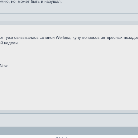
помню, но, может быть и нарушал.
т, уже связывалась со мной Werlena, кучу вопросов интересных позадова
й недели.
eNew