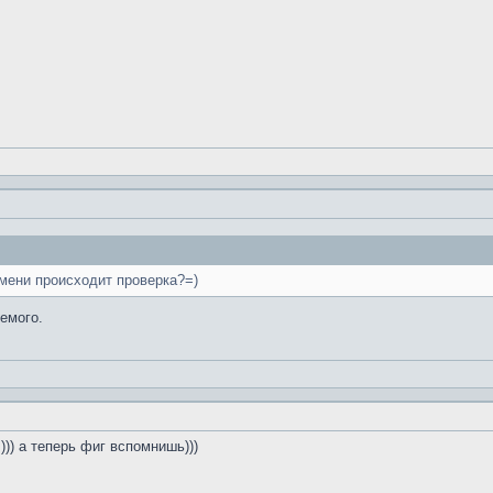
емени происходит проверка?=)
емого.
))) а теперь фиг вспомнишь)))