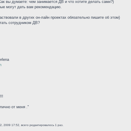
Как вы думаете: чем занимается ДВ и что хотите делать сами?)
орые могут дать вам рекомендацию.
частвовали в других он-лайн проектах обязательно пишите об этом)
стать сотрудником ДВ?
rlena
m
!!
лично от меня ."
, 2009 17:52, всего редактировалось 1 раз.