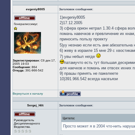
Профиль
evgeniy8005
Заголовок сообщения:
1)evgeniy8005
Не
2)17.12.2005
Генералиссимус
в
3) сфера орион нетрал 1.30.4 сфера вол
сети
помачь навечков и превличение их кнам, 
приносить пользу проекту
5)уу незнаю если есть ани абезательна
6) жеву в израиле 15 мне 29 с хвостик
7) увы небыл негде
Зарегистрирован:
Сб дек 17,
патамучто есть тут большая дескрими
2005 19:03
Сообщения:
864
для наечков и помачь им отвсех ихних 
Откуда:
391-966-542
9) прашы принять не пажелеете
10)391.966.542 всегда насвъязи
Вернуться к началу
Профиль
Sergej_Hilt
Заголовок сообщения:
Цитата:
Не
Руководитель
в
Дисциплинарного
сети
Просто может я в 2004 что-нить наруши
Ведомства.