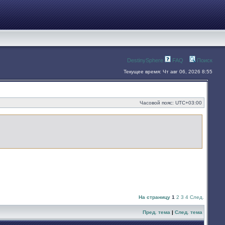
DestinySphere
FAQ
Поиск
Текущее время: Чт авг 06, 2026 8:55
Часовой пояс:
UTC+03:00
На страницу
1
2
3
4
След.
Пред. тема
|
След. тема