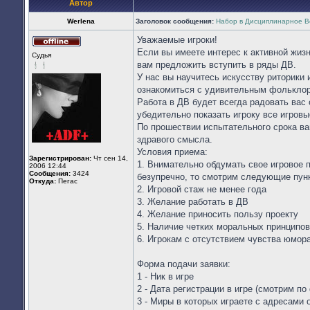
Автор
Werlena
Заголовок сообщения:
Набор в Дисциплинарное В
Уважаемые игроки!
Не
Если вы имеете интерес к активной жизн
Судья
в
вам предложить вступить в ряды ДВ.
сети
У нас вы научитесь искусству риторики
ознакомиться с удивительным фолькло
Работа в ДВ будет всегда радовать вас
убедительно показать игроку все игровы
По прошествии испытательного срока вам
здравого смысла.
Условия приема:
Зарегистрирован:
Чт сен 14,
1. Внимательно обдумать свое игровое 
2006 12:44
Сообщения:
3424
безупречно, то смотрим следующие пун
Откуда:
Пегас
2. Игровой стаж не менее года
3. Желание работать в ДВ
4. Желание приносить пользу проекту
5. Наличие четких моральных принципов
6. Игрокам с отсутствием чувства юмора
Форма подачи заявки:
1 - Ник в игре
2 - Дата регистрации в игре (смотрим п
3 - Миры в которых играете с адресами 