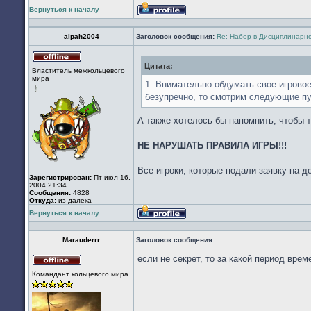
Вернуться к началу
Профиль
alpah2004
Заголовок сообщения:
Re: Набор в Дисциплинарн
Цитата:
Не
Властитель межкольцевого
в
мира
сети
1. Внимательно обдумать свое игровое
безупречно, то смотрим следующие пу
А также хотелось бы напомнить, чтобы т
НЕ НАРУШАТЬ ПРАВИЛА ИГРЫ!!!
Все игроки, которые подали заявку на д
Зарегистрирован:
Пт июл 16,
2004 21:34
Сообщения:
4828
Откуда:
из далека
Вернуться к началу
Профиль
Marauderrr
Заголовок сообщения:
если не секрет, то за какой период вре
Не
Командант кольцевого мира
в
сети