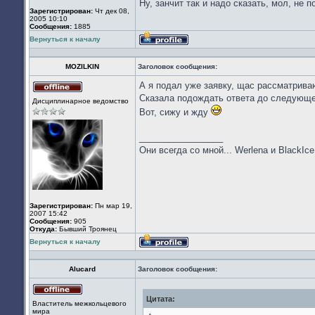
Ну, занчит так и надо сказать, мол, не 
Зарегистрирован:
Чт дек 08,
2005 10:10
Сообщения:
1885
Вернуться к началу
Профиль
MOZILKIN
Заголовок сообщения:
А я подал уже заявку, щас рассматриваю
Не
Сказала подождать ответа до следующе
Дисциплинарное ведомство
в
Вот, сижу и жду
сети
_________________
Они всегда со мной... Werlena и BlackIc
Зарегистрирован:
Пн мар 19,
2007 15:42
Сообщения:
905
Откуда:
Бывший Троянец
Вернуться к началу
Профиль
Alucard
Заголовок сообщения:
Цитата:
Не
Властитель межкольцевого
в
мира
сети