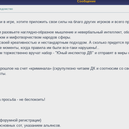
Сообщение
едомство
и в игре, хотите приложить свои силы на благо других игроков и всего
 и разовьете наглядно-образное мышление и невербальный интеллект, об
ром и мифотворчеством народов сферы.
 своей креативностью и нестандартным подходом. А сколько придется пр
е моменты, когда правила им были все-таки нарушены!..
 торжественно вручат набор - "Юный инспектор ДВ" и отправят в миры с
прошлое на счет «криминала» (скрупулезно читаем ДК и соотносим со св
кты.
 просьба - не беспокоить!
о форумной регистрации)
основных сот, указанием альянсов.