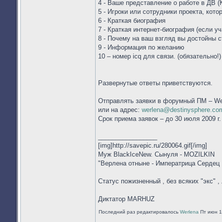
4 - Ваше представление о работе в ДВ (
5 - Игроки или сотрудники проекта, кот
6 - Краткая биография
7 - Краткая интернет-биография (если у
8 - Почему на ваш взгляд вы достойны 
9 - Информация по желанию
10 – номер icq для связи. (обязательно!)
Развернутые ответы приветствуются.
Отправлять заявки в форумный ПМ – We
или на адрес:
werlena@destinysphere.co
Срок приема заявок – до 30 июля 2009 г.
_________________
[img]http://savepic.ru/280064.gif[/img]
Муж BlackIceNew. Сынуля - MOZILKIN
"Верлена отныне - Императрица Сердец !
Статус пожизненный , без всяких "экс" , 
Диктатор MARHUZ
Последний раз редактировалось
Werlena
Пт июн 12