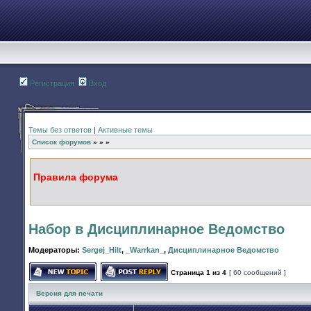
Регистрация
Вход
Темы без ответов
|
Активные темы
Список форумов
»
»
»
Правила форума
Набор в Дисциплинарное Ведомство
Модераторы:
Sergej_Hilt
,
_Warrkan_
,
Дисциплинарное Ведомство
Страница
1
из
4
[ 60 сообщений ]
Начать новую тему
Ответить на тему
Версия для печати