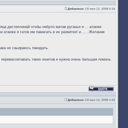
Ответить
с
цитатой
Добавлено:
Сб июл 12, 2008 0:34
Сообщение
яца дестеплинай чтобы небуло матав руганья и ... атакже
 атакже я гатов им памагать в их развитее! и.......Желание
ака не саьираюсь пакидать.
и переваспитавать таких юнитов.и нужна очень бальшая помачь
Ответить
с
цитатой
Добавлено:
Сб июл 12, 2008 1:02
Сообщение