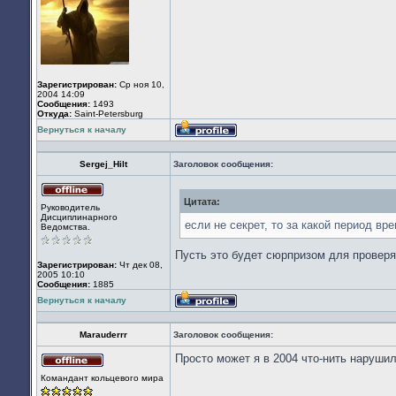
Зарегистрирован:
Ср ноя 10,
2004 14:09
Сообщения:
1493
Откуда:
Saint-Petersburg
Вернуться к началу
Профиль
Sergej_Hilt
Заголовок сообщения:
Цитата:
Не
Руководитель
в
Дисциплинарного
сети
если не секрет, то за какой период вр
Ведомства.
Пусть это будет сюрпризом для проверя
Зарегистрирован:
Чт дек 08,
2005 10:10
Сообщения:
1885
Вернуться к началу
Профиль
Marauderrr
Заголовок сообщения:
Просто может я в 2004 что-нить нарушил
Не
Командант кольцевого мира
в
сети