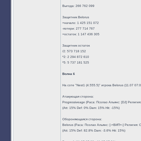
Выгода: 266 762 099
Защитник Belorus
=начало: 1 425 151 072
-потери: 277 714 767
=остаток: 1 147 436 305
Защитник остаток
/2: 573 718 152
*2: 2 294 872 610
*5: 5 737 181 525
Волна 6
На соте "Nest1 (4.555.5)" игрока Belorus (11.07 07
Атакующая сторона:
Progressiveage (Раса: Псолао Альянс: [DJ] Религи
(Att: 15% Def: 0% Dam: 15% Hit: -15%)
Обороняющаяся сторона:
Belorus (Раса: Псолао Альянс: [-=ВИП=-] Религия:
(Att: 15% Def: 82.8% Dam: -3.6% Hit: 15%)