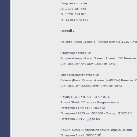
Защитник остаток
/2: 1 308 107 456
*2: 5 232 429 825
*5: 13 081 074 562
Пробой 2
На соте "Nest1 (4.555.5)" игрока Belorus (11.07 07
Атакующая сторона:
Progressiveage (Раса: Псолао Альянс: [DJ] Религи
(Att: 15% Def: 0% Dam: 15% Hit: -15%)
Обороняющаяся сторона:
Belorus (Раса: Псолао Альянс: [-=ВИП=-] Религия:
(Att: 15% Def: 82.8% Dam: -3.6% Hit: 15%)
Раунд 1 (11.07 07:07 - 11.07 07:1
Армия "Poisk 50" игрока Progressiveage
Потеряно 64 из 64 ПРОСЛОЙ
Потеряно 32825 из 1535000 - Солдат (1502175)
Потеряно 2 из 2 - Дрон (0)
Армия "Nest1 Внутренняя армия" игрока Belorus
Потеряно 1 из 1 ПРОСЛОЙ