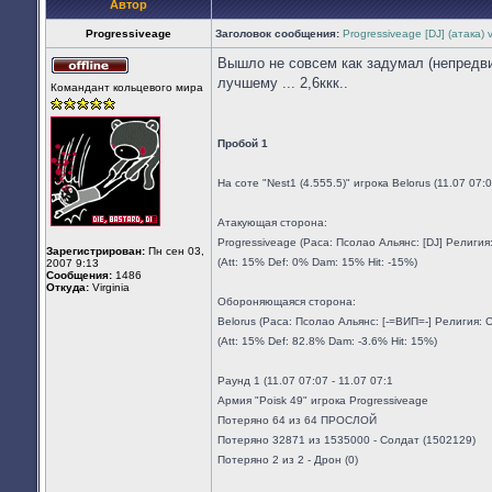
Автор
Progressiveage
Заголовок сообщения:
Progressiveagе [DJ] (атака) 
Вышло не совсем как задумал (непредвид
Не
лучшему ... 2,6ккк..
Командант кольцевого мира
в
сети
Пробой 1
На соте "Nest1 (4.555.5)" игрока Belorus (11.07 07
Атакующая сторона:
Progressiveage (Раса: Псолао Альянс: [DJ] Религи
Зарегистрирован:
Пн сен 03,
(Att: 15% Def: 0% Dam: 15% Hit: -15%)
2007 9:13
Сообщения:
1486
Откуда:
Virginia
Обороняющаяся сторона:
Belorus (Раса: Псолао Альянс: [-=ВИП=-] Религия:
(Att: 15% Def: 82.8% Dam: -3.6% Hit: 15%)
Раунд 1 (11.07 07:07 - 11.07 07:1
Армия "Poisk 49" игрока Progressiveage
Потеряно 64 из 64 ПРОСЛОЙ
Потеряно 32871 из 1535000 - Солдат (1502129)
Потеряно 2 из 2 - Дрон (0)