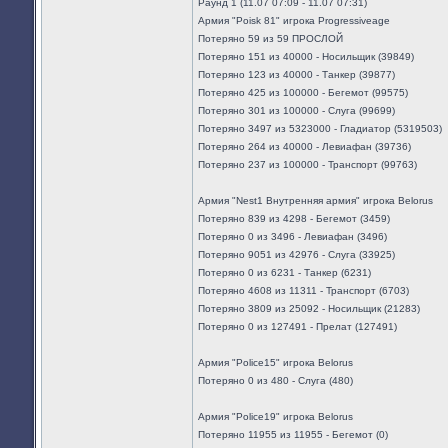
Раунд 1 (11.07 07:09 - 11.07 07:31)
Армия "Poisk 81" игрока Progressiveage
Потеряно 59 из 59 ПРОСЛОЙ
Потеряно 151 из 40000 - Носильщик (39849)
Потеряно 123 из 40000 - Танкер (39877)
Потеряно 425 из 100000 - Бегемот (99575)
Потеряно 301 из 100000 - Слуга (99699)
Потеряно 3497 из 5323000 - Гладиатор (5319503)
Потеряно 264 из 40000 - Левиафан (39736)
Потеряно 237 из 100000 - Транспорт (99763)
Армия "Nest1 Внутренняя армия" игрока Belorus
Потеряно 839 из 4298 - Бегемот (3459)
Потеряно 0 из 3496 - Левиафан (3496)
Потеряно 9051 из 42976 - Слуга (33925)
Потеряно 0 из 6231 - Танкер (6231)
Потеряно 4608 из 11311 - Транспорт (6703)
Потеряно 3809 из 25092 - Носильщик (21283)
Потеряно 0 из 127491 - Прелат (127491)
Армия "Police15" игрока Belorus
Потеряно 0 из 480 - Слуга (480)
Армия "Police19" игрока Belorus
Потеряно 11955 из 11955 - Бегемот (0)