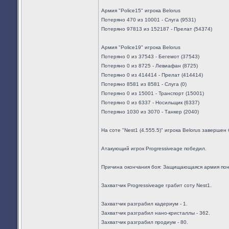
Армия "Police15" игрока Belorus
Потеряно 470 из 10001 - Слуга (9531)
Потеряно 97813 из 152187 - Прелат (54374)
Армия "Police19" игрока Belorus
Потеряно 0 из 37543 - Бегемот (37543)
Потеряно 0 из 8725 - Левиафан (8725)
Потеряно 0 из 414414 - Прелат (414414)
Потеряно 8581 из 8581 - Слуга (0)
Потеряно 0 из 15001 - Транспорт (15001)
Потеряно 0 из 6337 - Носильщик (6337)
Потеряно 1030 из 3070 - Танкер (2040)
На соте "Nest1 (4.555.5)" игрока Belorus завершен 
Атакующий игрок Progressiveage победил.
Причина окончания боя: Защищающаяся армия пон
Захватчик Progressiveage грабит соту Nest1.
Захватчик разграбил кадериум - 1.
Захватчик разграбил нано-кристаллы - 362.
Захватчик разграбил продиум - 80.