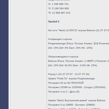
/2: 1 299 898 701
*2: 5 199 594 806
*5: 12 998 987 015
Пробой 3
На соте "Nest1 (4.555.5)" игрока Belorus (11.07 07
Атакующая сторона:
Progressiveage (Раса: Псолао Альянс: [DJ] Религи
(Att: 15% Def: 0% Dam: 15% Hit: -15%)
Обороняющаяся сторона:
Belorus (Раса: Псолао Альянс: [-=ВИП=-] Религия:
(Att: 15% Def: 82.8% Dam: -3.6% Hit: 15%)
Раунд 1 (11.07 07:07 - 11.07 07:19)
Армия "Poisk 51" игрока Progressiveage
Потеряно 64 из 64 ПРОСЛОЙ
Потеряно 32596 из 1535000 - Солдат (1502404)
Потеряно 2 из 2 - Дрон (0)
Армия "Nest1 Внутренняя армия" игрока Belorus
Потеряно 0 из 29885 - Бегемот (29885)