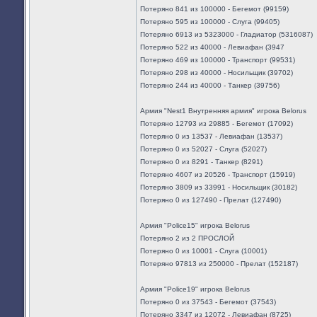
Потеряно 841 из 100000 - Бегемот (99159)
Потеряно 595 из 100000 - Слуга (99405)
Потеряно 6913 из 5323000 - Гладиатор (5316087)
Потеряно 522 из 40000 - Левиафан (3947
Потеряно 469 из 100000 - Транспорт (99531)
Потеряно 298 из 40000 - Носильщик (39702)
Потеряно 244 из 40000 - Танкер (39756)
Армия "Nest1 Внутренняя армия" игрока Belorus
Потеряно 12793 из 29885 - Бегемот (17092)
Потеряно 0 из 13537 - Левиафан (13537)
Потеряно 0 из 52027 - Слуга (52027)
Потеряно 0 из 8291 - Танкер (8291)
Потеряно 4607 из 20526 - Транспорт (15919)
Потеряно 3809 из 33991 - Носильщик (30182)
Потеряно 0 из 127490 - Прелат (127490)
Армия "Police15" игрока Belorus
Потеряно 2 из 2 ПРОСЛОЙ
Потеряно 0 из 10001 - Слуга (10001)
Потеряно 97813 из 250000 - Прелат (152187)
Армия "Police19" игрока Belorus
Потеряно 0 из 37543 - Бегемот (37543)
Потеряно 3347 из 12072 - Левиафан (8725)