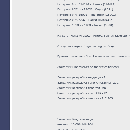
Потеряно 0 из 414414 - Прелат (414414)
Потеряно 9051 из 17632 - Слуга (8581)
Потеряно 0 из 15001 - Транспорт (15001)
Потеряно 0 из 6337 - Носильщик (6337)
Потеряно 1030 из 4100 - Танкер (3070)
На соте "Nest1 (4.555.5)" игрока Belorus завершен 
Атакующий игрок Progressiveage победил.
Причина окончания боя: Защищающаяся армия пон
Захватчик Progressiveage грабит соту Nest1.
Захватчик разграбил кадериум - 1.
Захватчик разграбил нано-кристаллы - 250.
Захватчик разграбил продиум - 56.
Захватчик разграбил еда - 416,712.
Захватчик разграбил энергия - 417,103.
-----------------
Захватчик Progressiveage
=начало: 10 000 146 904
-потери: 17 355 832