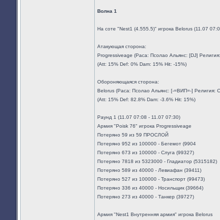
Волна 1
На соте "Nest1 (4.555.5)" игрока Belorus (11.07 07
Атакующая сторона:
Progressiveage (Раса: Псолао Альянс: [DJ] Религи
(Att: 15% Def: 0% Dam: 15% Hit: -15%)
Обороняющаяся сторона:
Belorus (Раса: Псолао Альянс: [-=ВИП=-] Религия:
(Att: 15% Def: 82.8% Dam: -3.6% Hit: 15%)
Раунд 1 (11.07 07:08 - 11.07 07:30)
Армия "Poisk 76" игрока Progressiveage
Потеряно 59 из 59 ПРОСЛОЙ
Потеряно 952 из 100000 - Бегемот (9904
Потеряно 673 из 100000 - Слуга (99327)
Потеряно 7818 из 5323000 - Гладиатор (5315182)
Потеряно 589 из 40000 - Левиафан (39411)
Потеряно 527 из 100000 - Транспорт (99473)
Потеряно 336 из 40000 - Носильщик (39664)
Потеряно 273 из 40000 - Танкер (39727)
Армия "Nest1 Внутренняя армия" игрока Belorus