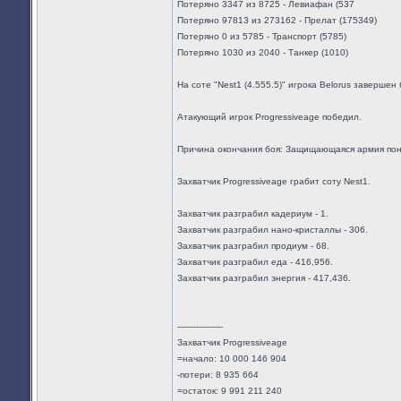
Потеряно 3347 из 8725 - Левиафан (537
Потеряно 97813 из 273162 - Прелат (175349)
Потеряно 0 из 5785 - Транспорт (5785)
Потеряно 1030 из 2040 - Танкер (1010)
На соте "Nest1 (4.555.5)" игрока Belorus завершен 
Атакующий игрок Progressiveage победил.
Причина окончания боя: Защищающаяся армия пон
Захватчик Progressiveage грабит соту Nest1.
Захватчик разграбил кадериум - 1.
Захватчик разграбил нано-кристаллы - 306.
Захватчик разграбил продиум - 68.
Захватчик разграбил еда - 416,956.
Захватчик разграбил энергия - 417,436.
-----------------
Захватчик Progressiveage
=начало: 10 000 146 904
-потери: 8 935 664
=остаток: 9 991 211 240