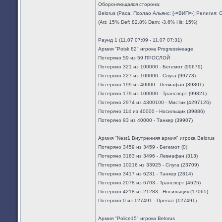
Обороняющаяся сторона:
Belorus (Раса: Псолао Альянс: [-=ВИП=-] Религия:
(Att: 15% Def: 82.8% Dam: -3.6% Hit: 15%)
Раунд 1 (11.07 07:09 - 11.07 07:31)
Армия "Poisk 82" игрока Progressiveage
Потеряно 59 из 59 ПРОСЛОЙ
Потеряно 321 из 100000 - Бегемот (99679)
Потеряно 227 из 100000 - Слуга (99773)
Потеряно 199 из 40000 - Левиафан (39801)
Потеряно 179 из 100000 - Транспорт (99821)
Потеряно 2974 из 4300100 - Мистик (4297126)
Потеряно 114 из 40000 - Носильщик (39886)
Потеряно 93 из 40000 - Танкер (39907)
Армия "Nest1 Внутренняя армия" игрока Belorus
Потеряно 3459 из 3459 - Бегемот (0)
Потеряно 3183 из 3496 - Левиафан (313)
Потеряно 10216 из 33925 - Слуга (23709)
Потеряно 3417 из 6231 - Танкер (2814)
Потеряно 2078 из 6703 - Транспорт (4625)
Потеряно 4218 из 21283 - Носильщик (17065)
Потеряно 0 из 127491 - Прелат (127491)
Армия "Police15" игрока Belorus