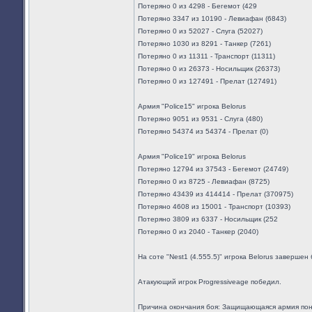
Потеряно 0 из 4298 - Бегемот (429
Потеряно 3347 из 10190 - Левиафан (6843)
Потеряно 0 из 52027 - Слуга (52027)
Потеряно 1030 из 8291 - Танкер (7261)
Потеряно 0 из 11311 - Транспорт (11311)
Потеряно 0 из 26373 - Носильщик (26373)
Потеряно 0 из 127491 - Прелат (127491)
Армия "Police15" игрока Belorus
Потеряно 9051 из 9531 - Слуга (480)
Потеряно 54374 из 54374 - Прелат (0)
Армия "Police19" игрока Belorus
Потеряно 12794 из 37543 - Бегемот (24749)
Потеряно 0 из 8725 - Левиафан (8725)
Потеряно 43439 из 414414 - Прелат (370975)
Потеряно 4608 из 15001 - Транспорт (10393)
Потеряно 3809 из 6337 - Носильщик (252
Потеряно 0 из 2040 - Танкер (2040)
На соте "Nest1 (4.555.5)" игрока Belorus завершен 
Атакующий игрок Progressiveage победил.
Причина окончания боя: Защищающаяся армия пон