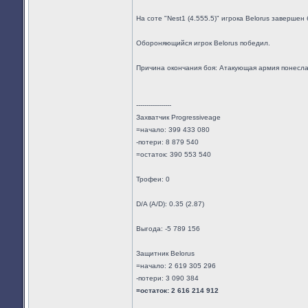
На соте "Nest1 (4.555.5)" игрока Belorus завершен 
Обороняющийся игрок Belorus победил.
Причина окончания боя: Атакующая армия понесл
-----------------
Захватчик Progressiveage
=начало: 399 433 080
-потери: 8 879 540
=остаток: 390 553 540
Трофеи: 0
D/A (A/D): 0.35 (2.87)
Выгода: -5 789 156
Защитник Belorus
=начало: 2 619 305 296
-потери: 3 090 384
=остаток: 2 616 214 912