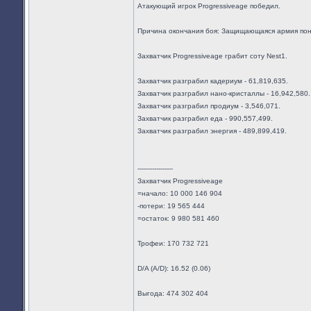
Атакующий игрок Progressiveage победил.
Причина окончания боя: Защищающаяся армия пон
Захватчик Progressiveage грабит соту Nest1.
Захватчик разграбил кадериум - 61,819,635.
Захватчик разграбил нано-кристаллы - 16,942,580.
Захватчик разграбил продиум - 3,546,071.
Захватчик разграбил еда - 990,557,499.
Захватчик разграбил энергия - 489,899,419.
-----------------
Захватчик Progressiveage
=начало: 10 000 146 904
-потери: 19 565 444
=остаток: 9 980 581 460
Трофеи: 170 732 721
D/A (A/D): 16.52 (0.06)
Выгода: 474 302 404