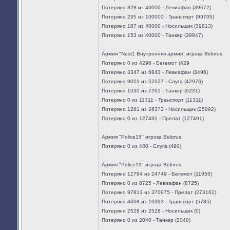
Потеряно 328 из 40000 - Левиафан (39672)
Потеряно 295 из 100000 - Транспорт (99705)
Потеряно 187 из 40000 - Носильщик (39813)
Потеряно 153 из 40000 - Танкер (39847)
Армия "Nest1 Внутренняя армия" игрока Belorus
Потеряно 0 из 4298 - Бегемот (429
Потеряно 3347 из 6843 - Левиафан (3496)
Потеряно 9051 из 52027 - Слуга (42976)
Потеряно 1030 из 7261 - Танкер (6231)
Потеряно 0 из 11311 - Транспорт (11311)
Потеряно 1281 из 26373 - Носильщик (25092)
Потеряно 0 из 127491 - Прелат (127491)
Армия "Police15" игрока Belorus
Потеряно 0 из 480 - Слуга (480)
Армия "Police19" игрока Belorus
Потеряно 12794 из 24749 - Бегемот (11955)
Потеряно 0 из 8725 - Левиафан (8725)
Потеряно 97813 из 370975 - Прелат (273162)
Потеряно 4608 из 10393 - Транспорт (5785)
Потеряно 2528 из 2528 - Носильщик (0)
Потеряно 0 из 2040 - Танкер (2040)