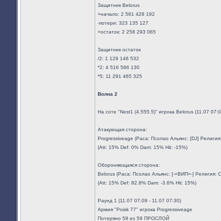
Защитник Belorus
=начало: 2 581 428 192
-потери: 323 135 127
=остаток: 2 258 293 065
Защитник остаток
/2: 1 129 146 532
*2: 4 516 586 130
*5: 11 291 465 325
Волна 2
На соте "Nest1 (4.555.5)" игрока Belorus (11.07 07
Атакующая сторона:
Progressiveage (Раса: Псолао Альянс: [DJ] Религи
(Att: 15% Def: 0% Dam: 15% Hit: -15%)
Обороняющаяся сторона:
Belorus (Раса: Псолао Альянс: [-=ВИП=-] Религия:
(Att: 15% Def: 82.8% Dam: -3.6% Hit: 15%)
Раунд 1 (11.07 07:09 - 11.07 07:30)
Армия "Poisk 77" игрока Progressiveage
Потеряно 59 из 59 ПРОСЛОЙ