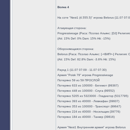
Волна 4
На соте "Nest1 (4.555.5)" игрока Belorus (11.07 07
Атакующая сторона:
Progressiveage (Раса: Псолао Альянс: [DJ] Религи
(Att: 15% Def: 0% Dam: 15% Hit: -15%)
Обороняющаяся сторона:
Belorus (Раса: Псолао Альянс: [-=ВИП=-] Религия:
(Att: 15% Def: 82.8% Dam: -3.6% Hit: 15%)
Раунд 1 (11.07 07:09 - 11.07 07:30)
Армия "Poisk 79" игрока Progressiveage
Потеряно 59 из 59 ПРОСЛОЙ
Потеряно 633 из 100000 - Бегемот (99367)
Потеряно 448 из 100000 - Слуга (99552)
Потеряно 5205 из 5323000 - Гладиатор (5317795)
Потеряно 393 из 40000 - Левиафан (39607)
Потеряно 353 из 100000 - Транспорт (99647)
Потеряно 224 из 40000 - Носильщик (39776)
Потеряно 184 из 40000 - Танкер (39816)
Армия "Nest1 Внутренняя армия" игрока Belorus