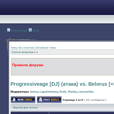
Регистрация
Вход
Темы без ответов
|
Активные темы
Список форумов
»
»
Правила форума
Progressiveagе [DJ] (атака) vs. Belorus [=
Модераторы:
Ianina
,
Lagshmiwara
,
Andy_Panda
,
Lenusichka
Страница
1
из
9
[ 131 сообщение ]
Начать новую тему
Ответить на тему
Версия для печати