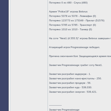
Потеряно 0 из 480 - Слуга (480)
Армия "Police19" игрока Belorus
Потеряно 5378 из 5378 - Левиафан (0)
Потеряно 123773 из 175349 - Прелат (51576)
Потеряно 5785 из 5785 - Транспорт (0)
Потеряно 1010 из 1010 - Танкер (0)
На соте "Nest1 (4.555.5)" игрока Belorus завершен 
Атакующий игрок Progressiveage победил.
Причина окончания боя: Защищающаяся армия пон
Захватчик Progressiveage грабит соту Nest1.
Захватчик разграбил кадериум - 1.
Захватчик разграбил нано-кристаллы - 250.
Захватчик разграбил продиум - 56.
Захватчик разграбил еда - 539,030.
Захватчик разграбил энергия - 539,421.
-----------------
Захватчик Progressiveage