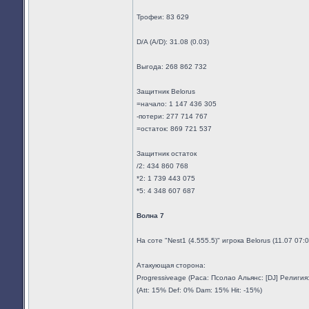
Трофеи: 83 629
D/A (A/D): 31.08 (0.03)
Выгода: 268 862 732
Защитник Belorus
=начало: 1 147 436 305
-потери: 277 714 767
=остаток: 869 721 537
Защитник остаток
/2: 434 860 768
*2: 1 739 443 075
*5: 4 348 607 687
Волна 7
На соте "Nest1 (4.555.5)" игрока Belorus (11.07 07
Атакующая сторона:
Progressiveage (Раса: Псолао Альянс: [DJ] Религи
(Att: 15% Def: 0% Dam: 15% Hit: -15%)