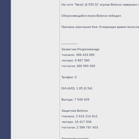
На соте "Nest1 (4.555.5)" игрока Belorus завершен 
Обороняющийся игрок Belorus победил.
Причина окончания боя: Атакующая армия понесл
-----------------
Захватчик Progressiveage
=начало: 399 433 080
-потери: 8 867 580
=остаток: 390 565 500
Трофеи: 0
D/A (A/D): 1.85 (0.54)
Выгода: 7 549 929
Защитник Belorus
=начало: 2 616 214 912
-потери: 16 417 509
=остаток: 2 599 797 403
Защитник остаток