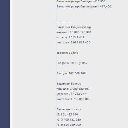
Захватчик разграбил еда - 416,834.
Захватчик разграбил энергия - 417,400.
-----------------
Захватчик Progressiveage
=начало: 10 000 146 904
-потери: 15 249 449
=остаток: 9 984 897 455
Трофеи: 83 648
D/A (A/D): 18.21 (0.05)
Выгода: 262 548 966
Защитник Belorus
=начало: 1 980 580 607
-потери: 277 714 767
=остаток: 1 702 865 840
Защитник остаток
/2: 851 432 920
*2: 3 405 731 680
*5: 8 514 329 200