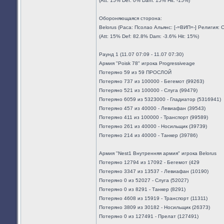
(Att: 15% Def: 0% Dam: 15% Hit: -15%)
Обороняющаяся сторона:
Belorus (Раса: Псолао Альянс: [-=ВИП=-] Религия:
(Att: 15% Def: 82.8% Dam: -3.6% Hit: 15%)
Раунд 1 (11.07 07:09 - 11.07 07:30)
Армия "Poisk 78" игрока Progressiveage
Потеряно 59 из 59 ПРОСЛОЙ
Потеряно 737 из 100000 - Бегемот (99263)
Потеряно 521 из 100000 - Слуга (99479)
Потеряно 6059 из 5323000 - Гладиатор (5316941)
Потеряно 457 из 40000 - Левиафан (39543)
Потеряно 411 из 100000 - Транспорт (99589)
Потеряно 261 из 40000 - Носильщик (39739)
Потеряно 214 из 40000 - Танкер (39786)
Армия "Nest1 Внутренняя армия" игрока Belorus
Потеряно 12794 из 17092 - Бегемот (429
Потеряно 3347 из 13537 - Левиафан (10190)
Потеряно 0 из 52027 - Слуга (52027)
Потеряно 0 из 8291 - Танкер (8291)
Потеряно 4608 из 15919 - Транспорт (11311)
Потеряно 3809 из 30182 - Носильщик (26373)
Потеряно 0 из 127491 - Прелат (127491)