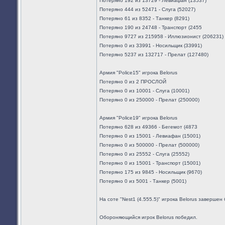
Потеряно 192 из 13729 - Левиафан (13537)
Потеряно 444 из 52471 - Слуга (52027)
Потеряно 61 из 8352 - Танкер (8291)
Потеряно 190 из 24748 - Транспорт (2455
Потеряно 9727 из 215958 - Иллюзионист (206231)
Потеряно 0 из 33991 - Носильщик (33991)
Потеряно 5237 из 132717 - Прелат (127480)
Армия "Police15" игрока Belorus
Потеряно 0 из 2 ПРОСЛОЙ
Потеряно 0 из 10001 - Слуга (10001)
Потеряно 0 из 250000 - Прелат (250000)
Армия "Police19" игрока Belorus
Потеряно 628 из 49366 - Бегемот (4873
Потеряно 0 из 15001 - Левиафан (15001)
Потеряно 0 из 500000 - Прелат (500000)
Потеряно 0 из 25552 - Слуга (25552)
Потеряно 0 из 15001 - Транспорт (15001)
Потеряно 175 из 9845 - Носильщик (9670)
Потеряно 0 из 5001 - Танкер (5001)
На соте "Nest1 (4.555.5)" игрока Belorus завершен 
Обороняющийся игрок Belorus победил.