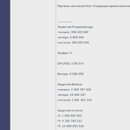
Причина окончания боя: Атакующая армия понесл
-----------------
Захватчик Progressiveage
=начало: 399 433 080
-потери: 8 808 040
=остаток: 390 625 040
Трофеи: 0
D/A (A/D): 2.09 (0.4
Выгода: 9 598 256
Защитник Belorus
=начало: 2 599 797 403
-потери: 18 406 297
=остаток: 2 581 391 106
Защитник остаток
/2: 1 290 695 553
*2: 5 162 782 212
*5: 12 906 955 530