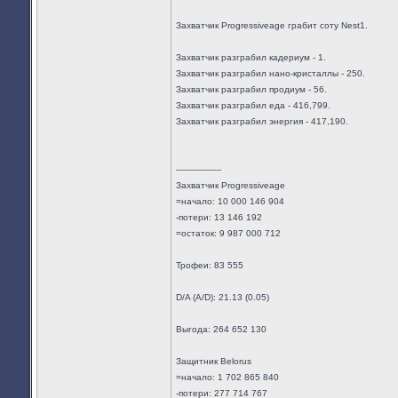
Захватчик Progressiveage грабит соту Nest1.
Захватчик разграбил кадериум - 1.
Захватчик разграбил нано-кристаллы - 250.
Захватчик разграбил продиум - 56.
Захватчик разграбил еда - 416,799.
Захватчик разграбил энергия - 417,190.
-----------------
Захватчик Progressiveage
=начало: 10 000 146 904
-потери: 13 146 192
=остаток: 9 987 000 712
Трофеи: 83 555
D/A (A/D): 21.13 (0.05)
Выгода: 264 652 130
Защитник Belorus
=начало: 1 702 865 840
-потери: 277 714 767