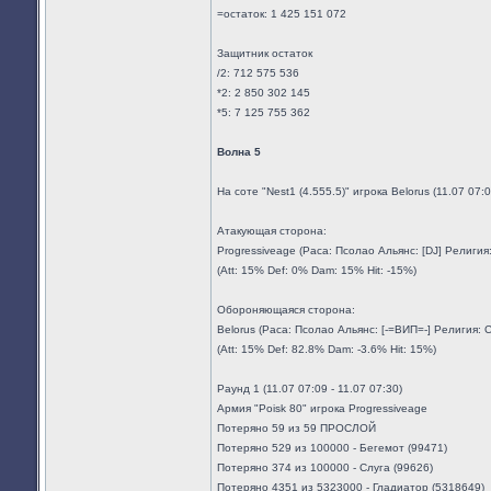
=остаток: 1 425 151 072
Защитник остаток
/2: 712 575 536
*2: 2 850 302 145
*5: 7 125 755 362
Волна 5
На соте "Nest1 (4.555.5)" игрока Belorus (11.07 07
Атакующая сторона:
Progressiveage (Раса: Псолао Альянс: [DJ] Религи
(Att: 15% Def: 0% Dam: 15% Hit: -15%)
Обороняющаяся сторона:
Belorus (Раса: Псолао Альянс: [-=ВИП=-] Религия:
(Att: 15% Def: 82.8% Dam: -3.6% Hit: 15%)
Раунд 1 (11.07 07:09 - 11.07 07:30)
Армия "Poisk 80" игрока Progressiveage
Потеряно 59 из 59 ПРОСЛОЙ
Потеряно 529 из 100000 - Бегемот (99471)
Потеряно 374 из 100000 - Слуга (99626)
Потеряно 4351 из 5323000 - Гладиатор (5318649)