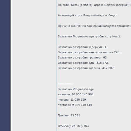
На соте "Nest1 (4.555.5)" игрока Belorus завершен 
Атакующий игрок Progressiveage победил.
Причина окончания боя: Защищающаяся армия пон
Захватчик Progressiveage грабит соту Nest1.
Захватчик разграбил кадериум - 1.
Захватчик разграбил нано-кристаллы - 278.
Захватчик разграбил продиум - 62.
Захватчик разграбил еда - 416,872.
Захватчик разграбил энергия - 417,307.
-----------------
Захватчик Progressiveage
=начало: 10 000 146 904
-потери: 11 036 259
=остаток: 9 989 110 645
Трофеи: 83 591
D/A (A/D): 25.16 (0.04)