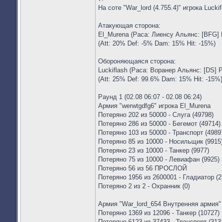
На соте "War_lord (4.755.4)" игрока Lucki
Атакующая сторона:
El_Murena (Раса: Лиенсу Альянс: [BFG] 
(Att: 20% Def: -5% Dam: 15% Hit: -15%)
Обороняющаяся сторона:
Luckiflash (Раса: Воранер Альянс: [DS] 
(Att: 25% Def: 99.6% Dam: 15% Hit: -15%
Раунд 1 (02.08 06:07 - 02.08 06:24)
Армия "werwtgdfg6" игрока El_Murena
Потеряно 202 из 50000 - Слуга (49798)
Потеряно 286 из 50000 - Бегемот (49714)
Потеряно 103 из 50000 - Транспорт (4989
Потеряно 85 из 10000 - Носильщик (9915
Потеряно 23 из 10000 - Танкер (9977)
Потеряно 75 из 10000 - Левиафан (9925)
Потеряно 56 из 56 ПРОСЛОЙ
Потеряно 1956 из 2600001 - Гладиатор (
Потеряно 2 из 2 - Охранник (0)
Армия "War_lord_654 Внутренняя армия" 
Потеряно 1369 из 12096 - Танкер (10727)
Потеряно 6123 из 37433 - Транспорт (313