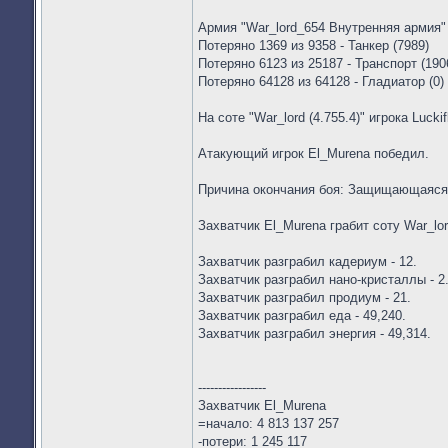
Армия "War_lord_654 Внутренняя армия" 
Потеряно 1369 из 9358 - Танкер (7989)
Потеряно 6123 из 25187 - Транспорт (190
Потеряно 64128 из 64128 - Гладиатор (0)
На соте "War_lord (4.755.4)" игрока Lucki
Атакующий игрок El_Murena победил.
Причина окончания боя: Защищающаяся
Захватчик El_Murena грабит соту War_lor
Захватчик разграбил кадериум - 12.
Захватчик разграбил нано-кристаллы - 2
Захватчик разграбил продиум - 21.
Захватчик разграбил еда - 49,240.
Захватчик разграбил энергия - 49,314.
-----------------
Захватчик El_Murena
=начало: 4 813 137 257
-потери: 1 245 117