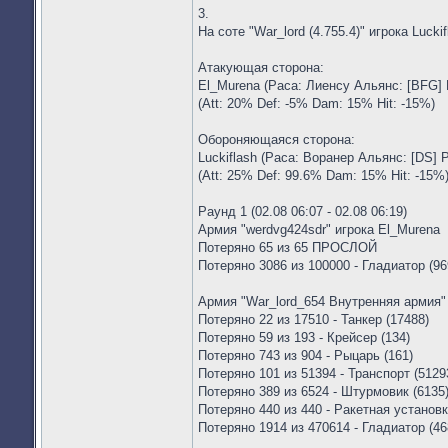
3.
На соте "War_lord (4.755.4)" игрока Lucki
Атакующая сторона:
El_Murena (Раса: Лиенсу Альянс: [BFG] 
(Att: 20% Def: -5% Dam: 15% Hit: -15%)
Обороняющаяся сторона:
Luckiflash (Раса: Воранер Альянс: [DS] 
(Att: 25% Def: 99.6% Dam: 15% Hit: -15%
Раунд 1 (02.08 06:07 - 02.08 06:19)
Армия "werdvg424sdr" игрока El_Murena
Потеряно 65 из 65 ПРОСЛОЙ
Потеряно 3086 из 100000 - Гладиатор (96
Армия "War_lord_654 Внутренняя армия" 
Потеряно 22 из 17510 - Танкер (17488)
Потеряно 59 из 193 - Крейсер (134)
Потеряно 743 из 904 - Рыцарь (161)
Потеряно 101 из 51394 - Транспорт (5129
Потеряно 389 из 6524 - Штурмовик (6135
Потеряно 440 из 440 - Ракетная установк
Потеряно 1914 из 470614 - Гладиатор (46