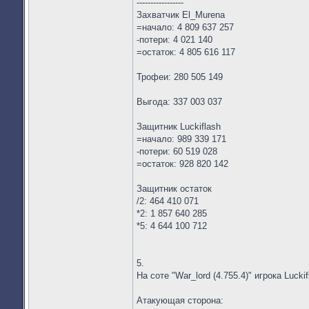
-----------------
Захватчик El_Murena
=начало: 4 809 637 257
-потери: 4 021 140
=остаток: 4 805 616 117
Трофеи: 280 505 149
Выгода: 337 003 037
Защитник Luckiflash
=начало: 989 339 171
-потери: 60 519 028
=остаток: 928 820 142
Защитник остаток
/2: 464 410 071
*2: 1 857 640 285
*5: 4 644 100 712
5.
На соте "War_lord (4.755.4)" игрока Lucki
Атакующая сторона: