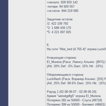
=начало: 928 820 142
-потери: 84 600 557
=остаток: 844 219 585
Защитник остаток
/2: 422 109 792
*2: 1 688 439 170
*5: 4 221 097 925
6.
На соте "War_lord (4.755.4)" игрока Lucki
Атакующая сторона:
El_Murena (Раса: Лиенсу Альянс: [BFG] 
(Att: 20% Def: -5% Dam: 15% Hit: -15%)
Обороняющаяся сторона:
Luckiflash (Раса: Воранер Альянс: [DS] 
(Att: 25% Def: 99.6% Dam: 15% Hit: -15%
Раунд 1 (02.08 06:07 - 02.08 06:24)
Армия "werwtgdfg5" игрока El_Murena
Потеряно 282 из 50000 - Слуга (49718)
Потеряно 399 из 50000 - Бегемот (49601)