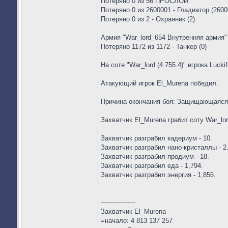
Потеряно 0 из 56 ПРОСЛОЙ
Потеряно 0 из 2600001 - Гладиатор (2600
Потеряно 0 из 2 - Охранник (2)
Армия "War_lord_654 Внутренняя армия" 
Потеряно 1172 из 1172 - Танкер (0)
На соте "War_lord (4.755.4)" игрока Lucki
Атакующий игрок El_Murena победил.
Причина окончания боя: Защищающаяся
Захватчик El_Murena грабит соту War_lor
Захватчик разграбил кадериум - 10.
Захватчик разграбил нано-кристаллы - 2
Захватчик разграбил продиум - 18.
Захватчик разграбил еда - 1,794.
Захватчик разграбил энергия - 1,856.
-----------------
Захватчик El_Murena
=начало: 4 813 137 257