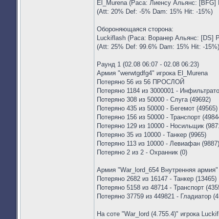
El_Murena (Раса: Лиенсу Альянс: [BFG] 
(Att: 20% Def: -5% Dam: 15% Hit: -15%)
Обороняющаяся сторона:
Luckiflash (Раса: Воранер Альянс: [DS] 
(Att: 25% Def: 99.6% Dam: 15% Hit: -15%
Раунд 1 (02.08 06:07 - 02.08 06:23)
Армия "werwtgdfg4" игрока El_Murena
Потеряно 56 из 56 ПРОСЛОЙ
Потеряно 1184 из 3000001 - Инфильтрато
Потеряно 308 из 50000 - Слуга (49692)
Потеряно 435 из 50000 - Бегемот (49565)
Потеряно 156 из 50000 - Транспорт (4984
Потеряно 129 из 10000 - Носильщик (987
Потеряно 35 из 10000 - Танкер (9965)
Потеряно 113 из 10000 - Левиафан (9887
Потеряно 2 из 2 - Охранник (0)
Армия "War_lord_654 Внутренняя армия" 
Потеряно 2682 из 16147 - Танкер (13465)
Потеряно 5158 из 48714 - Транспорт (435
Потеряно 37759 из 449821 - Гладиатор (4
На соте "War_lord (4.755.4)" игрока Lucki