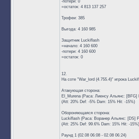
-потери: 0
=остаток: 4 813 137 257
Трофеи: 385
Выгода: 4 160 985
Защитник Luckiflash
=начало: 4 160 600
-потери: 4 160 600
=остаток: 0
12.
На соте "War_lord (4.755.4)" игрока Lucki
Атакующая сторона:
El_Murena (Раса: Лиенсу Альянс: [BFG] 
(Att: 20% Def: -5% Dam: 15% Hit: -15%)
Обороняющаяся сторона:
Luckiflash (Раса: Воранер Альянс: [DS] 
(Att: 25% Def: 99.6% Dam: 15% Hit: -15%
Раунд 1 (02.08 06:08 - 02.08 06:24)