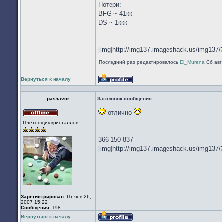
Потери:
BFG ~ 41кк
DS ~ 1ккк
_________________
[img]http://img137.imageshack.us/img137/
Последний раз редактировалось
El_Murena
Сб авг
Вернуться к началу
Профиль
pashavor
Заголовок сообщения:
отлично
Не
Плетенщик кристаллов
в
_________________
сети
366-150-837
[img]http://img137.imageshack.us/img137/
Зарегистрирован:
Пт янв 26,
2007 15:22
Сообщения:
198
Вернуться к началу