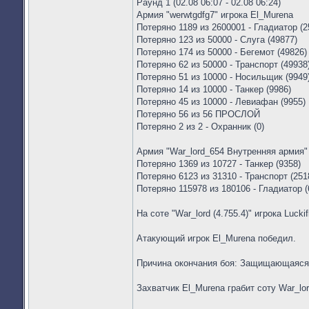
Раунд 1 (02.08 06:07 - 02.08 06:24)
Армия "werwtgdfg7" игрока El_Murena
Потеряно 1189 из 2600001 - Гладиатор (2
Потеряно 123 из 50000 - Слуга (49877)
Потеряно 174 из 50000 - Бегемот (49826)
Потеряно 62 из 50000 - Транспорт (49938
Потеряно 51 из 10000 - Носильщик (9949
Потеряно 14 из 10000 - Танкер (9986)
Потеряно 45 из 10000 - Левиафан (9955)
Потеряно 56 из 56 ПРОСЛОЙ
Потеряно 2 из 2 - Охранник (0)
Армия "War_lord_654 Внутренняя армия" 
Потеряно 1369 из 10727 - Танкер (9358)
Потеряно 6123 из 31310 - Транспорт (251
Потеряно 115978 из 180106 - Гладиатор (
На соте "War_lord (4.755.4)" игрока Lucki
Атакующий игрок El_Murena победил.
Причина окончания боя: Защищающаяся
Захватчик El_Murena грабит соту War_lor