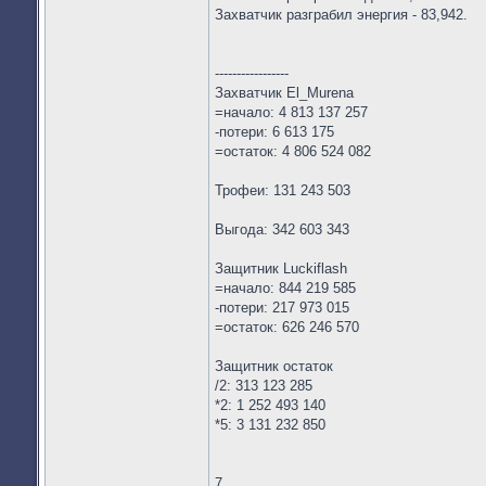
Захватчик разграбил энергия - 83,942.
-----------------
Захватчик El_Murena
=начало: 4 813 137 257
-потери: 6 613 175
=остаток: 4 806 524 082
Трофеи: 131 243 503
Выгода: 342 603 343
Защитник Luckiflash
=начало: 844 219 585
-потери: 217 973 015
=остаток: 626 246 570
Защитник остаток
/2: 313 123 285
*2: 1 252 493 140
*5: 3 131 232 850
7.