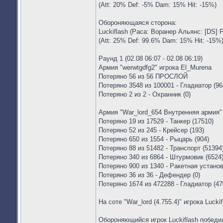
(Att: 20% Def: -5% Dam: 15% Hit: -15%)
Обороняющаяся сторона:
Luckiflash (Раса: Воранер Альянс: [DS] 
(Att: 25% Def: 99.6% Dam: 15% Hit: -15%
Раунд 1 (02.08 06:07 - 02.08 06:19)
Армия "werwtgdfg2" игрока El_Murena
Потеряно 56 из 56 ПРОСЛОЙ
Потеряно 3548 из 100001 - Гладиатор (96
Потеряно 2 из 2 - Охранник (0)
Армия "War_lord_654 Внутренняя армия" 
Потеряно 19 из 17529 - Танкер (17510)
Потеряно 52 из 245 - Крейсер (193)
Потеряно 650 из 1554 - Рыцарь (904)
Потеряно 88 из 51482 - Транспорт (51394
Потеряно 340 из 6864 - Штурмовик (6524
Потеряно 900 из 1340 - Ракетная установ
Потеряно 36 из 36 - Дефендер (0)
Потеряно 1674 из 472288 - Гладиатор (47
На соте "War_lord (4.755.4)" игрока Lucki
Обороняющийся игрок Luckiflash победи