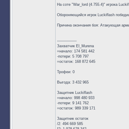
На соте "War_lord (4.755.4)" игрока Lucki
Обороняющийся игрок Luckiflash победи
Причина окончания боя: Атакующая арм
-----------------
Захватчик El_Murena
=начало: 174 581 442
-потери: 5 708 797
=остаток: 168 872 645
Трофеи: 0
Выгода: 3 432 965
Защитник Luckiflash
=начало: 998 480 933
-потери: 9 141 762
=остаток: 989 339 171
Защитник остаток
/2: 494 669 585
*2: 1 978 678 342