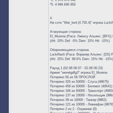
*5: 4 946 695 855
4.
На соте "War_lord (4.755.4)" игрока Lucki
Атакующая сторона:
El_Murena (Раса: Лиенсу Альянс: [BFG] 
(Att: 20% Def: -5% Dam: 15% Hit: -15%)
Обороняющаяся сторона:
Luckiflash (Раса: Воранер Альянс: [DS] 
(Att: 25% Def: 99.6% Dam: 15% Hit: -15%
Раунд 1 (02.08 06:07 - 02.08 06:23)
Армия "werwtgdfg3" игрока El_Murena
Потеряно 56 из 56 ПРОСЛОЙ
Потеряно 325 из 50000 - Слуга (49675)
Потеряно 459 из 50000 - Бегемот (49541)
Потеряно 166 из 50000 - Транспорт (4983
Потеряно 137 из 10000 - Носильщик (986
Потеряно 38 из 10000 - Танкер (9962)
Потеряно 121 из 10000 - Левиафан (9879
Потеряно 2 из 2 - Охранник (0)