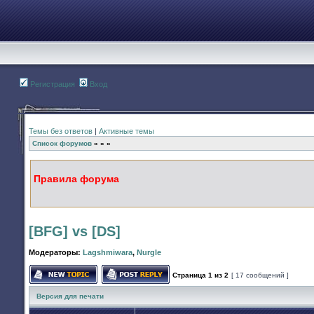
Регистрация
Вход
Темы без ответов
|
Активные темы
Список форумов
»
»
»
Правила форума
[BFG] vs [DS]
Модераторы:
Lagshmiwara
,
Nurgle
Страница
1
из
2
[ 17 сообщений ]
Начать новую тему
Ответить на тему
Версия для печати