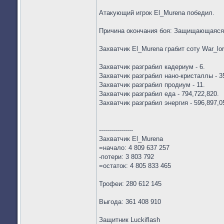
Атакующий игрок El_Murena победил.
Причина окончания боя: Защищающаяся
Захватчик El_Murena грабит соту War_lor
Захватчик разграбил кадериум - 6.
Захватчик разграбил нано-кристаллы - 3
Захватчик разграбил продиум - 11.
Захватчик разграбил еда - 794,722,820.
Захватчик разграбил энергия - 596,897,0
-----------------
Захватчик El_Murena
=начало: 4 809 637 257
-потери: 3 803 792
=остаток: 4 805 833 465
Трофеи: 280 612 145
Выгода: 361 408 910
Защитник Luckiflash