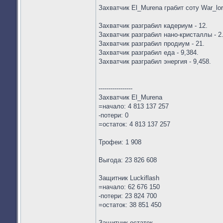
Захватчик El_Murena грабит соту War_lor
Захватчик разграбил кадериум - 12.
Захватчик разграбил нано-кристаллы - 2
Захватчик разграбил продиум - 21.
Захватчик разграбил еда - 9,384.
Захватчик разграбил энергия - 9,458.
-----------------
Захватчик El_Murena
=начало: 4 813 137 257
-потери: 0
=остаток: 4 813 137 257
Трофеи: 1 908
Выгода: 23 826 608
Защитник Luckiflash
=начало: 62 676 150
-потери: 23 824 700
=остаток: 38 851 450
Защитник остаток