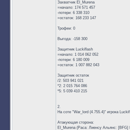
Захватчик El_Murena
=начало: 174 571 457
-потери: 6 338 310
=остаток: 168 233 147
Трофеи: 0
Выгода: -158 300
Защитник Luckiflash
=начало: 1 014 062 052
-потери: 6 180 009
=остаток: 1 007 882 043
Защитник остаток
/2: 503 941 021
*2: 2 015 764 086
*5: 5 039 410 215
2.
На соте "War_lord (4.755.4)" игрока Lucki
Атакующая сторона:
El_Murena (Раса: Лиенсу Альянс: [BFG] 