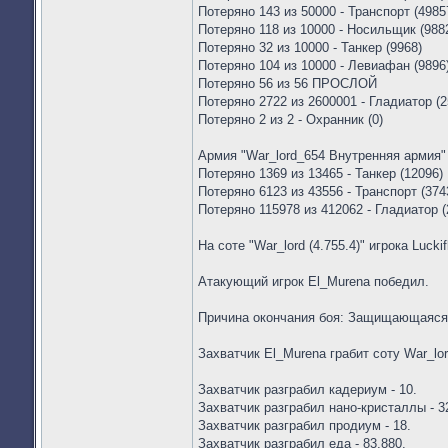
Потеряно 143 из 50000 - Транспорт (4985
Потеряно 118 из 10000 - Носильщик (988
Потеряно 32 из 10000 - Танкер (9968)
Потеряно 104 из 10000 - Левиафан (9896
Потеряно 56 из 56 ПРОСЛОЙ
Потеряно 2722 из 2600001 - Гладиатор (
Потеряно 2 из 2 - Охранник (0)
Армия "War_lord_654 Внутренняя армия" 
Потеряно 1369 из 13465 - Танкер (12096)
Потеряно 6123 из 43556 - Транспорт (374
Потеряно 115978 из 412062 - Гладиатор (
На соте "War_lord (4.755.4)" игрока Lucki
Атакующий игрок El_Murena победил.
Причина окончания боя: Защищающаяся
Захватчик El_Murena грабит соту War_lor
Захватчик разграбил кадериум - 10.
Захватчик разграбил нано-кристаллы - 3
Захватчик разграбил продиум - 18.
Захватчик разграбил еда - 83,880.