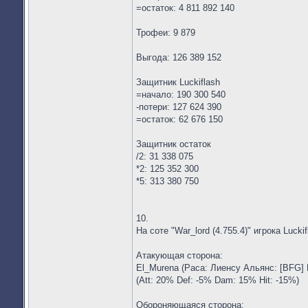
=остаток: 4 811 892 140
Трофеи: 9 879
Выгода: 126 389 152
Защитник Luckiflash
=начало: 190 300 540
-потери: 127 624 390
=остаток: 62 676 150
Защитник остаток
/2: 31 338 075
*2: 125 352 300
*5: 313 380 750
10.
На соте "War_lord (4.755.4)" игрока Lucki
Атакующая сторона:
El_Murena (Раса: Лиенсу Альянс: [BFG] 
(Att: 20% Def: -5% Dam: 15% Hit: -15%)
Обороняющаяся сторона: