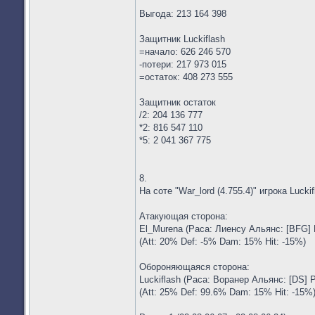
Выгода: 213 164 398
Защитник Luckiflash
=начало: 626 246 570
-потери: 217 973 015
=остаток: 408 273 555
Защитник остаток
/2: 204 136 777
*2: 816 547 110
*5: 2 041 367 775
8.
На соте "War_lord (4.755.4)" игрока Lucki
Атакующая сторона:
El_Murena (Раса: Лиенсу Альянс: [BFG] 
(Att: 20% Def: -5% Dam: 15% Hit: -15%)
Обороняющаяся сторона:
Luckiflash (Раса: Воранер Альянс: [DS] 
(Att: 25% Def: 99.6% Dam: 15% Hit: -15%