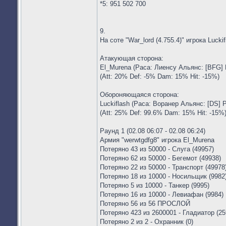
*5: 951 502 700
9.
На соте "War_lord (4.755.4)" игрока Lucki
Атакующая сторона:
El_Murena (Раса: Лиенсу Альянс: [BFG] 
(Att: 20% Def: -5% Dam: 15% Hit: -15%)
Обороняющаяся сторона:
Luckiflash (Раса: Воранер Альянс: [DS] 
(Att: 25% Def: 99.6% Dam: 15% Hit: -15%
Раунд 1 (02.08 06:07 - 02.08 06:24)
Армия "werwtgdfg8" игрока El_Murena
Потеряно 43 из 50000 - Слуга (49957)
Потеряно 62 из 50000 - Бегемот (49938)
Потеряно 22 из 50000 - Транспорт (49978
Потеряно 18 из 10000 - Носильщик (9982
Потеряно 5 из 10000 - Танкер (9995)
Потеряно 16 из 10000 - Левиафан (9984)
Потеряно 56 из 56 ПРОСЛОЙ
Потеряно 423 из 2600001 - Гладиатор (25
Потеряно 2 из 2 - Охранник (0)