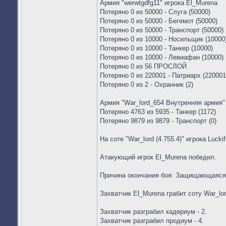
Армия "werwtgdfg11" игрока El_Murena
Потеряно 0 из 50000 - Слуга (50000)
Потеряно 0 из 50000 - Бегемот (50000)
Потеряно 0 из 50000 - Транспорт (50000)
Потеряно 0 из 10000 - Носильщик (10000
Потеряно 0 из 10000 - Танкер (10000)
Потеряно 0 из 10000 - Левиафан (10000)
Потеряно 0 из 56 ПРОСЛОЙ
Потеряно 0 из 220001 - Патриарх (220001
Потеряно 0 из 2 - Охранник (2)
Армия "War_lord_654 Внутренняя армия" 
Потеряно 4763 из 5935 - Танкер (1172)
Потеряно 9879 из 9879 - Транспорт (0)
На соте "War_lord (4.755.4)" игрока Lucki
Атакующий игрок El_Murena победил.
Причина окончания боя: Защищающаяся
Захватчик El_Murena грабит соту War_lor
Захватчик разграбил кадериум - 2.
Захватчик разграбил продиум - 4.