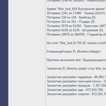
Потеряно 1256 из 3000001 - Инфильтрато
Армия "War_lord_654 Внутренняя армия" 
Потеряно 1341 из 17488 - Танкер (16147)
Потеряно 134 из 134 - Крейсер (0)
Потеряно 161 из 161 - Рыцарь (0)
Потеряно 2579 из 51293 - Транспорт (487
Потеряно 6135 из 6135 - Штурмовик (0)
Потеряно 18879 из 468700 - Гладиатор (4
На соте "War_lord (4.755.4)" игрока Lucki
Атакующий игрок El_Murena победил.
Причина окончания боя: Защищающаяся
Захватчик El_Murena грабит соту War_lor
Захватчик разграбил кадериум - 86,983,7
Захватчик разграбил нано-кристаллы - 2
Захватчик разграбил продиум - 1,357,556
Захватчик разграбил еда - 872,502,799.
Захватчик разграбил энергия - 872,502,7