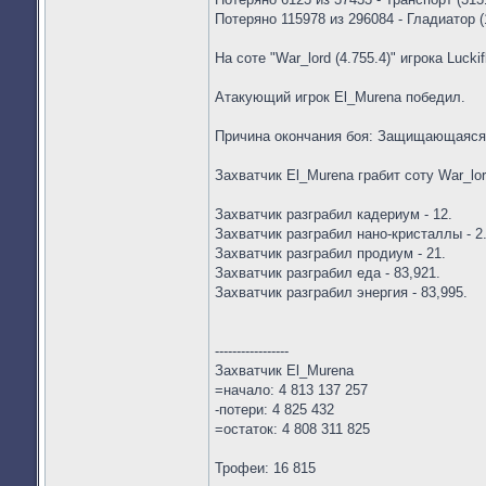
Потеряно 115978 из 296084 - Гладиатор (
На соте "War_lord (4.755.4)" игрока Lucki
Атакующий игрок El_Murena победил.
Причина окончания боя: Защищающаяся
Захватчик El_Murena грабит соту War_lor
Захватчик разграбил кадериум - 12.
Захватчик разграбил нано-кристаллы - 2
Захватчик разграбил продиум - 21.
Захватчик разграбил еда - 83,921.
Захватчик разграбил энергия - 83,995.
-----------------
Захватчик El_Murena
=начало: 4 813 137 257
-потери: 4 825 432
=остаток: 4 808 311 825
Трофеи: 16 815