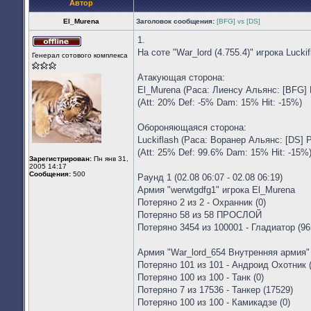
Автор
El_Murena
Заголовок сообщения:
[BFG] vs [DS]
1.
Не
На соте "War_lord (4.755.4)" игрока Lucki
Генерал сотового комплекса
в
сети
Атакующая сторона:
El_Murena (Раса: Лиенсу Альянс: [BFG] 
(Att: 20% Def: -5% Dam: 15% Hit: -15%)
Обороняющаяся сторона:
Luckiflash (Раса: Воранер Альянс: [DS] 
(Att: 25% Def: 99.6% Dam: 15% Hit: -15%
Зарегистрирован:
Пн янв 31,
2005 14:17
Сообщения:
500
Раунд 1 (02.08 06:07 - 02.08 06:19)
Армия "werwtgdfg1" игрока El_Murena
Потеряно 2 из 2 - Охранник (0)
Потеряно 58 из 58 ПРОСЛОЙ
Потеряно 3454 из 100001 - Гладиатор (96
Армия "War_lord_654 Внутренняя армия" 
Потеряно 101 из 101 - Андроид Охотник (
Потеряно 100 из 100 - Танк (0)
Потеряно 7 из 17536 - Танкер (17529)
Потеряно 100 из 100 - Камикадзе (0)