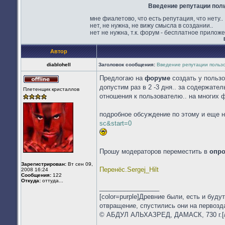
Введение репутации поль
мне фиалетово, что есть репутация, что нету..
нет, не нужна, не вижу смысла в создании..
нет не нужна, т.к. форум - бесплатное приложе
Автор
diablohell
Заголовок сообщения:
Введение репутации пользо
Предлогаю на
форуме
создать у пользо
Не
допустим раз в 2 -3 дня.. за содержате
Плетенщик кристаллов
в
отношения к пользователю.. на многих ф
сети
подробное обсуждение по этому и еще 
sc&start=0
Прошу модераторов переместить в
опр
Зарегистрирован:
Вт сен 09,
Перенёс.Sergej_Hilt
2008 16:24
Сообщения:
122
Откуда:
оттуда...
_________________
[color=purple]Древние были, есть и бу
отвращение, спустились они на первозд
© АБДУЛ АЛЬХАЗРЕД, ДАМАСК, 730 г.[/c