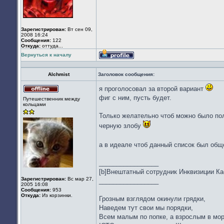
Зарегистрирован:
Вт сен 09,
2008 16:24
Сообщения:
122
Откуда:
оттуда...
Вернуться к началу
Профиль
Alchmist
Заголовок сообщения:
я проголосовал за второй вариант
Не
фиг с ним, пусть будет.
Путешественник между
в
кольцами
сети
Только желательно чтоб можно было пол
черную злобу
а в идеале чтоб данный список был об
_________________
[b]Внештатный сотрудник Инквизиции К
Зарегистрирован:
Вс мар 27,
_________________
2005 16:08
Сообщения:
953
Откуда:
Из корзинки.
Грозным взглядом окинули грядки,
Наведем тут свои мы порядки,
Всем малым по попке, а взрослым в мор