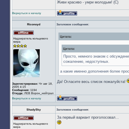
Живи красиво - умри молодым! (С)
Вернуться к началу
Профиль
Riconoyd
Заголовок сообщения:
Цитата:
Не
Надзиратель кольцевого
в
мира
сети
Цитата:
Просто, немного знаком с обсуждени
сожалению, недоступных.
а какие именно дополнения более про
Да! Огласите весь список пожалуйста!
Зарегистрирован:
Чт авг 18,
2005 4:15
Сообщения:
1194
Откуда:
ЛЕВ Ворон_нейтрал
Вернуться к началу
Профиль
ShadySky
Заголовок сообщения:
За первый вариант проголосовал...
Не
Надзиратель кольцевого
в
мира
сети