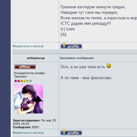
Грозным взглядом окинули грядки,
Наведем тут свои мы порядки,
Всем малым по попке, а взрослым в мор
!СТС дадим имя рекорду!!!
(с) Lees
[/b]
Вернуться к началу
Профиль
arhiepiscop
Заголовок сообщения:
Ося, а он уже типа есть
Не
Координатор альфы.
в
Турниры
А по теме - мне фиолетово
сети
Зарегистрирован:
Пн апр 25,
2005 18:22
Сообщения:
8597
Вернуться к началу