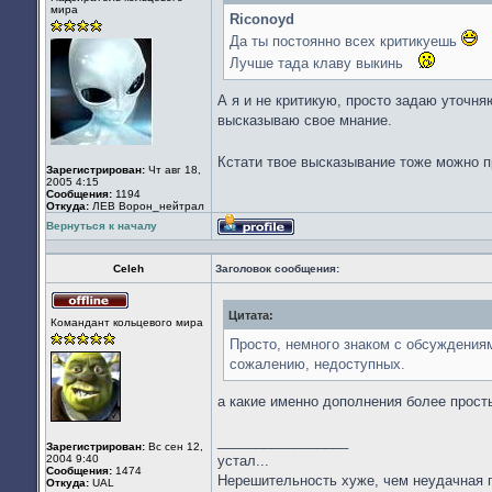
в
мира
сети
Riconoyd
Да ты постоянно всех критикуешь
Лучше тада клаву выкинь
А я и не критикую, просто задаю уточня
высказываю свое мнание.
Кстати твое высказывание тоже можно п
Зарегистрирован:
Чт авг 18,
2005 4:15
Сообщения:
1194
Откуда:
ЛЕВ Ворон_нейтрал
Вернуться к началу
Профиль
Celeh
Заголовок сообщения:
Цитата:
Не
Командант кольцевого мира
в
сети
Просто, немного знаком с обсуждениям
сожалению, недоступных.
а какие именно дополнения более прост
_________________
Зарегистрирован:
Вс сен 12,
2004 9:40
устал...
Сообщения:
1474
Нерешительность хуже, чем неудачная по
Откуда:
UAL