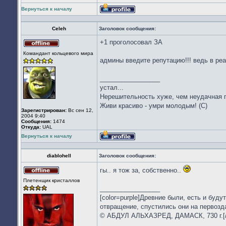
Вернуться к началу
Профиль
Celeh
Заголовок сообщения:
+1 проголосовал ЗА
Не
Командант кольцевого мира
в
админы введите репутацию!!! ведь в ре
сети
_________________
устал...
Нерешительность хуже, чем неудачная по
Живи красиво - умри молодым! (С)
Зарегистрирован:
Вс сен 12,
2004 9:40
Сообщения:
1474
Откуда:
UAL
Вернуться к началу
Профиль
diablohell
Заголовок сообщения:
гы.. я тож за, собственно..
Не
Плетенщик кристаллов
в
_________________
сети
[color=purple]Древние были, есть и бу
отвращение, спустились они на первозд
© АБДУЛ АЛЬХАЗРЕД, ДАМАСК, 730 г.[/c