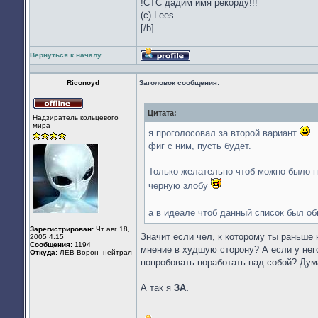
!СТС дадим имя рекорду!!!
(с) Lees
[/b]
Вернуться к началу
Профиль
Riconoyd
Заголовок сообщения:
Цитата:
Не
Надзиратель кольцевого
в
мира
сети
я проголосовал за второй вариант
фиг с ним, пусть будет.
Только желательно чтоб можно было по
черную злобу
а в идеале чтоб данный список был 
Зарегистрирован:
Чт авг 18,
Значит если чел, к которому ты раньше
2005 4:15
Сообщения:
1194
мнение в худшую сторону? А если у нег
Откуда:
ЛЕВ Ворон_нейтрал
попробовать поработать над собой? Дум
А так я
ЗА.