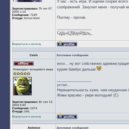
У нас - есть игра. И оценки скорее всег
соображений. Занулил меня - получай м
Зарегистрирован:
Пт окт 07,
2005 1:14
Сообщения:
7245
Поэтму - против.
Откуда:
bonus level
_________________
С̡̗̩̝͖̟̦͉е̢͏̦̙̳̲̰͚̭̹͞р̢̥̮̞̲̼ы͈й̨̝͚̻̱̖͟͝ ̳͚̕̕͠Х̷͔̦̦̗̞̬͞р̨҉͈͈а͘͏̳̠͙͢н̵͍͘͡и̣̝͙͞ͅт҉̛̮̙̪͖̠̙͈͕̭е̢̩̫̰л͈̥͔̹̩ͅь͓̤͇̫͎̲̤̙͜
Вернуться к началу
Профиль
Celeh
Заголовок сообщения:
еххх... ну вот собственно администраци
Не
курим бамбук дальше
Командант кольцевого мира
в
сети
_________________
устал...
Нерешительность хуже, чем неудачная по
Живи красиво - умри молодым! (С)
Зарегистрирован:
Вс сен 12,
2004 9:40
Сообщения:
1474
Откуда:
UAL
Вернуться к началу
Профиль
Alchmist
Заголовок сообщения: