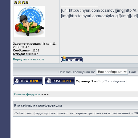
_________________
[url=http://tinyurl.com/bcsmcv][img]http://ti
[img]http://tinyurl.com/ae4plz/.gif[/img][/url]
Зарегистрирован:
Чт сен 11,
2008 11:47
Сообщения:
1101
Откуда:
я знаю?
Вернуться к началу
Профиль
Показать сообщения за:
Поле 
Страница
1
из
5
[ 62 сообщения ]
Начать новую тему
Ответить на тему
Список форумов
»
»
»
Кто сейчас на конференции
Сейчас этот форум просматривают: нет зарегистрированных пользователей и 29