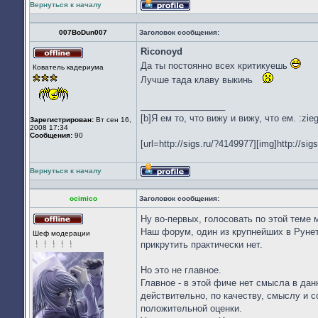
Вернуться к началу
Профиль
007BoDun007
Заголовок сообщения:
Riconoyd
Не
Да ты постоянно всех критикуешь
Кователь кадериума
в
сети
Лучше тада клаву выкинь
_________________
[b]Я ем то, что вижу и вижу, что ем. :ziege
Зарегистрирован:
Вт сен 16,
2008 17:34
Сообщения:
90
[url=http://sigs.ru/?4149977][img]http://sigs
Вернуться к началу
Профиль
ocimico
Заголовок сообщения:
Ну во-первых, голосовать по этой теме
Не
Наш форум, один из крупнейших в Рунете
Шеф модерации
в
прикрутить практически нет.
сети
Но это не главное.
Главное - в этой фиче нет смысла в да
действительно, по качеству, смыслу и с
положительной оценки.