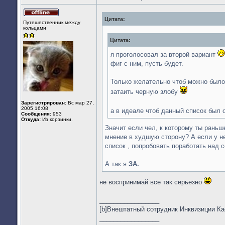
Цитата:
Не
Путешественник между
в
кольцами
сети
Цитата:
я проголосовал за второй вариант
фиг с ним, пусть будет.
Только желательно чтоб можно было 
затаить черную злобу
Зарегистрирован:
Вс мар 27,
2005 16:08
а в идеале чтоб данный список был
Сообщения:
953
Откуда:
Из корзинки.
Значит если чел, к которому ты раньш
мнение в худшую сторону? А если у н
список , попробовать поработать над 
А так я
ЗА.
не воспринимай все так серьезно
_________________
[b]Внештатный сотрудник Инквизиции К
_________________