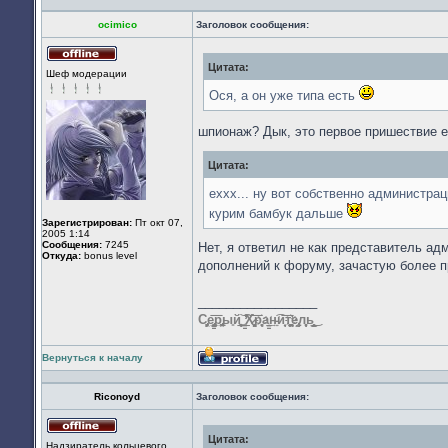
Профиль
ocimico
Заголовок сообщения:
Цитата:
Не
Шеф модерации
в
сети
Ося, а он уже типа есть
шпионаж? Дык, это первое пришествие 
Цитата:
еххх... ну вот собственно администра
курим бамбук дальше
Зарегистрирован:
Пт окт 07,
2005 1:14
Сообщения:
7245
Нет, я ответил не как представитель ад
Откуда:
bonus level
дополнений к форуму, зачастую более п
_________________
С̡̗̩̝͖̟̦͉е̢͏̦̙̳̲̰͚̭̹͞р̢̥̮̞̲̼ы͈й̨̝͚̻̱̖͟͝ ̳͚̕̕͠Х̷͔̦̦̗̞̬͞р̨҉͈͈а͘͏̳̠͙͢н̵͍͘͡и̣̝͙͞ͅт҉̛̮̙̪͖̠̙͈͕̭е̢̩̫̰л͈̥͔̹̩ͅь͓̤͇̫͎̲̤̙͜
Вернуться к началу
Профиль
Riconoyd
Заголовок сообщения:
Цитата:
Не
Надзиратель кольцевого