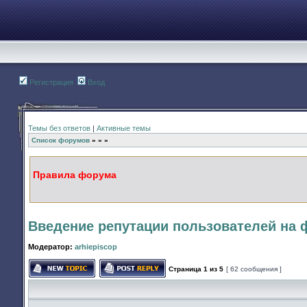
Регистрация
Вход
Темы без ответов
|
Активные темы
Список форумов
»
»
»
Правила форума
Введение репутации пользователей на ф
Модератор:
arhiepiscop
Страница
1
из
5
[ 62 сообщения ]
Начать новую тему
Ответить на тему