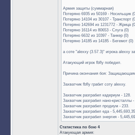
Армия защиты (суммарная)
Потеряно 6935 из 50169 - Носильщик (0
Потеряно 14104 из 30107 - Транспорт (0
Потеряно 142694 из 1231772 - Жрица (0
Потеряно 16114 из 80653 - Слуга (0)
Потеряно 6632 из 10397 - Танкер (0)
Потеряно 14185 из 14185 - Бегемот (0)
а соте "alexxy (3.57.3)" игрока alexxy з
Атакующий игрок fbfly победил.
Причина окончания боя: Защищающаяс
Захватчик fbfly грабит соту alexxy.
Захватчик разграбил кадериум - 128.
Захватчик разграбил нано-кристаллы - 
Захватчик разграбил продиум - 233.
Захватчик разграбил еда - 5,445,693,35
Захватчик разграбил энергия - 5,445,69
Статистика по бою 4
Атакующая армия: