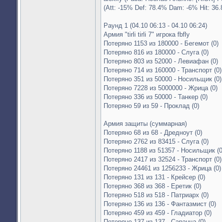
(Att: -15% Def: 78.4% Dam: -6% Hit: 36
Раунд 1 (04.10 06:13 - 04.10 06:24)
Армия "tirli tirli 7" игрока fbfly
Потеряно 1153 из 180000 - Бегемот (0)
Потеряно 816 из 180000 - Слуга (0)
Потеряно 803 из 52000 - Левиафан (0)
Потеряно 714 из 160000 - Транспорт (0)
Потеряно 351 из 50000 - Носильщик (0)
Потеряно 7228 из 5000000 - Жрица (0)
Потеряно 336 из 50000 - Танкер (0)
Потеряно 59 из 59 - Проклад (0)
Армия защиты (суммарная)
Потеряно 68 из 68 - Дредноут (0)
Потеряно 2762 из 83415 - Слуга (0)
Потеряно 1188 из 51357 - Носильщик (0
Потеряно 2417 из 32524 - Транспорт (0)
Потеряно 24461 из 1256233 - Жрица (0)
Потеряно 131 из 131 - Крейсер (0)
Потеряно 368 из 368 - Еретик (0)
Потеряно 518 из 518 - Патриарх (0)
Потеряно 136 из 136 - Фантазмист (0)
Потеряно 459 из 459 - Гладиатор (0)
Потеряно 137 из 137 - Саранча (0)