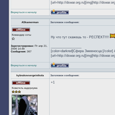
[url=http://dswar.org.ru][img]http://dswar.org
Вернуться к началу
Профиль
ASkamerman
Заголовок сообщения:
Не
Командир соты
в
Ну что тут скажешь то - РЕСПЕКТ!!!!
сети
Зарегистрирован:
Пт апр 21,
_________________
2006 14:48
[color=darkred]Сфера Змееносца:[/color]
Сообщения:
367
[url=http://dswar.org.ru][img]http://dswar.
Вернуться к началу
Профиль
kybrakovsergeinikola
Заголовок сообщения:
+1
Не
Кователь кадериума
в
сети