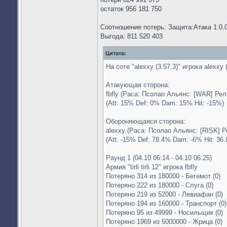
остаток 956 181 750
Соотношение потерь: Защита:Атака 1:0.
Выгода: 811 520 403
Цитата:
На соте "alexxy (3.57.3)" игрока alexxy
Атакующая сторона:
fbfly (Раса: Псолао Альянс: [WAR] Ре
(Att: 15% Def: 0% Dam: 15% Hit: -15%)
Обороняющаяся сторона:
alexxy (Раса: Псолао Альянс: [RISK] Р
(Att: -15% Def: 78.4% Dam: -6% Hit: 36
Раунд 1 (04.10 06:14 - 04.10 06:25)
Армия "tirli tirli 12" игрока fbfly
Потеряно 314 из 180000 - Бегемот (0)
Потеряно 222 из 180000 - Слуга (0)
Потеряно 219 из 52000 - Левиафан (0)
Потеряно 194 из 160000 - Транспорт (0)
Потеряно 95 из 49999 - Носильщик (0)
Потеряно 1969 из 5000000 - Жрица (0)