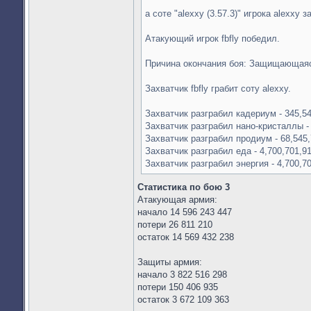
а соте "alexxy (3.57.3)" игрока alexxy з
Атакующий игрок fbfly победил.
Причина окончания боя: Защищающаяс
Захватчик fbfly грабит соту alexxy.
Захватчик разграбил кадериум - 345,54
Захватчик разграбил нано-кристаллы - 
Захватчик разграбил продиум - 68,545,
Захватчик разграбил еда - 4,700,701,91
Захватчик разграбил энергия - 4,700,70
Статистика по бою 3
Атакующая армия:
начало 14 596 243 447
потери 26 811 210
остаток 14 569 432 238
Защиты армия:
начало 3 822 516 298
потери 150 406 935
остаток 3 672 109 363