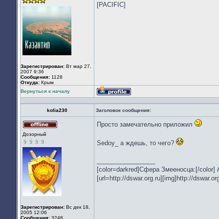
[PACIFIC]
Зарегистрирован:
Вт мар 27,
2007 9:36
Сообщения:
1128
Откуда:
Крым
Вернуться к началу
Профиль
kolia230
Заголовок сообщения:
Просто замечательно приложил
Не
Дозорный
в
сети
Sedoy_ а ждешь, то чего?
_________________
[color=darkred]Сфера Змееносца:[/color]
[url=http://dswar.org.ru][img]http://dswar.or
Зарегистрирован:
Вс дек 18,
2005 12:06
Сообщения:
3248