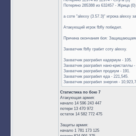
Потеряно 285388 из 632457 - Жрица (0)
а соте "alexxy (3.57.3)" игрока alexxy з
Атакующий игрок fbfly победил.
Причина окончания боя: Защищающаяс
Захватчик fbfly грабит соту alexxy.
Захватчик разграбил кадериум - 105.
Захватчик разграбил нано-кристаллы - 
Захватчик разграбил продиум - 191.
Захватчик разграбил еда - 221,545.
Захватчик разграбил энергия - 10,923,7
Статистика по бою 7
Атакующая армия:
начало 14 596 243 447
потери 13 470 972
остаток 14 582 772 475
Защиты армия:
начало 1 781 173 125
потери 824 991 375