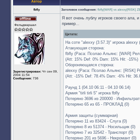
Автор
fbfly
Заголовок сообщения:
fbfly[WAR] vs alexxy[RISK] 
Я вот очень лублу игроков своего ала, 
Не
пример...
Фельдмаршал
в
сети
Цитата:
На соте "alexxy (3.57.3)" игрока alexxy
Атакующая сторона:
fbfly (Раса: Псолао Альянс: [WAR] Ре
(Att: 15% Def: 0% Dam: 15% Hit: -15%)
Обороняющаяся сторона:
alexxy (Раса: Псолао Альянс: [RISK] Р
Зарегистрирован:
Чт сен 09,
2004 11:54
(Att: -15% Def: 78.4% Dam: -6% Hit: 36
Сообщения:
736
Раунд 1 (04.10 06:11 - 04.10 06:14)
Армия "tirli tirli 5" игрока fbfly
Потеряно 3696 из 200000 - Инфильтрато
Потеряно 65 из 65 - ПРОКЛАД (0)
Армия защиты (суммарная)
Потеряно 11 из 83424 - Слуга (0)
Потеряно 8 из 51374 - Носильщик (0)
Потеряно 7 из 32542 - Транспорт (0)
Потеряно 201 из 5696 - Некромант (0)