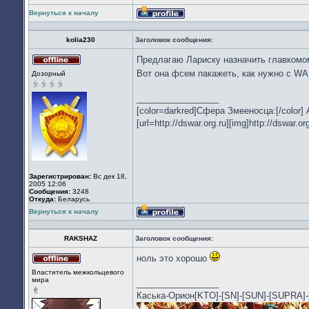
Вернуться к началу
Профиль
kolia230
Заголовок сообщения:
Предлагаю Лариску назначить главкомо
Не
Вот она фсем пакажеть, как нужно с W
Дозорный
в
сети
_________________
[color=darkred]Сфера Змееносца:[/color]
[url=http://dswar.org.ru][img]http://dswar.or
Зарегистрирован:
Вс дек 18,
2005 12:06
Сообщения:
3248
Откуда:
Беларусь
Вернуться к началу
Профиль
RAKSHAZ
Заголовок сообщения:
ноль это хорошо
Не
Властитель межкольцевого
в
мира
_________________
сети
Каська-Орион[KTO]-[SN]-[SUN]-[SUPR