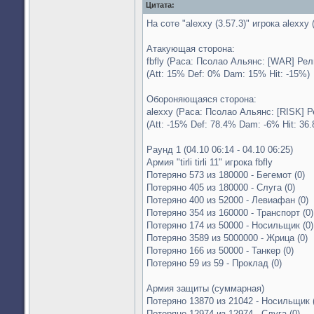
Цитата:
На соте "alexxy (3.57.3)" игрока alexxy
Атакующая сторона:
fbfly (Раса: Псолао Альянс: [WAR] Ре
(Att: 15% Def: 0% Dam: 15% Hit: -15%)
Обороняющаяся сторона:
alexxy (Раса: Псолао Альянс: [RISK] Р
(Att: -15% Def: 78.4% Dam: -6% Hit: 36
Раунд 1 (04.10 06:14 - 04.10 06:25)
Армия "tirli tirli 11" игрока fbfly
Потеряно 573 из 180000 - Бегемот (0)
Потеряно 405 из 180000 - Слуга (0)
Потеряно 400 из 52000 - Левиафан (0)
Потеряно 354 из 160000 - Транспорт (0)
Потеряно 174 из 50000 - Носильщик (0)
Потеряно 3589 из 5000000 - Жрица (0)
Потеряно 166 из 50000 - Танкер (0)
Потеряно 59 из 59 - Проклад (0)
Армия защиты (суммарная)
Потеряно 13870 из 21042 - Носильщик 
Потеряно 12974 из 12974 - Слуга (0)