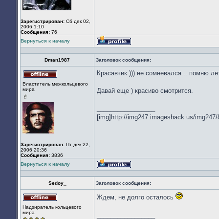
Зарегистрирован:
Сб дек 02,
2006 1:10
Сообщения:
76
Вернуться к началу
Профиль
Dman1987
Заголовок сообщения:
Красавчик ))) не сомневался... помню л
Не
Властитель межкольцевого
в
мира
Давай еще ) красиво смотрится.
сети
_________________
[img]http://img247.imageshack.us/img247/
Зарегистрирован:
Пт дек 22,
2006 20:36
Сообщения:
3836
Вернуться к началу
Профиль
Sedoy_
Заголовок сообщения:
Ждем, не долго осталось
Не
Надзиратель кольцевого
в
мира
_________________
сети