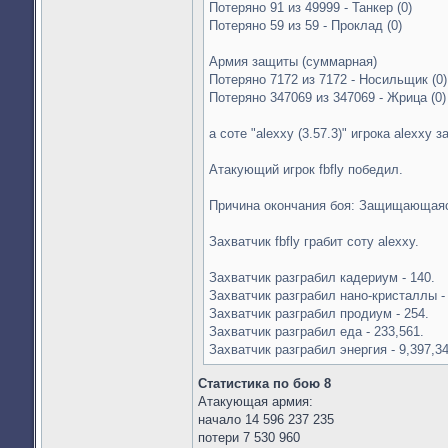
Потеряно 91 из 49999 - Танкер (0)
Потеряно 59 из 59 - Проклад (0)
Армия защиты (суммарная)
Потеряно 7172 из 7172 - Носильщик (0)
Потеряно 347069 из 347069 - Жрица (0)
а соте "alexxy (3.57.3)" игрока alexxy з
Атакующий игрок fbfly победил.
Причина окончания боя: Защищающаяс
Захватчик fbfly грабит соту alexxy.
Захватчик разграбил кадериум - 140.
Захватчик разграбил нано-кристаллы - 
Захватчик разграбил продиум - 254.
Захватчик разграбил еда - 233,561.
Захватчик разграбил энергия - 9,397,34
Статистика по бою 8
Атакующая армия:
начало 14 596 237 235
потери 7 530 960