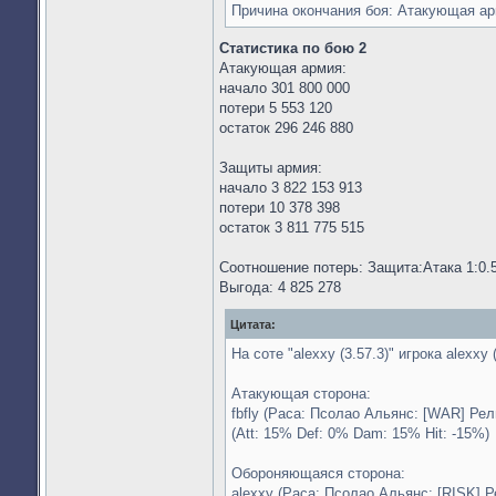
Причина окончания боя: Атакующая а
Статистика по бою 2
Атакующая армия:
начало 301 800 000
потери 5 553 120
остаток 296 246 880
Защиты армия:
начало 3 822 153 913
потери 10 378 398
остаток 3 811 775 515
Соотношение потерь: Защита:Атака 1:0.5
Выгода: 4 825 278
Цитата:
На соте "alexxy (3.57.3)" игрока alexxy
Атакующая сторона:
fbfly (Раса: Псолао Альянс: [WAR] Ре
(Att: 15% Def: 0% Dam: 15% Hit: -15%)
Обороняющаяся сторона:
alexxy (Раса: Псолао Альянс: [RISK] Р