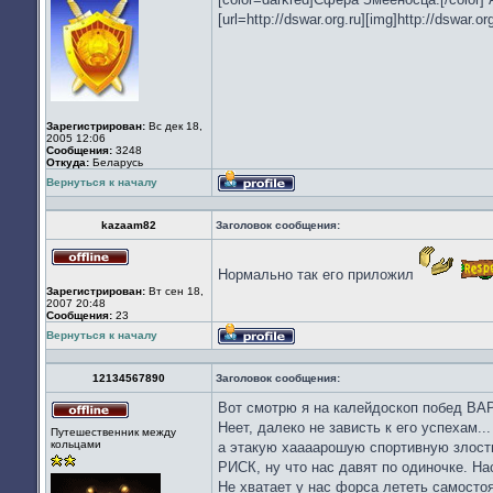
[url=http://dswar.org.ru][img]http://dswar.or
Зарегистрирован:
Вс дек 18,
2005 12:06
Сообщения:
3248
Откуда:
Беларусь
Вернуться к началу
Профиль
kazaam82
Заголовок сообщения:
Не
Нормально так его приложил
в
Зарегистрирован:
Вт сен 18,
сети
2007 20:48
Сообщения:
23
Вернуться к началу
Профиль
12134567890
Заголовок сообщения:
Вот смотрю я на калейдоскоп побед ВАР
Не
Неет, далеко не зависть к его успехам...
Путешественник между
в
кольцами
а этакую хаааарошую спортивную злость
сети
РИСК, ну что нас давят по одиночке. На
Не хватает у нас форса лететь самостоя