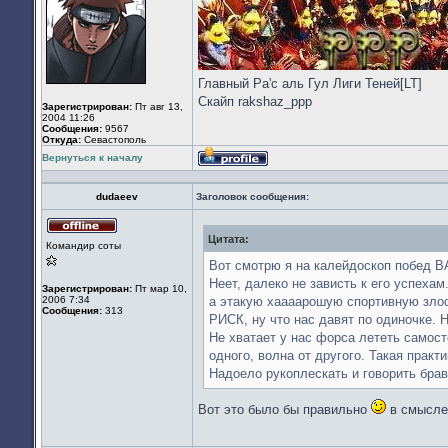
Главный Ра'с аль Гул Лиги Теней[LT]
Скайп rakshaz_ppp
Зарегистрирован:
Пт авг 13,
2004 11:26
Сообщения:
9567
Откуда:
Севастополь
Вернуться к началу
Профиль
dudaeev
Заголовок сообщения:
Цитата:
Не
Командир соты
в
сети
Вот смотрю я на калейдоскоп побед ВА
Неет, далеко не зависть к его успехам.
Зарегистрирован:
Пт мар 10,
2006 7:34
а этакую хаааарошую спортивную злос
Сообщения:
313
РИСК, ну что нас давят по одиночке. 
Не хватает у нас форса лететь самост
одного, волна от другого. Такая практ
Надоело рукоплескать и говорить бра
Вот это было бы правильно
в смысле 