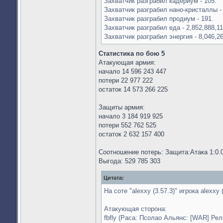
Захватчик разграбил кадериум - 105.
Захватчик разграбил нано-кристаллы - 
Захватчик разграбил продиум - 191.
Захватчик разграбил еда - 2,852,888,11
Захватчик разграбил энергия - 8,046,26
Статистика по бою 5
Атакующая армия:
начало 14 596 243 447
потери 22 977 222
остаток 14 573 266 225
Защиты армия:
начало 3 184 919 925
потери 552 762 525
остаток 2 632 157 400
Соотношение потерь: Защита:Атака 1:0.
Выгода: 529 785 303
Цитата:
На соте "alexxy (3.57.3)" игрока alexxy
Атакующая сторона:
fbfly (Раса: Псолао Альянс: [WAR] Ре