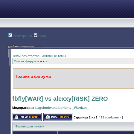
Регистрация
Вход
Темы без ответов
|
Активные темы
Список форумов
»
»
»
Правила форума
fbfly[WAR] vs alexxy[RISK] ZERO
Модераторы:
Lagshmiwara
,
Loriens
,
_Warrkan_
Страница
1
из
2
[ 23 сообщения ]
Начать новую тему
Ответить на тему
Версия для печати