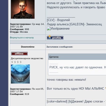
волна от другого. Такая практика на Ль
Надоело рукоплескать и говорить браво
_________________
[CLV] - Водолей
Лидер альянса [GALEON]- Змееносец
Зарегистрирован:
Ср мар 14,
2007 21:48
Сообщения:
998
Откуда:
Москва
Вернуться к началу
Профиль
Dowmntime
Заголовок сообщения:
Цитата:
Не
Дисциплинарное ведомство
в
сети
.........
РИСК, ну что нас давят по одиночке. 
.........
точно говориш вас немало!
Вот только есть одно НО! МЫ АЛЬЯНС
Зарегистрирован:
Пн ноя 05,
2007 17:54
Сообщения:
619
_________________
[color=darkred] [b]Джаник! Дарю слоган - 