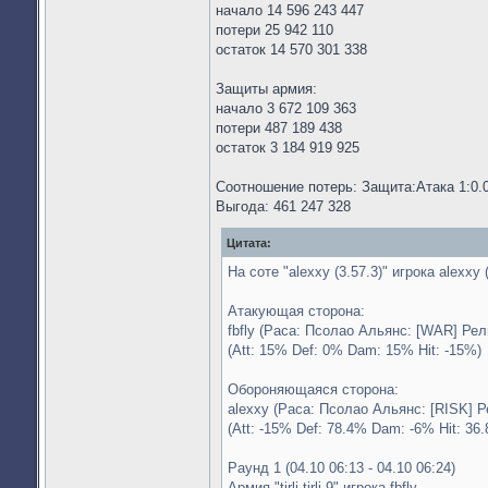
начало 14 596 243 447
потери 25 942 110
остаток 14 570 301 338
Защиты армия:
начало 3 672 109 363
потери 487 189 438
остаток 3 184 919 925
Соотношение потерь: Защита:Атака 1:0.
Выгода: 461 247 328
Цитата:
На соте "alexxy (3.57.3)" игрока alexxy
Атакующая сторона:
fbfly (Раса: Псолао Альянс: [WAR] Ре
(Att: 15% Def: 0% Dam: 15% Hit: -15%)
Обороняющаяся сторона:
alexxy (Раса: Псолао Альянс: [RISK] Р
(Att: -15% Def: 78.4% Dam: -6% Hit: 36
Раунд 1 (04.10 06:13 - 04.10 06:24)
Армия "tirli tirli 9" игрока fbfly