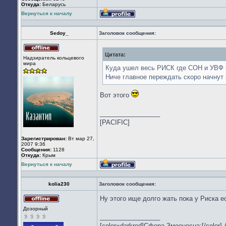
Откуда:
Беларусь
Вернуться к началу
Профиль
Sedoy_
Заголовок сообщения:
Цитата:
Не
Надзиратель кольцевого
в
мира
сети
Куда ушел весь РИСК где СОН и УВФ 
Ниче главное переждать скоро начнут 
Вот этого
_________________
[PACIFIC]
Зарегистрирован:
Вт мар 27,
2007 9:36
Сообщения:
1128
Откуда:
Крым
Вернуться к началу
Профиль
kolia230
Заголовок сообщения:
Ну этого ище долго жать пока у Риска 
Не
Дозорный
в
_________________
сети
[color=darkred]Сфера Змееносца:[/color]