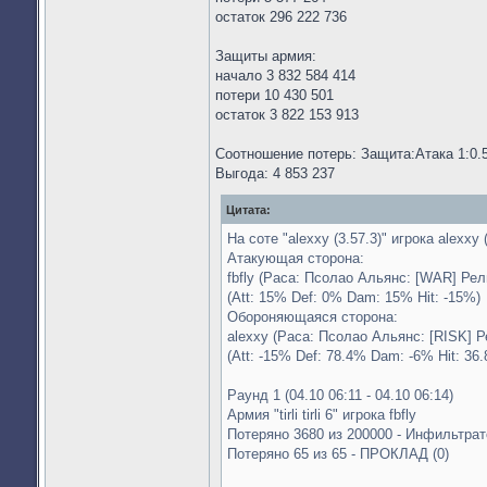
остаток 296 222 736
Защиты армия:
начало 3 832 584 414
потери 10 430 501
остаток 3 822 153 913
Соотношение потерь: Защита:Атака 1:0.5
Выгода: 4 853 237
Цитата:
На соте "alexxy (3.57.3)" игрока alexxy
Атакующая сторона:
fbfly (Раса: Псолао Альянс: [WAR] Ре
(Att: 15% Def: 0% Dam: 15% Hit: -15%)
Обороняющаяся сторона:
alexxy (Раса: Псолао Альянс: [RISK] Р
(Att: -15% Def: 78.4% Dam: -6% Hit: 36
Раунд 1 (04.10 06:11 - 04.10 06:14)
Армия "tirli tirli 6" игрока fbfly
Потеряно 3680 из 200000 - Инфильтрато
Потеряно 65 из 65 - ПРОКЛАД (0)