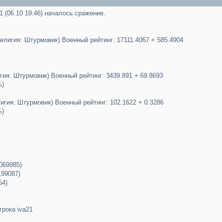
21 (06.10 19:46) началось сражение.
лигия: Штурмовик) Военный рейтинг: 17111.4067 + 585.4904
гия: Штурмовик) Военный рейтинг: 3439.891 + 69.8693
%)
лигия: Штурмовик) Военный рейтинг: 102.1622 + 0.3286
%)
069985)
199087)
54)
грока iva21