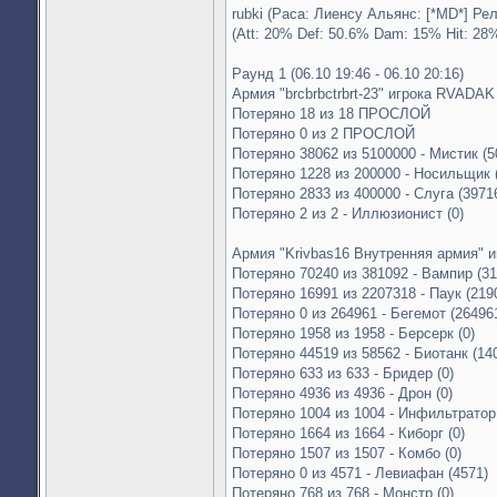
rubki (Раса: Лиенсу Альянс: [*MD*] Ре
(Att: 20% Def: 50.6% Dam: 15% Hit: 28
Раунд 1 (06.10 19:46 - 06.10 20:16)
Армия "brcbrbctrbrt-23" игрока RVADAK
Потеряно 18 из 18 ПРОСЛОЙ
Потеряно 0 из 2 ПРОСЛОЙ
Потеряно 38062 из 5100000 - Мистик (5
Потеряно 1228 из 200000 - Носильщик 
Потеряно 2833 из 400000 - Слуга (3971
Потеряно 2 из 2 - Иллюзионист (0)
Армия "Krivbas16 Внутренняя армия" и
Потеряно 70240 из 381092 - Вампир (31
Потеряно 16991 из 2207318 - Паук (219
Потеряно 0 из 264961 - Бегемот (26496
Потеряно 1958 из 1958 - Берсерк (0)
Потеряно 44519 из 58562 - Биотанк (14
Потеряно 633 из 633 - Бридер (0)
Потеряно 4936 из 4936 - Дрон (0)
Потеряно 1004 из 1004 - Инфильтратор 
Потеряно 1664 из 1664 - Киборг (0)
Потеряно 1507 из 1507 - Комбо (0)
Потеряно 0 из 4571 - Левиафан (4571)
Потеряно 768 из 768 - Монстр (0)