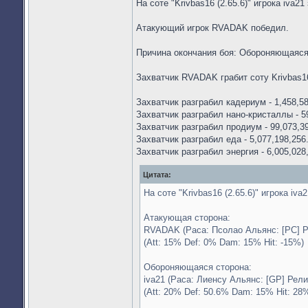
На соте "Krivbas16 (2.65.6)" игрока iva21
Атакующий игрок RVADAK победил.
Причина окончания боя: Обороняющаяс
Захватчик RVADAK грабит соту Krivbas1
Захватчик разграбил кадериум - 1,458,58
Захватчик разграбил нано-кристаллы - 5
Захватчик разграбил продиум - 99,073,3
Захватчик разграбил еда - 5,077,198,256
Захватчик разграбил энергия - 6,005,028
Цитата:
На соте "Krivbas16 (2.65.6)" игрока iva
Атакующая сторона:
RVADAK (Раса: Псолао Альянс: [PC] Ре
(Att: 15% Def: 0% Dam: 15% Hit: -15%)
Обороняющаяся сторона:
iva21 (Раса: Лиенсу Альянс: [GP] Рели
(Att: 20% Def: 50.6% Dam: 15% Hit: 28