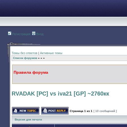
Регистрация
Вход
Темы без ответов
|
Активные темы
Список форумов
»
»
»
Правила форума
RVADAK [PC] vs iva21 [GP] ~2760кк
Страница
1
из
1
[ 10 сообщений ]
Начать новую тему
Ответить на тему
Версия для печати