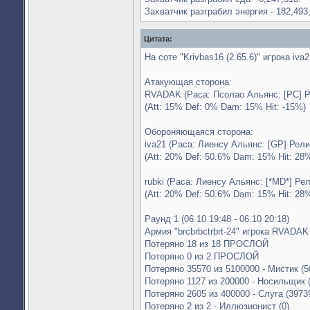
Захватчик разграбил энергия - 182,493
Цитата:
На соте "Krivbas16 (2.65.6)" игрока iva
Атакующая сторона:
RVADAK (Раса: Псолао Альянс: [PC] Ре
(Att: 15% Def: 0% Dam: 15% Hit: -15%)
Обороняющаяся сторона:
iva21 (Раса: Лиенсу Альянс: [GP] Рели
(Att: 20% Def: 50.6% Dam: 15% Hit: 28
rubki (Раса: Лиенсу Альянс: [*MD*] Ре
(Att: 20% Def: 50.6% Dam: 15% Hit: 28
Раунд 1 (06.10 19:48 - 06.10 20:18)
Армия "brcbrbctrbrt-24" игрока RVADAK
Потеряно 18 из 18 ПРОСЛОЙ
Потеряно 0 из 2 ПРОСЛОЙ
Потеряно 35570 из 5100000 - Мистик (5
Потеряно 1127 из 200000 - Носильщик 
Потеряно 2605 из 400000 - Слуга (3973
Потеряно 2 из 2 - Иллюзионист (0)