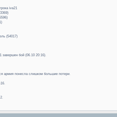
грока iva21
3369)
6596)
1)
ель (54017)
21 завершен бой (06.10 20:16).
я армия понесла слишком большие потери.
s16.
2.