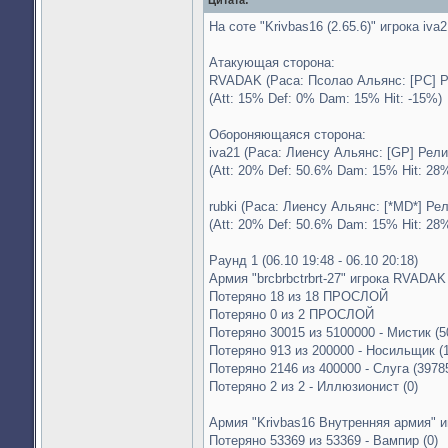
На соте "Krivbas16 (2.65.6)" игрока iva
Атакующая сторона:
RVADAK (Раса: Псолао Альянс: [PC] Ре
(Att: 15% Def: 0% Dam: 15% Hit: -15%)
Обороняющаяся сторона:
iva21 (Раса: Лиенсу Альянс: [GP] Рели
(Att: 20% Def: 50.6% Dam: 15% Hit: 28
rubki (Раса: Лиенсу Альянс: [*MD*] Ре
(Att: 20% Def: 50.6% Dam: 15% Hit: 28
Раунд 1 (06.10 19:48 - 06.10 20:18)
Армия "brcbrbctrbrt-27" игрока RVADAK
Потеряно 18 из 18 ПРОСЛОЙ
Потеряно 0 из 2 ПРОСЛОЙ
Потеряно 30015 из 5100000 - Мистик (5
Потеряно 913 из 200000 - Носильщик (
Потеряно 2146 из 400000 - Слуга (3978
Потеряно 2 из 2 - Иллюзионист (0)
Армия "Krivbas16 Внутренняя армия" и
Потеряно 53369 из 53369 - Вампир (0)