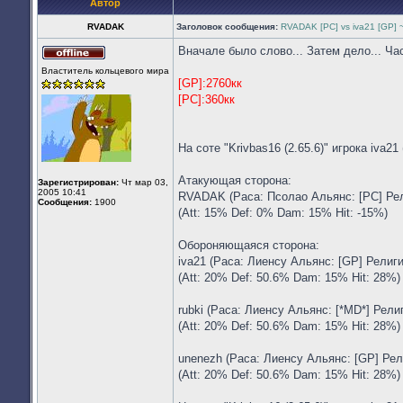
Автор
RVADAK
Заголовок сообщения:
RVADAK [PC] vs iva21 [GP] 
Вначале было слово... Затем дело... Час
Не
Властитель кольцевого мира
в
[GP]:2760кк
сети
[PC]:360кк
На соте "Krivbas16 (2.65.6)" игрока iva2
Атакующая сторона:
Зарегистрирован:
Чт мар 03,
2005 10:41
RVADAK (Раса: Псолао Альянс: [PC] Рел
Сообщения:
1900
(Att: 15% Def: 0% Dam: 15% Hit: -15%)
Обороняющаяся сторона:
iva21 (Раса: Лиенсу Альянс: [GP] Религ
(Att: 20% Def: 50.6% Dam: 15% Hit: 28%)
rubki (Раса: Лиенсу Альянс: [*MD*] Рели
(Att: 20% Def: 50.6% Dam: 15% Hit: 28%)
unenezh (Раса: Лиенсу Альянс: [GP] Рел
(Att: 20% Def: 50.6% Dam: 15% Hit: 28%)