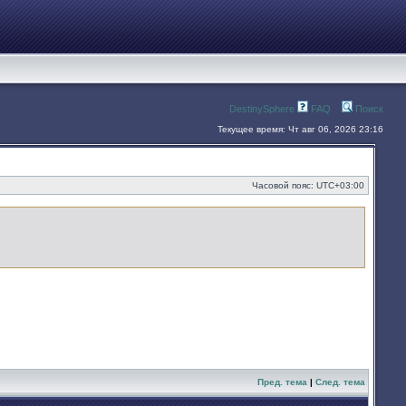
DestinySphere
FAQ
Поиск
Текущее время: Чт авг 06, 2026 23:16
Часовой пояс:
UTC+03:00
Пред. тема
|
След. тема