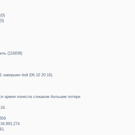
(0)
(0)
ель (116838)
21 завершен бой (06.10 20:16).
я армия понесла слишком большие потери.
s16.
859.
34,893,274.
61.