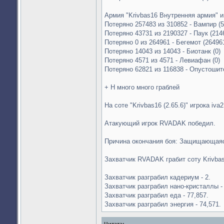
Армия "Krivbas16 Внутренняя армия" и
Потеряно 257483 из 310852 - Вампир (5
Потеряно 43731 из 2190327 - Паук (214
Потеряно 0 из 264961 - Бегемот (26496
Потеряно 14043 из 14043 - Биотанк (0)
Потеряно 4571 из 4571 - Левиафан (0)
Потеряно 62821 из 116838 - Опустошит
+ Н много много граблей
На соте "Krivbas16 (2.65.6)" игрока iva
Атакующий игрок RVADAK победил.
Причина окончания боя: Защищающаяс
Захватчик RVADAK грабит соту Krivba
Захватчик разграбил кадериум - 2.
Захватчик разграбил нано-кристаллы - 
Захватчик разграбил еда - 77,857.
Захватчик разграбил энергия - 74,571.
Цитата: