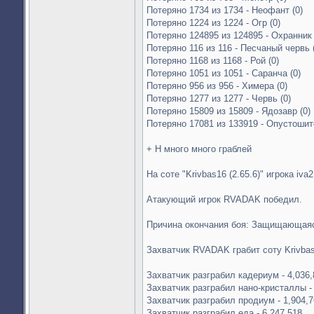
Потеряно 1734 из 1734 - Неофант (0)
Потеряно 1224 из 1224 - Огр (0)
Потеряно 124895 из 124895 - Охранник 
Потеряно 116 из 116 - Песчаный червь 
Потеряно 1168 из 1168 - Рой (0)
Потеряно 1051 из 1051 - Саранча (0)
Потеряно 956 из 956 - Химера (0)
Потеряно 1277 из 1277 - Червь (0)
Потеряно 15809 из 15809 - Ядозавр (0)
Потеряно 17081 из 133919 - Опустошит
+ Н много много граблей
На соте "Krivbas16 (2.65.6)" игрока iva
Атакующий игрок RVADAK победил.
Причина окончания боя: Защищающаяс
Захватчик RVADAK грабит соту Krivba
Захватчик разграбил кадериум - 4,036,
Захватчик разграбил нано-кристаллы - 
Захватчик разграбил продиум - 1,904,7
Захватчик разграбил еда - 6,247,518.