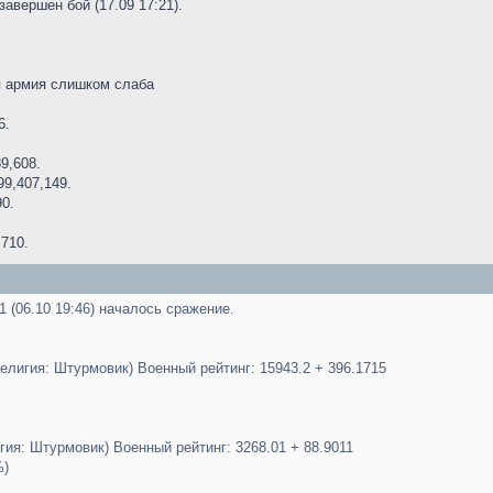
 завершен бой (17.09 17:21).
я армия слишком слаба
6.
9,608.
99,407,149.
90.
.
,710.
21 (06.10 19:46) началось сражение.
лигия: Штурмовик) Военный рейтинг: 15943.2 + 396.1715
гия: Штурмовик) Военный рейтинг: 3268.01 + 88.9011
%)