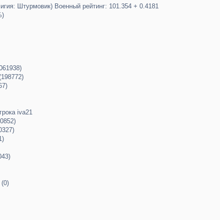
лигия: Штурмовик) Военный рейтинг: 101.354 + 0.4181
%)
061938)
(198772)
67)
грока iva21
0852)
0327)
1)
043)
(0)