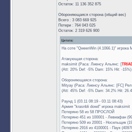
Остаток: 11 136 352 875
Обороняющаяся сторона (общий вес)
Всего : 3 083 669 925
Потери : 764 043 025
Остаток: 2 319 626 900
Цитата:
На соте "QweenWin (4.1066.1)" игрока M
Атакующая сторона:
maksimit (Раса: Лиенсу Альянс: [
TRIA
(Att: 20% Def: -5% Dam: 15% Hit: -15%)
Обороняющаяся сторона:
Mityay (Раса: Лиенсу Альянс: [FC] Рел
(Att: 45% Def: -5% Dam: 34.2% Hit: 26.
Раунд 1 (03.11 08:19 - 03.11 08:43)
Армия "krasnbli dowd" игрока maksimit
Потеряно 58 из 58 ПРОСЛОЙ
Потеряно 451 из 100001 - Левиафан (9
Потеряно 509 из 20001 - Носильщик (1
Потеряно 2916 из 4100001 - Паук (4097