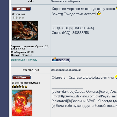
aldo
Заголовок сообщения:
Хорошее мертвое мяско однако у котов
Не
Зачот)) Триада таки летает!
Дозорный
в
сети
_________________
[GD]>[GDE]>[HALO]>[-X3-]
Связь (ICQ): 343868258
Зарегистрирован:
Ср мар 24,
2004 18:08
Сообщения:
8399
Откуда:
Черкаго
Вернуться к началу
Профиль
freeman_net
Заголовок сообщения:
Офигеть.. Сколько фффффкуснятины
Не
Инженер-продиумщик
в
_________________
сети
[color=darkred]Сфера Ориона:[/color] Ал
[img]http://www.ds-halo.com/otell/eye2_min
[color=red][b]Запомни ВРАГ - Я всегда где
[b]Если тебе нужен друг и боевой товари