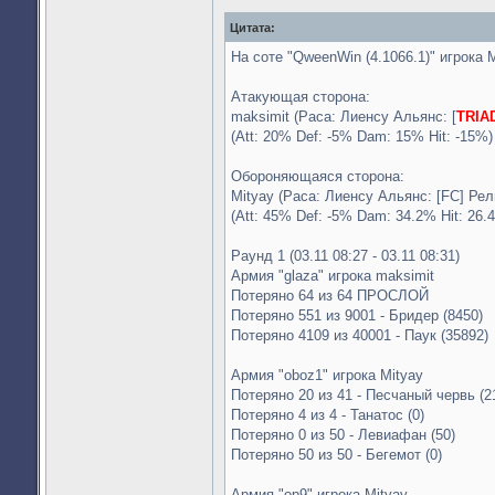
Цитата:
На соте "QweenWin (4.1066.1)" игрока M
Атакующая сторона:
maksimit (Раса: Лиенсу Альянс: [
TRIA
(Att: 20% Def: -5% Dam: 15% Hit: -15%)
Обороняющаяся сторона:
Mityay (Раса: Лиенсу Альянс: [FC] Рел
(Att: 45% Def: -5% Dam: 34.2% Hit: 26.
Раунд 1 (03.11 08:27 - 03.11 08:31)
Армия "glaza" игрока maksimit
Потеряно 64 из 64 ПРОСЛОЙ
Потеряно 551 из 9001 - Бридер (8450)
Потеряно 4109 из 40001 - Паук (35892)
Армия "oboz1" игрока Mityay
Потеряно 20 из 41 - Песчаный червь (2
Потеряно 4 из 4 - Танатос (0)
Потеряно 0 из 50 - Левиафан (50)
Потеряно 50 из 50 - Бегемот (0)
Армия "op9" игрока Mityay