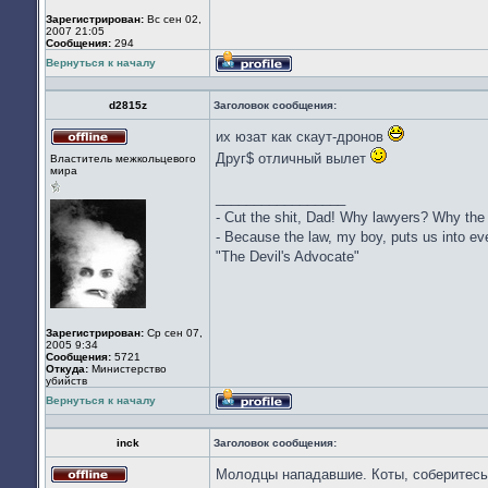
Зарегистрирован:
Вс сен 02,
2007 21:05
Сообщения:
294
Вернуться к началу
Профиль
d2815z
Заголовок сообщения:
их юзат как скаут-дронов
Не
Друг$ отличный вылет
Властитель межкольцевого
в
мира
сети
_________________
- Cut the shit, Dad! Why lawyers? Why the
- Because the law, my boy, puts us into eve
"The Devil's Advocate"
Зарегистрирован:
Ср сен 07,
2005 9:34
Сообщения:
5721
Откуда:
Министерство
убийств
Вернуться к началу
Профиль
inck
Заголовок сообщения:
Молодцы нападавшие. Коты, соберитес