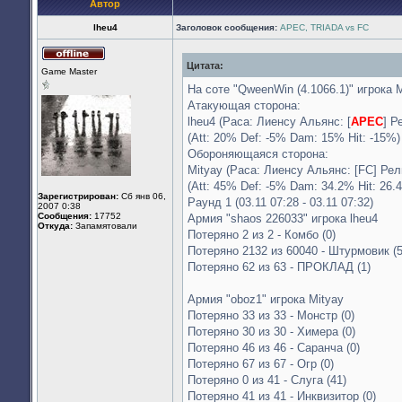
Автор
lheu4
Заголовок сообщения:
АРЕС, TRIADA vs FC
Цитата:
Не
Game Master
в
сети
На соте "QweenWin (4.1066.1)" игрока M
Атакующая сторона:
lheu4 (Раса: Лиенсу Альянс: [
APEC
] Р
(Att: 20% Def: -5% Dam: 15% Hit: -15%)
Обороняющаяся сторона:
Mityay (Раса: Лиенсу Альянс: [FC] Рел
(Att: 45% Def: -5% Dam: 34.2% Hit: 26.
Зарегистрирован:
Сб янв 06,
Раунд 1 (03.11 07:28 - 03.11 07:32)
2007 0:38
Сообщения:
17752
Армия "shaos 226033" игрока lheu4
Откуда:
Запамятовали
Потеряно 2 из 2 - Комбо (0)
Потеряно 2132 из 60040 - Штурмовик (
Потеряно 62 из 63 - ПРОКЛАД (1)
Армия "oboz1" игрока Mityay
Потеряно 33 из 33 - Монстр (0)
Потеряно 30 из 30 - Химера (0)
Потеряно 46 из 46 - Саранча (0)
Потеряно 67 из 67 - Огр (0)
Потеряно 0 из 41 - Слуга (41)
Потеряно 41 из 41 - Инквизитор (0)