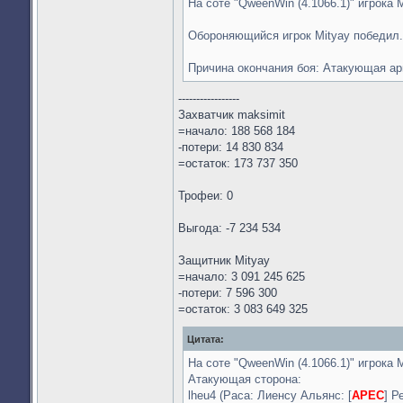
На соте "QweenWin (4.1066.1)" игрока M
Обороняющийся игрок Mityay победил.
Причина окончания боя: Атакующая а
-----------------
Захватчик maksimit
=начало: 188 568 184
-потери: 14 830 834
=остаток: 173 737 350
Трофеи: 0
Выгода: -7 234 534
Защитник Mityay
=начало: 3 091 245 625
-потери: 7 596 300
=остаток: 3 083 649 325
Цитата:
На соте "QweenWin (4.1066.1)" игрока M
Атакующая сторона:
lheu4 (Раса: Лиенсу Альянс: [
APEC
] Р