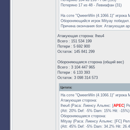
Потеряно 17 из 48 - Левиафан (31)
На соте "QweenWin (4.1066.1)" игрока M
Обороняющийся игрок Mityay победил.
Причина окончания боя: Атакующая а
Атакующая сторона: lheu4
Всего : 151 534 199
Потери : 5 692 900
Остаток: 145 841 299
Обороняющаяся сторона (общий вес)
Всего : 3 104 447 965
Потери : 6 133 393
Остаток: 3 098 314 573
Цитата:
На соте "QweenWin (4.1066.1)" игрока M
Атакующая сторона:
lheu4 (Раса: Лиенсу Альянс: [
APEC
] Р
(Att: 20% Def: -5% Dam: 15% Hit: -15%)
Обороняющаяся сторона:
Mityay (Раса: Лиенсу Альянс: [FC] Рел
(Att: 45% Def: -5% Dam: 34.2% Hit: 26.