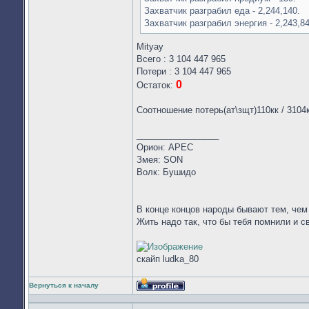
Захватчик разграбил еда - 2,244,140.
Захватчик разграбил энергия - 2,243,84
Mityay
Всего : 3 104 447 965
Потери : 3 104 447 965
0
Остаток:
Соотношение потерь(ат\зщт)110кк / 3104
_________________
Орион: АРЕС
Змея: SON
Волк: Бушидо
В конце концов народы бывают тем, чем 
Жить надо так, что бы тебя помнили и с
скайп ludka_80
Вернуться к началу
Профиль