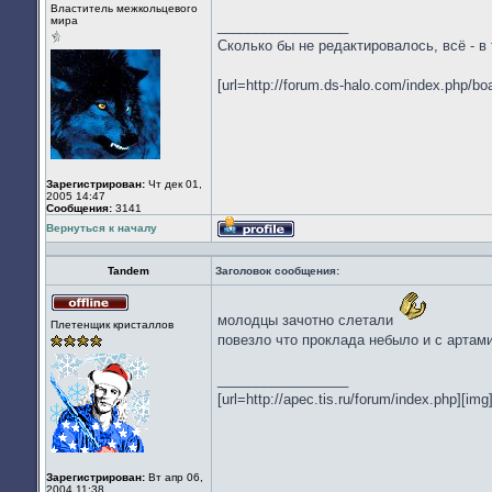
Не
Властитель межкольцевого
в
мира
_________________
сети
Сколько бы не редактировалось, всё - в
[url=http://forum.ds-halo.com/index.php/b
Зарегистрирован:
Чт дек 01,
2005 14:47
Сообщения:
3141
Вернуться к началу
Профиль
Tandem
Заголовок сообщения:
Не
молодцы зачотно слетали
Плетенщик кристаллов
в
повезло что проклада небыло и с артами
сети
_________________
[url=http://apec.tis.ru/forum/index.php][img]
Зарегистрирован:
Вт апр 06,
2004 11:38