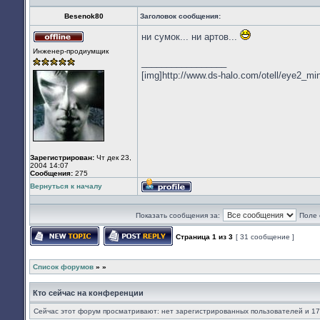
Besenok80
Заголовок сообщения:
ни сумок... ни артов...
Не
Инженер-продиумщик
в
_________________
сети
[img]http://www.ds-halo.com/otell/eye2_min
Зарегистрирован:
Чт дек 23,
2004 14:07
Сообщения:
275
Вернуться к началу
Профиль
Показать сообщения за:
Поле 
Страница
1
из
3
[ 31 сообщение ]
Начать новую тему
Ответить на тему
Список форумов
»
»
Кто сейчас на конференции
Сейчас этот форум просматривают: нет зарегистрированных пользователей и 17