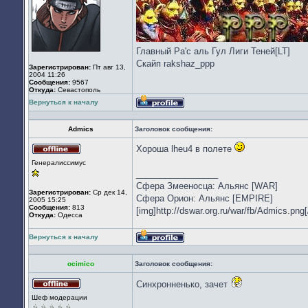
Главный Ра'с аль Гул Лиги Теней[LT]
Скайп rakshaz_ppp
Зарегистрирован:
Пт авг 13,
2004 11:26
Сообщения:
9567
Откуда:
Севастополь
Вернуться к началу
Профиль
Admics
Заголовок сообщения:
Хороша lheu4 в полете
Не
Генералиссимус
в
_________________
сети
Сфера Змееносца: Альянс [WAR]
Зарегистрирован:
Ср дек 14,
Сфера Орион: Альянс [EMPIRE]
2005 15:25
Сообщения:
813
[img]http://dswar.org.ru/war/fb/Admics.png[
Откуда:
Одесса
Вернуться к началу
Профиль
ocimico
Заголовок сообщения:
Синхронненько, зачет
Не
Шеф модерации
в