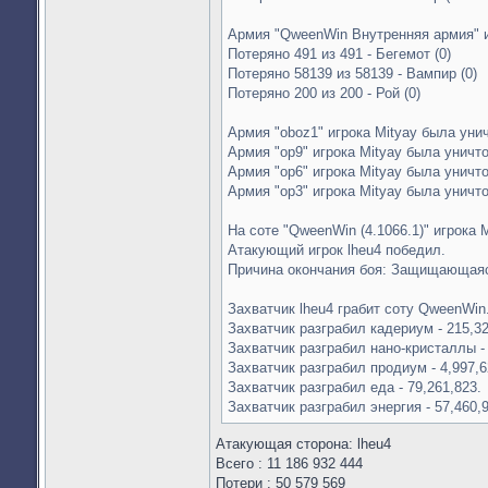
Армия "QweenWin Внутренняя армия" и
Потеряно 491 из 491 - Бегемот (0)
Потеряно 58139 из 58139 - Вампир (0)
Потеряно 200 из 200 - Рой (0)
Армия "oboz1" игрока Mityay была уни
Армия "op9" игрока Mityay была уничт
Армия "op6" игрока Mityay была уничт
Армия "op3" игрока Mityay была уничт
На соте "QweenWin (4.1066.1)" игрока M
Атакующий игрок lheu4 победил.
Причина окончания боя: Защищающаяс
Захватчик lheu4 грабит соту QweenWin
Захватчик разграбил кадериум - 215,32
Захватчик разграбил нано-кристаллы - 
Захватчик разграбил продиум - 4,997,6
Захватчик разграбил еда - 79,261,823.
Захватчик разграбил энергия - 57,460,
Атакующая сторона: lheu4
Всего : 11 186 932 444
Потери : 50 579 569