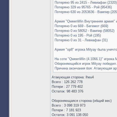
Потеряно 95 из 2415 - Левиафан (2320)
Потеряно 329 из 95765 - Рой (95436)
Потеряно 630 из 2053636 - Вампир (205
Армия "QweenWin Внутренняя армия" и
Потеряно 0 из 669 - Бегемот (669)
Потеряно 0 из 58052 - Вампир (58052)
Потеряно 0 из 195 - Рой (195)
Потеряно 0 из 31 - Левиафан (31)
Армия "op8" игрока Mityay была уничт
На соте "QweenWin (4.1066.1)" игрока M
Обороняющийся игрок Mityay победил.
Причина окончания боя: Атакующая а
Атакующая сторона: lheu4
Всего : 126 262 778
Потери : 27 779 402
Остаток: 98 483 376
Обороняющаяся сторона (общий вес)
Всего : 3 098 319 973
Потери : 7 181 923
Остаток: 3 091 138 050