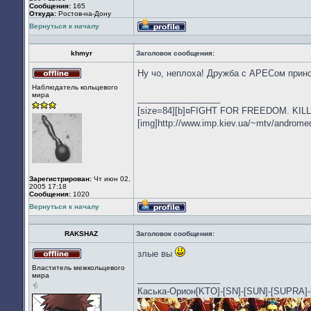
Сообщения:
165
Откуда:
Ростов-на-Дону
Вернуться к началу
Профиль
khmyr
Заголовок сообщения:
Ну чо, неплоха! Дружба с АРЕСом прин
Не
Наблюдатель кольцевого
в
мира
_________________
сети
[size=84][b]¤FIGHT FOR FREEDOM. KILL 
[img]http://www.imp.kiev.ua/~mtv/andromeda
Зарегистрирован:
Чт июн 02,
2005 17:18
Сообщения:
1020
Вернуться к началу
Профиль
RAKSHAZ
Заголовок сообщения:
злые вы
Не
Властитель межкольцевого
в
мира
_________________
сети
Каська-Орион[KTO]-[SN]-[SUN]-[SUPR