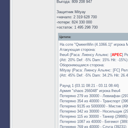
Выгода: 809 208 947
Защитник Mityay
=начало: 2 319 628 700
-потери: 824 330 000
=остаток: 1 495 298 700
Цитата:
На соте "QweenWin (4.1066.1)" игрока M
Атакующая сторона:
lheu4 (Раса: Лиенсу Альянс: [
APEC
] Р
(Att: 20% Def: -5% Dam: 15% Hit: -15%)
Обороняющаяся сторона:
Mityay (Раса: Лиенсу Альянс: [FC] Рел
(Att: 45% Def: -5% Dam: 34.2% Hit: 26.
Раунд 1 (03.11 08:21 - 03.11 08:44)
Армия "shaos 266048" игрока lheu4
Потеряно 279 из 30000 - Левиафан (29
Потеряно 354 из 40000 - Транспорт (39
Потеряно 9135 из 5000000 - Мистик (49
Потеряно 342 из 30000 - Носильщик (2
Потеряно 115 из 30000 - Танкер (29885)
Потеряно 1087 из 40000 - Бегемот (389
Потеряно 769 из 40000 - Слуга (39231)