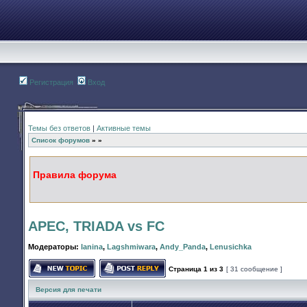
Регистрация
Вход
Темы без ответов
|
Активные темы
Список форумов
»
»
Правила форума
АРЕС, TRIADA vs FC
Модераторы:
Ianina
,
Lagshmiwara
,
Andy_Panda
,
Lenusichka
Страница
1
из
3
[ 31 сообщение ]
Начать новую тему
Ответить на тему
Версия для печати