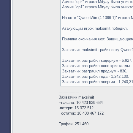
Армия "op2" игрока Mityay была уничт
Армия "op1" игрока Mityay была уничт
На соте "QweenWin (4.1066.1)" игрока M
Атакующий игрок maksimit победил.
Причина окончания боя: Защищающаяс
Захватчик maksimit грабит соту Qween
Захватчик разграбил кадериум - 6,927.
Захватчик разграбил нано-кристаллы - 
Захватчик разграбил продиум - 836.
Захватчик разграбил еда - 1,242,100.
Захватчик разграбил энергия - 1,240,31
-----------------
Захватчик maksimit
=начало: 10 423 839 684
-потери: 15 372 512
=остаток: 10 408 467 172
Трофеи: 251 460