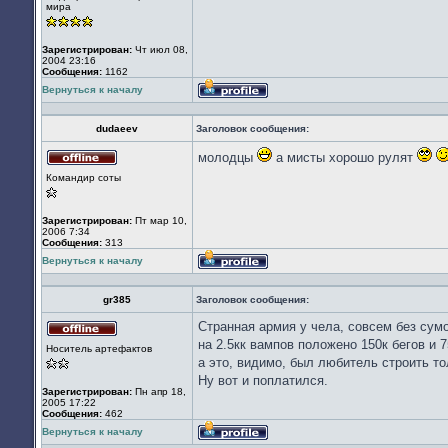
в
мира
сети
Зарегистрирован:
Чт июл 08,
2004 23:16
Сообщения:
1162
Вернуться к началу
Профиль
dudaeev
Заголовок сообщения:
молодцы
а мисты хорошо рулят
Не
Командир соты
в
сети
Зарегистрирован:
Пт мар 10,
2006 7:34
Сообщения:
313
Вернуться к началу
Профиль
gr385
Заголовок сообщения:
Странная армия у чела, совсем без сумо
Не
на 2.5кк вампов положено 150к бегов и 7
Носитель артефактов
в
а это, видимо, был любитель строить т
сети
Ну вот и поплатился.
Зарегистрирован:
Пн апр 18,
2005 17:22
Сообщения:
462
Вернуться к началу
Профиль