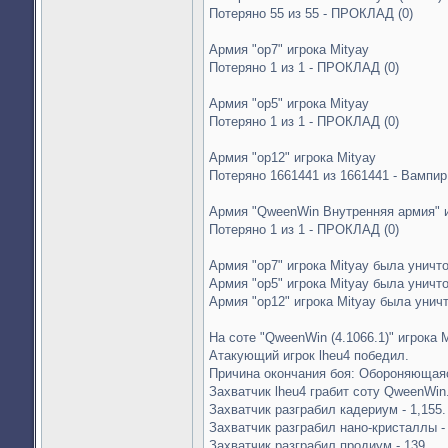
Потеряно 55 из 55 - ПРОКЛАД (0)
Армия "op7" игрока Mityay
Потеряно 1 из 1 - ПРОКЛАД (0)
Армия "op5" игрока Mityay
Потеряно 1 из 1 - ПРОКЛАД (0)
Армия "op12" игрока Mityay
Потеряно 1661441 из 1661441 - Вампир 
Армия "QweenWin Внутренняя армия" и
Потеряно 1 из 1 - ПРОКЛАД (0)
Армия "op7" игрока Mityay была уничт
Армия "op5" игрока Mityay была уничт
Армия "op12" игрока Mityay была унич
На соте "QweenWin (4.1066.1)" игрока M
Атакующий игрок lheu4 победил.
Причина окончания боя: Обороняющая
Захватчик lheu4 грабит соту QweenWin
Захватчик разграбил кадериум - 1,155.
Захватчик разграбил нано-кристаллы -
Захватчик разграбил продиум - 139.