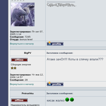
_________________
сети
С̡̗̩̝͖̟̦͉е̢͏̦̙̳̲̰͚̭̹͞р̢̥̮̞̲̼ы͈й̨̝͚̻̱̖͟͝ ̳͚̕̕͠Х̷͔̦̦̗̞̬͞р̨҉͈͈а͘͏̳̠͙͢н̵͍͘͡и̣̝͙͞ͅт҉̛̮̙̪͖̠̙͈͕̭е̢̩̫̰л͈̥͔̹̩ͅь͓̤͇̫͎̲̤̙͜
Зарегистрирован:
Пт окт 07,
2005 1:14
Сообщения:
7245
Откуда:
bonus level
Вернуться к началу
Профиль
BigPV
Заголовок сообщения:
Атаке зачОт!!! Коты в спячку впали???
Не
Сборщик энергии
в
сети
Зарегистрирован:
Чт янв 12,
2006 14:57
Сообщения:
28
Вернуться к началу
Профиль
Petrushka
Заголовок сообщения:
кисак жалко
Не
Надзиратель кольцевого