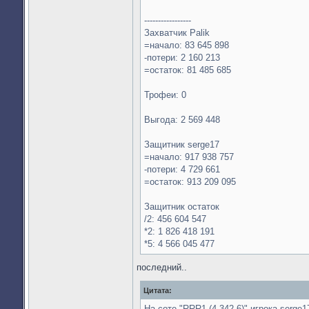
-----------------
Захватчик Palik
=начало: 83 645 898
-потери: 2 160 213
=остаток: 81 485 685
Трофеи: 0
Выгода: 2 569 448
Защитник serge17
=начало: 917 938 757
-потери: 4 729 661
=остаток: 913 209 095
Защитник остаток
/2: 456 604 547
*2: 1 826 418 191
*5: 4 566 045 477
последний..
Цитата:
На соте "RRR1 (4.342.6)" игрока serge1