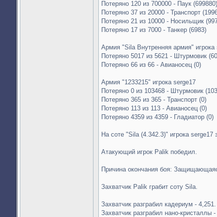
Потеряно 120 из 700000 - Паук (699880
Потеряно 37 из 20000 - Транспорт (199
Потеряно 21 из 10000 - Носильщик (99
Потеряно 17 из 7000 - Танкер (6983)
Армия "Sila Внутренняя армия" игрока 
Потеряно 5017 из 5621 - Штурмовик (60
Потеряно 66 из 66 - Авианосец (0)
Армия "1233215" игрока serge17
Потеряно 0 из 103468 - Штурмовик (10
Потеряно 365 из 365 - Транспорт (0)
Потеряно 113 из 113 - Авианосец (0)
Потеряно 4359 из 4359 - Гладиатор (0)
На соте "Sila (4.342.3)" игрока serge17
Атакующий игрок Palik победил.
Причина окончания боя: Защищающаяс
Захватчик Palik грабит соту Sila.
Захватчик разграбил кадериум - 4,251.
Захватчик разграбил нано-кристаллы -