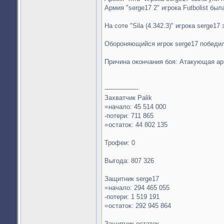
Армия "serge17 2" игрока Futbolist бы
На соте "Sila (4.342.3)" игрока serge17
Обороняющийся игрок serge17 победи
Причина окончания боя: Атакующая а
-----------------
Захватчик Palik
=начало: 45 514 000
-потери: 711 865
=остаток: 44 802 135
Трофеи: 0
Выгода: 807 326
Защитник serge17
=начало: 294 465 055
-потери: 1 519 191
=остаток: 292 945 864
Защитник остаток