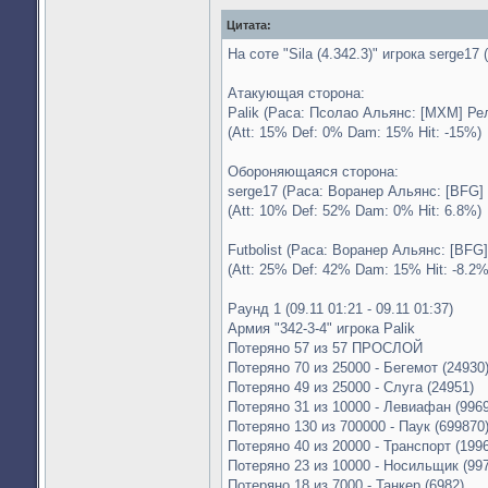
Цитата:
На соте "Sila (4.342.3)" игрока serge17
Атакующая сторона:
Palik (Раса: Псолао Альянс: [MXM] Ре
(Att: 15% Def: 0% Dam: 15% Hit: -15%)
Обороняющаяся сторона:
serge17 (Раса: Воранер Альянс: [BFG] 
(Att: 10% Def: 52% Dam: 0% Hit: 6.8%)
Futbolist (Раса: Воранер Альянс: [BFG
(Att: 25% Def: 42% Dam: 15% Hit: -8.2%
Раунд 1 (09.11 01:21 - 09.11 01:37)
Армия "342-3-4" игрока Palik
Потеряно 57 из 57 ПРОСЛОЙ
Потеряно 70 из 25000 - Бегемот (24930
Потеряно 49 из 25000 - Слуга (24951)
Потеряно 31 из 10000 - Левиафан (9969
Потеряно 130 из 700000 - Паук (699870
Потеряно 40 из 20000 - Транспорт (199
Потеряно 23 из 10000 - Носильщик (99
Потеряно 18 из 7000 - Танкер (6982)