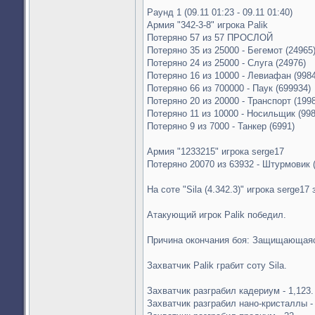
Раунд 1 (09.11 01:23 - 09.11 01:40)
Армия "342-3-8" игрока Palik
Потеряно 57 из 57 ПРОСЛОЙ
Потеряно 35 из 25000 - Бегемот (24965
Потеряно 24 из 25000 - Слуга (24976)
Потеряно 16 из 10000 - Левиафан (9984
Потеряно 66 из 700000 - Паук (699934)
Потеряно 20 из 20000 - Транспорт (199
Потеряно 11 из 10000 - Носильщик (998
Потеряно 9 из 7000 - Танкер (6991)
Армия "1233215" игрока serge17
Потеряно 20070 из 63932 - Штурмовик 
На соте "Sila (4.342.3)" игрока serge17
Атакующий игрок Palik победил.
Причина окончания боя: Защищающаяс
Захватчик Palik грабит соту Sila.
Захватчик разграбил кадериум - 1,123.
Захватчик разграбил нано-кристаллы -