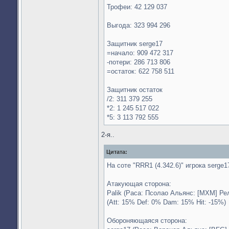
Трофеи: 42 129 037
Выгода: 323 994 296
Защитник serge17
=начало: 909 472 317
-потери: 286 713 806
=остаток: 622 758 511
Защитник остаток
/2: 311 379 255
*2: 1 245 517 022
*5: 3 113 792 555
2-я..
Цитата:
На соте "RRR1 (4.342.6)" игрока serge1
Атакующая сторона:
Palik (Раса: Псолао Альянс: [MXM] Ре
(Att: 15% Def: 0% Dam: 15% Hit: -15%)
Обороняющаяся сторона: