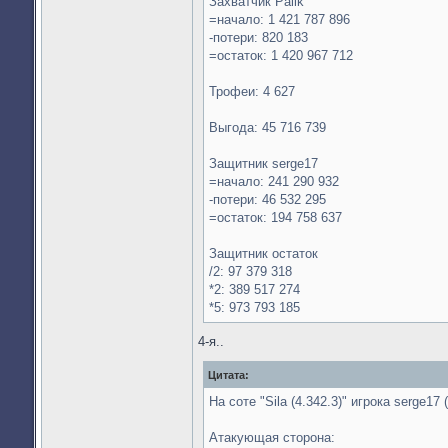
Захватчик Palik
=начало: 1 421 787 896
-потери: 820 183
=остаток: 1 420 967 712
Трофеи: 4 627
Выгода: 45 716 739
Защитник serge17
=начало: 241 290 932
-потери: 46 532 295
=остаток: 194 758 637
Защитник остаток
/2: 97 379 318
*2: 389 517 274
*5: 973 793 185
4-я..
Цитата:
На соте "Sila (4.342.3)" игрока serge17
Атакующая сторона: