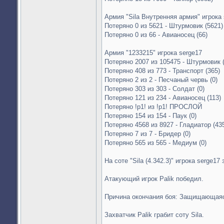
Армия "Sila Внутренняя армия" игрока 
Потеряно 0 из 5621 - Штурмовик (5621)
Потеряно 0 из 66 - Авианосец (66)
Армия "1233215" игрока serge17
Потеряно 2007 из 105475 - Штурмовик 
Потеряно 408 из 773 - Транспорт (365)
Потеряно 2 из 2 - Песчаный червь (0)
Потеряно 303 из 303 - Солдат (0)
Потеряно 121 из 234 - Авианосец (113)
Потеряно !p1! из !p1! ПРОСЛОЙ
Потеряно 154 из 154 - Паук (0)
Потеряно 4568 из 8927 - Гладиатор (43
Потеряно 7 из 7 - Бридер (0)
Потеряно 565 из 565 - Медиум (0)
На соте "Sila (4.342.3)" игрока serge17
Атакующий игрок Palik победил.
Причина окончания боя: Защищающаяс
Захватчик Palik грабит соту Sila.