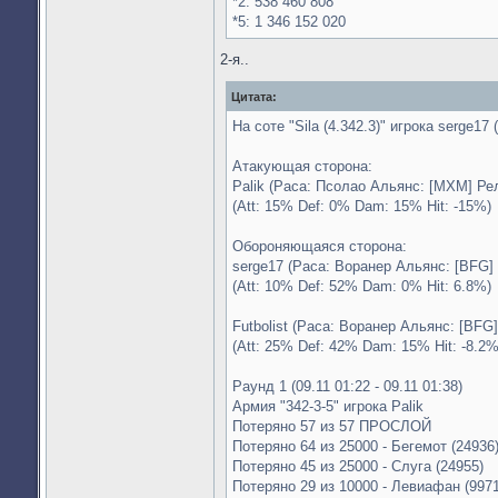
*2: 538 460 808
*5: 1 346 152 020
2-я..
Цитата:
На соте "Sila (4.342.3)" игрока serge17
Атакующая сторона:
Palik (Раса: Псолао Альянс: [MXM] Ре
(Att: 15% Def: 0% Dam: 15% Hit: -15%)
Обороняющаяся сторона:
serge17 (Раса: Воранер Альянс: [BFG] 
(Att: 10% Def: 52% Dam: 0% Hit: 6.8%)
Futbolist (Раса: Воранер Альянс: [BFG
(Att: 25% Def: 42% Dam: 15% Hit: -8.2%
Раунд 1 (09.11 01:22 - 09.11 01:38)
Армия "342-3-5" игрока Palik
Потеряно 57 из 57 ПРОСЛОЙ
Потеряно 64 из 25000 - Бегемот (24936
Потеряно 45 из 25000 - Слуга (24955)
Потеряно 29 из 10000 - Левиафан (9971