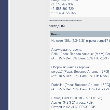
/2: 146 472 932
*2: 585 891 729
*5: 1 464 729 322
***************************
последний..
Цитата:
На соте "Sila (4.342.3)" игрока serge17
Атакующая сторона:
Palik (Раса: Псолао Альянс: [MXM] Ре
(Att: 15% Def: 0% Dam: 15% Hit: -15%)
Обороняющаяся сторона:
serge17 (Раса: Воранер Альянс: [BFG] 
(Att: 10% Def: 52% Dam: 0% Hit: 6.8%)
Futbolist (Раса: Воранер Альянс: [BFG
(Att: 25% Def: 42% Dam: 15% Hit: -8.2%
Раунд 1 (09.11 01:18 - 09.11 01:28)
Армия "342-3-2" игрока Palik
Потеряно 62 из 62 ПРОСЛОЙ