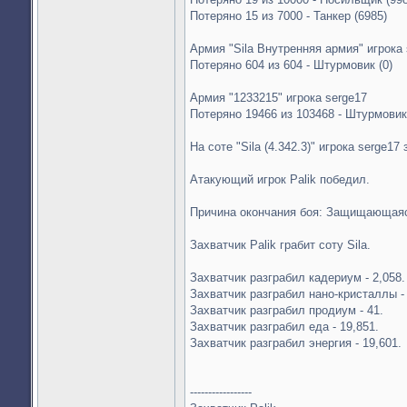
Потеряно 15 из 7000 - Танкер (6985)
Армия "Sila Внутренняя армия" игрока 
Потеряно 604 из 604 - Штурмовик (0)
Армия "1233215" игрока serge17
Потеряно 19466 из 103468 - Штурмовик
На соте "Sila (4.342.3)" игрока serge17
Атакующий игрок Palik победил.
Причина окончания боя: Защищающаяс
Захватчик Palik грабит соту Sila.
Захватчик разграбил кадериум - 2,058.
Захватчик разграбил нано-кристаллы -
Захватчик разграбил продиум - 41.
Захватчик разграбил еда - 19,851.
Захватчик разграбил энергия - 19,601.
-----------------