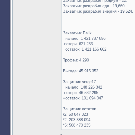
Захватчик разграбил продиум - 22.
Захватчик разграбил еда - 19,660.
Захватчик разграбил энергия - 19,524.
-----------------
Захватчик Palik
=начало: 1 421 787 896
-потери: 621 233
=остаток: 1 421 166 662
Трофеи: 4 290
Выгода: 45 915 352
Защитник serge17
=начало: 148 226 342
-потери: 46 532 295
=остаток: 101 694 047
Защитник остаток
/2: 50 847 023
*2: 203 388 094
*5: 508 470 235