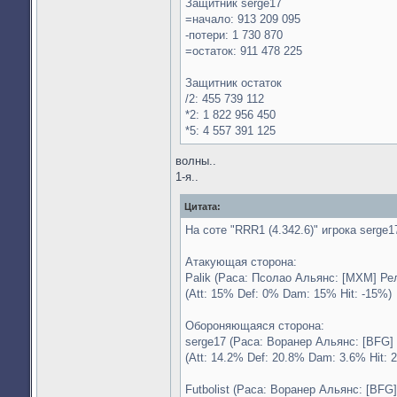
Защитник serge17
=начало: 913 209 095
-потери: 1 730 870
=остаток: 911 478 225
Защитник остаток
/2: 455 739 112
*2: 1 822 956 450
*5: 4 557 391 125
волны..
1-я..
Цитата:
На соте "RRR1 (4.342.6)" игрока serge1
Атакующая сторона:
Palik (Раса: Псолао Альянс: [MXM] Ре
(Att: 15% Def: 0% Dam: 15% Hit: -15%)
Обороняющаяся сторона:
serge17 (Раса: Воранер Альянс: [BFG] 
(Att: 14.2% Def: 20.8% Dam: 3.6% Hit: 
Futbolist (Раса: Воранер Альянс: [BFG