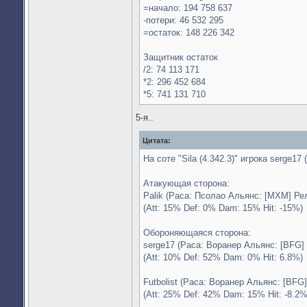
=начало: 194 758 637
-потери: 46 532 295
=остаток: 148 226 342
Защитник остаток
/2: 74 113 171
*2: 296 452 684
*5: 741 131 710
5-я..
Цитата:
На соте "Sila (4.342.3)" игрока serge17
Атакующая сторона:
Palik (Раса: Псолао Альянс: [MXM] Ре
(Att: 15% Def: 0% Dam: 15% Hit: -15%)
Обороняющаяся сторона:
serge17 (Раса: Воранер Альянс: [BFG] 
(Att: 10% Def: 52% Dam: 0% Hit: 6.8%)
Futbolist (Раса: Воранер Альянс: [BFG
(Att: 25% Def: 42% Dam: 15% Hit: -8.2%