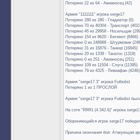
Потеряно 22 из 64 - Авианосец (42)
Армия "1111111" игрока serge17
Потеряно 280 из 280 - Гладиатор (0)
Потеряно 70 из 40304 - Транспорт (402
Потеряно 45 из 29958 - Носильщик (29
Потеряно 154 из 8620 - Бегемот (8466)
Потеряно 0 из 248988 - Штурмовик (24
Потеряно 31 из 16876 - Танкер (16845)
Потеряно 20 из 1339 - Танатос (1319)
Потеряно 0 из 251 - Авианосец (251)
Потеряно 109 из 11504 - Слуга (11395)
Потеряно 79 из 4325 - Левиафан (4246)
Армия "serge17 3" игрока Futbolist
Потеряно 1 из 1 ПРОСЛОЙ
Армия "serge17 3" игрока Futbolist бы
На соте "RRR1 (4.342.6)" игрока serge1
Обороняющийся игрок serge17 победи
Причина окончания боя: Атакующая а