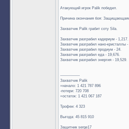
Атакующий игрок Palik победил.
Причина окончания боя: Защищающаяс
Захватчик Palik грабит соту Sila.
Захватчик разграбил кадериум - 1,217.
Захватчик разграбил нано-кристаллы -
Захватчик разграбил продиум - 24.
Захватчик разграбил еда - 19,676.
Захватчик разграбил энергия - 19,529.
-----------------
Захватчик Palik
=начало: 1 421 787 896
-потери: 720 708
=остаток: 1 421 067 187
Трофеи: 4 323
Выгода: 45 815 910
Защитник serge17