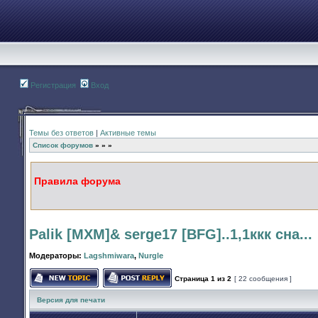
Регистрация
Вход
Темы без ответов
|
Активные темы
Список форумов
»
»
»
Правила форума
Palik [MXM]& serge17 [BFG]..1,1ккк сна...
Модераторы:
Lagshmiwara
,
Nurgle
Страница
1
из
2
[ 22 сообщения ]
Начать новую тему
Ответить на тему
Версия для печати