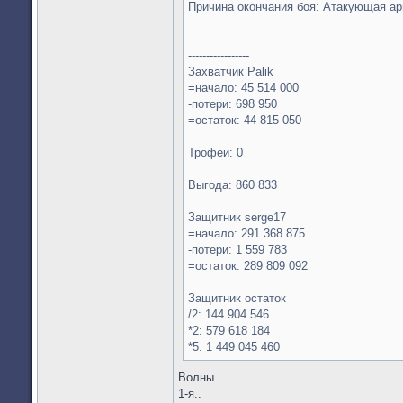
Причина окончания боя: Атакующая а
-----------------
Захватчик Palik
=начало: 45 514 000
-потери: 698 950
=остаток: 44 815 050
Трофеи: 0
Выгода: 860 833
Защитник serge17
=начало: 291 368 875
-потери: 1 559 783
=остаток: 289 809 092
Защитник остаток
/2: 144 904 546
*2: 579 618 184
*5: 1 449 045 460
Волны..
1-я..