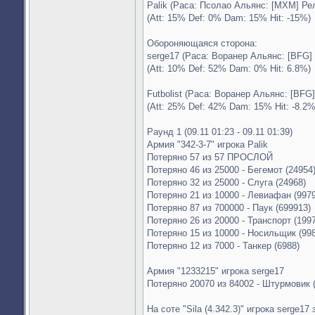
Palik (Раса: Псолао Альянс: [MXM] Ре
(Att: 15% Def: 0% Dam: 15% Hit: -15%)
Обороняющаяся сторона:
serge17 (Раса: Воранер Альянс: [BFG] 
(Att: 10% Def: 52% Dam: 0% Hit: 6.8%)
Futbolist (Раса: Воранер Альянс: [BFG
(Att: 25% Def: 42% Dam: 15% Hit: -8.2%
Раунд 1 (09.11 01:23 - 09.11 01:39)
Армия "342-3-7" игрока Palik
Потеряно 57 из 57 ПРОСЛОЙ
Потеряно 46 из 25000 - Бегемот (24954
Потеряно 32 из 25000 - Слуга (24968)
Потеряно 21 из 10000 - Левиафан (9979
Потеряно 87 из 700000 - Паук (699913)
Потеряно 26 из 20000 - Транспорт (199
Потеряно 15 из 10000 - Носильщик (99
Потеряно 12 из 7000 - Танкер (6988)
Армия "1233215" игрока serge17
Потеряно 20070 из 84002 - Штурмовик 
На соте "Sila (4.342.3)" игрока serge17