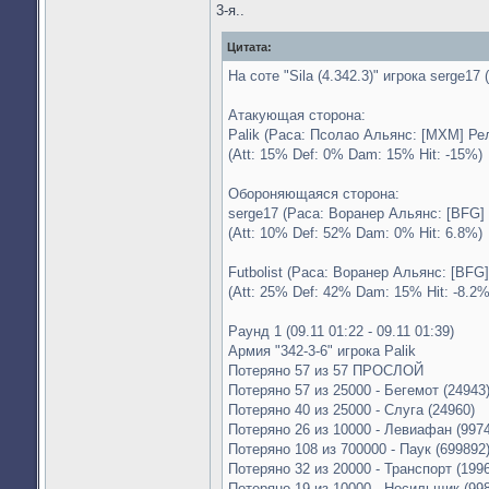
3-я..
Цитата:
На соте "Sila (4.342.3)" игрока serge17
Атакующая сторона:
Palik (Раса: Псолао Альянс: [MXM] Ре
(Att: 15% Def: 0% Dam: 15% Hit: -15%)
Обороняющаяся сторона:
serge17 (Раса: Воранер Альянс: [BFG] 
(Att: 10% Def: 52% Dam: 0% Hit: 6.8%)
Futbolist (Раса: Воранер Альянс: [BFG
(Att: 25% Def: 42% Dam: 15% Hit: -8.2%
Раунд 1 (09.11 01:22 - 09.11 01:39)
Армия "342-3-6" игрока Palik
Потеряно 57 из 57 ПРОСЛОЙ
Потеряно 57 из 25000 - Бегемот (24943
Потеряно 40 из 25000 - Слуга (24960)
Потеряно 26 из 10000 - Левиафан (9974
Потеряно 108 из 700000 - Паук (699892
Потеряно 32 из 20000 - Транспорт (199
Потеряно 19 из 10000 - Носильщик (99