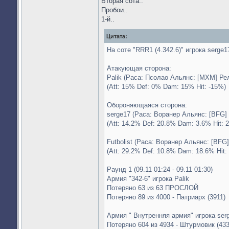
Вторая сота..
Пробои..
1-й..
Цитата:
На соте "RRR1 (4.342.6)" игрока serge1
Атакующая сторона:
Palik (Раса: Псолао Альянс: [MXM] Ре
(Att: 15% Def: 0% Dam: 15% Hit: -15%)
Обороняющаяся сторона:
serge17 (Раса: Воранер Альянс: [BFG] 
(Att: 14.2% Def: 20.8% Dam: 3.6% Hit: 
Futbolist (Раса: Воранер Альянс: [BFG
(Att: 29.2% Def: 10.8% Dam: 18.6% Hit:
Раунд 1 (09.11 01:24 - 09.11 01:30)
Армия "342-6" игрока Palik
Потеряно 63 из 63 ПРОСЛОЙ
Потеряно 89 из 4000 - Патриарх (3911)
Армия " Внутренняя армия" игрока ser
Потеряно 604 из 4934 - Штурмовик (433