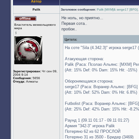
Автор
Palik
Заголовок сообщения:
Palik [MXM]& serge17 [BFG]..
Не ноль, но приятно...
Не
Первая сота..
Властитель межкольцевого
в
мира
пробои..
сети
Цитата:
На соте "Sila (4.342.3)" игрока serge17
Атакующая сторона:
Palik (Раса: Псолао Альянс: [MXM] Ре
(Att: 15% Def: 0% Dam: 15% Hit: -15%)
Зарегистрирован:
Чт сен 09,
2004 9:14
Сообщения:
5656
Обороняющаяся сторона:
Откуда:
Алматы
serge17 (Раса: Воранер Альянс: [BFG] 
(Att: 10% Def: 52% Dam: 0% Hit: 6.8%)
Futbolist (Раса: Воранер Альянс: [BFG
(Att: 25% Def: 42% Dam: 15% Hit: -8.2%
Раунд 1 (09.11 01:17 - 09.11 01:27)
Армия "342-3" игрока Palik
Потеряно 62 из 62 ПРОСЛОЙ
Потеряно 31 из 3500 - Бридер (3469)