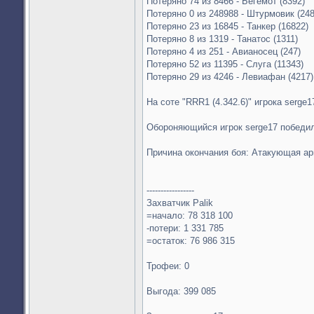
Потеряно 74 из 8466 - Бегемот (8392)
Потеряно 0 из 248988 - Штурмовик (24
Потеряно 23 из 16845 - Танкер (16822)
Потеряно 8 из 1319 - Танатос (1311)
Потеряно 4 из 251 - Авианосец (247)
Потеряно 52 из 11395 - Слуга (11343)
Потеряно 29 из 4246 - Левиафан (4217)
На соте "RRR1 (4.342.6)" игрока serge1
Обороняющийся игрок serge17 победи
Причина окончания боя: Атакующая а
-----------------
Захватчик Palik
=начало: 78 318 100
-потери: 1 331 785
=остаток: 76 986 315
Трофеи: 0
Выгода: 399 085