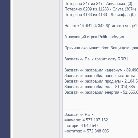
Потеряно 247 из 247 - Авианосец (0)
Потеряно 8209 из 11283 - Слуга (3074)
Потеряно 4183 из 4183 - Левиафан (0)
На соте "RRR1 (4.342.6)" игрока serge1
Атакующий игрок Palik победил.
Причина окончания боя: Защищающаяс
Захватчик Palik грабит соту RRR1.
Захватчик разграбил кадериум - 89,496
Захватчик разграбил нано-кристаллы - 
Захватчик разграбил продиум - 2,104,5
Захватчик разграбил еда - 81,014,385.
Захватчик разграбил энергия - 51,555,
-----------------
Захватчик Palik
=начало: 4 577 197 152
-потери: 4 848 547
=остаток: 4 572 348 605