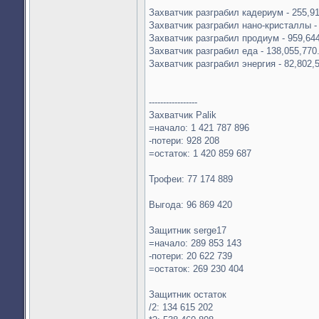
Захватчик разграбил кадериум - 255,91
Захватчик разграбил нано-кристаллы - 
Захватчик разграбил продиум - 959,644
Захватчик разграбил еда - 138,055,770
Захватчик разграбил энергия - 82,802,
-----------------
Захватчик Palik
=начало: 1 421 787 896
-потери: 928 208
=остаток: 1 420 859 687
Трофеи: 77 174 889
Выгода: 96 869 420
Защитник serge17
=начало: 289 853 143
-потери: 20 622 739
=остаток: 269 230 404
Защитник остаток
/2: 134 615 202