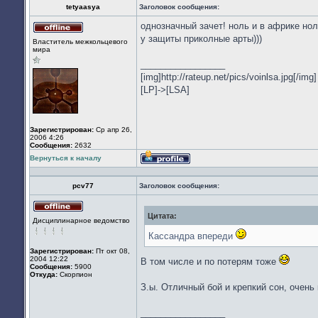
tetyaasya
Заголовок сообщения:
однозначный зачет! ноль и в африке нол
Не
у защиты приколные арты)))
Властитель межкольцевого
в
мира
сети
_________________
[img]http://rateup.net/pics/voinlsa.jpg[/img]
[LP]->[LSA]
Зарегистрирован:
Ср апр 26,
2006 4:26
Сообщения:
2632
Вернуться к началу
Профиль
pcv77
Заголовок сообщения:
Цитата:
Не
Дисциплинарное ведомство
в
сети
Кассандра впереди
Зарегистрирован:
Пт окт 08,
2004 12:22
В том числе и по потерям тоже
Сообщения:
5900
Откуда:
Скорпион
З.ы. Отличный бой и крепкий сон, очень к
_________________