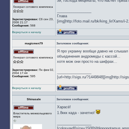
эй, господа меценаты, что насчёт приза
Не
Генерал сотового комплекса
в
_________________
сети
Глава
Зарегистрирован:
Сб сен 23,
[img]http://foto.mail.ru/bk/king_lir/Xams/i-2
2006 21:17
Сообщения:
568
Вернуться к началу
Профиль
magicmen79
Заголовок сообщения:
Я про украину вообще давно не слышал н
Не
объединения андромеды с кассой...
Генерал сотового комплекса
в
хотя мож они просто на шифрах...
сети
Зарегистрирован:
Пн фев 02,
_________________
2004 17:44
Сообщения:
595
[url=http://sigs.ru/?1449848][img]http://sigs
Вернуться к началу
Профиль
Shinasale
Заголовок сообщения:
Харасё!
Не
1.8ккк када - зачетно!
Властитель межкольцевого
в
мира
сети
_________________
[color=red][size=150][b]Hippopotamus amphi