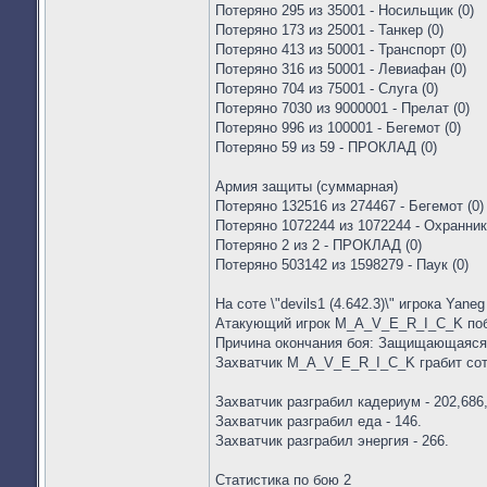
Потеряно 295 из 35001 - Носильщик (0)
Потеряно 173 из 25001 - Танкер (0)
Потеряно 413 из 50001 - Транспорт (0)
Потеряно 316 из 50001 - Левиафан (0)
Потеряно 704 из 75001 - Слуга (0)
Потеряно 7030 из 9000001 - Прелат (0)
Потеряно 996 из 100001 - Бегемот (0)
Потеряно 59 из 59 - ПРОКЛАД (0)
Армия защиты (суммарная)
Потеряно 132516 из 274467 - Бегемот (0)
Потеряно 1072244 из 1072244 - Охранник 
Потеряно 2 из 2 - ПРОКЛАД (0)
Потеряно 503142 из 1598279 - Паук (0)
На соте \"devils1 (4.642.3)\" игрока Yane
Атакующий игрок M_A_V_E_R_I_C_K по
Причина окончания боя: Защищающаяся
Захватчик M_A_V_E_R_I_C_K грабит соту
Захватчик разграбил кадериум - 202,686
Захватчик разграбил еда - 146.
Захватчик разграбил энергия - 266.
Статистика по бою 2