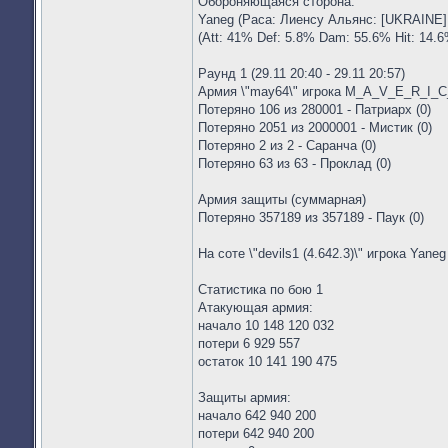
Обороняющаяся сторона:
Yaneg (Раса: Лиенсу Альянс: [UKRAINE] 
(Att: 41% Def: 5.8% Dam: 55.6% Hit: 14.6
Раунд 1 (29.11 20:40 - 29.11 20:57)
Армия \"may64\" игрока M_A_V_E_R_I_
Потеряно 106 из 280001 - Патриарх (0)
Потеряно 2051 из 2000001 - Мистик (0)
Потеряно 2 из 2 - Саранча (0)
Потеряно 63 из 63 - Проклад (0)
Армия защиты (суммарная)
Потеряно 357189 из 357189 - Паук (0)
На соте \"devils1 (4.642.3)\" игрока Yane
Статистика по бою 1
Атакующая армия:
начало 10 148 120 032
потери 6 929 557
остаток 10 141 190 475
Защиты армия:
начало 642 940 200
потери 642 940 200