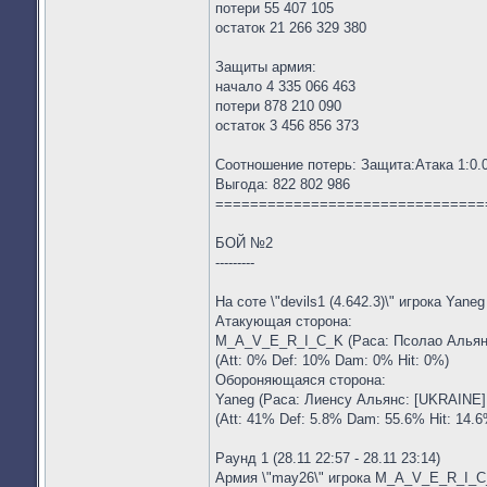
потери 55 407 105
остаток 21 266 329 380
Защиты армия:
начало 4 335 066 463
потери 878 210 090
остаток 3 456 856 373
Соотношение потерь: Защита:Атака 1:0.
Выгода: 822 802 986
===============================
БОЙ №2
---------
На соте \"devils1 (4.642.3)\" игрока Yane
Атакующая сторона:
M_A_V_E_R_I_C_K (Раса: Псолао Альянс:
(Att: 0% Def: 10% Dam: 0% Hit: 0%)
Обороняющаяся сторона:
Yaneg (Раса: Лиенсу Альянс: [UKRAINE] 
(Att: 41% Def: 5.8% Dam: 55.6% Hit: 14.6
Раунд 1 (28.11 22:57 - 28.11 23:14)
Армия \"may26\" игрока M_A_V_E_R_I_