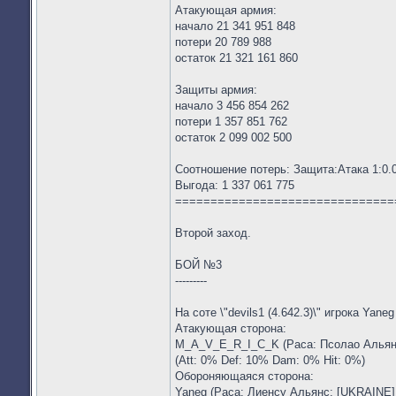
Атакующая армия:
начало 21 341 951 848
потери 20 789 988
остаток 21 321 161 860
Защиты армия:
начало 3 456 854 262
потери 1 357 851 762
остаток 2 099 002 500
Соотношение потерь: Защита:Атака 1:0.
Выгода: 1 337 061 775
===============================
Второй заход.
БОЙ №3
---------
На соте \"devils1 (4.642.3)\" игрока Yane
Атакующая сторона:
M_A_V_E_R_I_C_K (Раса: Псолао Альянс: 
(Att: 0% Def: 10% Dam: 0% Hit: 0%)
Обороняющаяся сторона:
Yaneg (Раса: Лиенсу Альянс: [UKRAINE] 