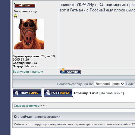
поищите УКРАИНу в DJ, они многих прию
Не
вот и Гетман - с Россией ему плохо был
Генералиссимус
в
сети
Зарегистрирован:
Сб дек 10,
2005 17:26
Сообщения:
814
Откуда:
Мелмок
Вернуться к началу
Профиль
Показать сообщения за:
Поле 
Страница
1
из
3
[ 34 сообщения ]
Начать новую тему
Ответить на тему
Список форумов
»
»
»
Кто сейчас на конференции
Сейчас этот форум просматривают: нет зарегистрированных пользователей и 32