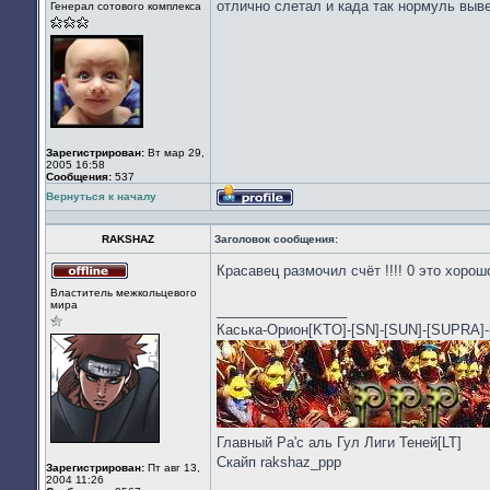
отлично слетал и када так нормуль выв
Генерал сотового комплекса
в
сети
Зарегистрирован:
Вт мар 29,
2005 16:58
Сообщения:
537
Вернуться к началу
Профиль
RAKSHAZ
Заголовок сообщения:
Красавец размочил счёт !!!! 0 это хоро
Не
Властитель межкольцевого
в
мира
_________________
сети
Каська-Орион[KTO]-[SN]-[SUN]-[SUPR
Главный Ра'с аль Гул Лиги Теней[LT]
Скайп rakshaz_ppp
Зарегистрирован:
Пт авг 13,
2004 11:26