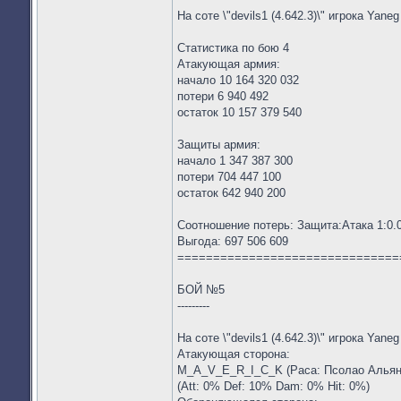
На соте \"devils1 (4.642.3)\" игрока Yane
Статистика по бою 4
Атакующая армия:
начало 10 164 320 032
потери 6 940 492
остаток 10 157 379 540
Защиты армия:
начало 1 347 387 300
потери 704 447 100
остаток 642 940 200
Соотношение потерь: Защита:Атака 1:0.
Выгода: 697 506 609
===============================
БОЙ №5
---------
На соте \"devils1 (4.642.3)\" игрока Yane
Атакующая сторона:
M_A_V_E_R_I_C_K (Раса: Псолао Альянс: 
(Att: 0% Def: 10% Dam: 0% Hit: 0%)