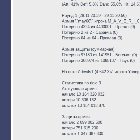
(Att: 41% Def: 5.8% Dam: 55.6% Hit: 14.6
Раунд 1 (29.11 20:39 - 29.11 20:56)
Армия \"may66\" игрока M_A_V_E_R_I_
Потеряно 4324 из 4400001 - Прелат (0)
Потеряно 2 из 2 - Саранча (0)
Потеряно 64 из 64 - Проклад (0)
Армия защиты (суммарная)
Потеряно 97180 из 141951 - Бегемот (0)
Потеряно 368974 из 1095137 - Паук (0)
На соте \"devils1 (4.642.3)\" игрока Yane
Статистика по бою 3
Атакующая армия:
начало 10 164 320 032
потери 10 306 162
остаток 10 154 013 870
Защиты армия:
начало 2 099 002 500
потери 751 615 200
остаток 1 347 387 300