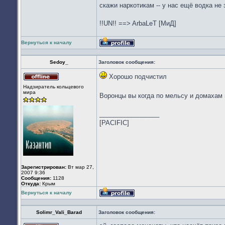
скажи наркотикам -- у нас ещё водка не з
!!UN!! ==> ArbaLeT [МиД]
Вернуться к началу
Профиль
Sedoy_
Заголовок сообщения:
Хорошо подчистил
Не
Надзиратель кольцевого
в
мира
сети
Воронцы вы когда по мельсу и домахам 
_________________
[PACIFIC]
Зарегистрирован:
Вт мар 27,
2007 9:36
Сообщения:
1128
Откуда:
Крым
Вернуться к началу
Профиль
Solimr_Vali_Barad
Заголовок сообщения: