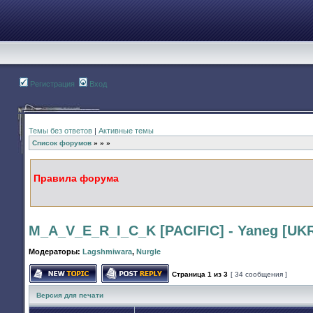
Регистрация
Вход
Темы без ответов
|
Активные темы
Список форумов
»
»
»
Правила форума
M_A_V_E_R_I_C_K [PACIFIC] - Yaneg [UKR
Модераторы:
Lagshmiwara
,
Nurgle
Страница
1
из
3
[ 34 сообщения ]
Начать новую тему
Ответить на тему
Версия для печати