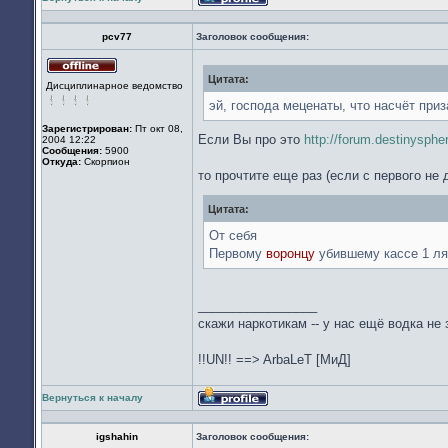
Профиль
pcv77
Заголовок сообщения:
Цитата:
Не
Дисциплинарное ведомство
в
сети
эй, господа меценаты, что насчёт при
Зарегистрирован:
Пт окт 08,
Если Вы про это
http://forum.destinysphe
2004 12:22
Сообщения:
5900
Откуда:
Скорпион
то прочтите еще раз (если с первого не 
Цитата:
От себя
Первому
воронцу
убившему кассе 1 л
_________________
скажи наркотикам -- у нас ещё водка не з
!!UN!! ==> ArbaLeT [МиД]
Вернуться к началу
Профиль
igshahin
Заголовок сообщения: