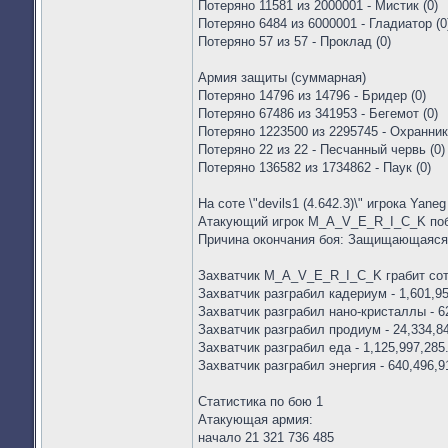
Потеряно 11581 из 2000001 - Мистик (0)
Потеряно 6484 из 6000001 - Гладиатор (0
Потеряно 57 из 57 - Проклад (0)
Армия защиты (суммарная)
Потеряно 14796 из 14796 - Бридер (0)
Потеряно 67486 из 341953 - Бегемот (0)
Потеряно 1223500 из 2295745 - Охранник 
Потеряно 22 из 22 - Песчанный червь (0)
Потеряно 136582 из 1734862 - Паук (0)
На соте \"devils1 (4.642.3)\" игрока Yane
Атакующий игрок M_A_V_E_R_I_C_K по
Причина окончания боя: Защищающаяся
Захватчик M_A_V_E_R_I_C_K грабит соту
Захватчик разграбил кадериум - 1,601,95
Захватчик разграбил нано-кристаллы - 6
Захватчик разграбил продиум - 24,334,8
Захватчик разграбил еда - 1,125,997,285
Захватчик разграбил энергия - 640,496,9
Статистика по бою 1
Атакующая армия:
начало 21 321 736 485