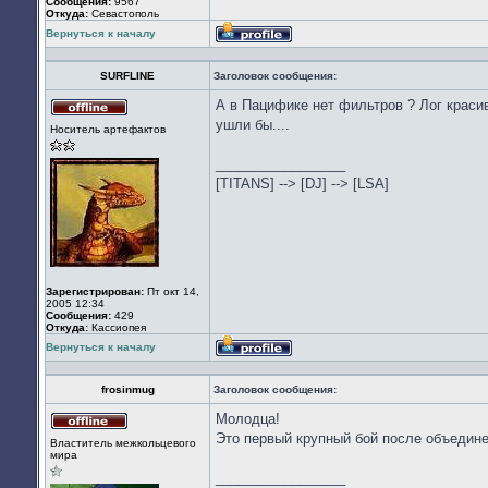
Сообщения:
9567
Откуда:
Севастополь
Вернуться к началу
Профиль
SURFLINE
Заголовок сообщения:
А в Пацифике нет фильтров ? Лог краси
Не
ушли бы....
Носитель артефактов
в
сети
_________________
[TITANS] --> [DJ] --> [LSA]
Зарегистрирован:
Пт окт 14,
2005 12:34
Сообщения:
429
Откуда:
Кассиопея
Вернуться к началу
Профиль
frosinmug
Заголовок сообщения:
Молодца!
Не
Это первый крупный бой после объедин
Властитель межкольцевого
в
мира
сети
_________________