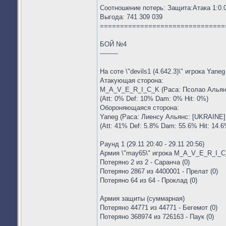
Соотношение потерь: Защита:Атака 1:0.
Выгода: 741 309 039
===============================
БОЙ №4
---------
На соте \"devils1 (4.642.3)\" игрока Yane
Атакующая сторона:
M_A_V_E_R_I_C_K (Раса: Псолао Альянс: 
(Att: 0% Def: 10% Dam: 0% Hit: 0%)
Обороняющаяся сторона:
Yaneg (Раса: Лиенсу Альянс: [UKRAINE] 
(Att: 41% Def: 5.8% Dam: 55.6% Hit: 14.6
Раунд 1 (29.11 20:40 - 29.11 20:56)
Армия \"may65\" игрока M_A_V_E_R_I_
Потеряно 2 из 2 - Саранча (0)
Потеряно 2867 из 4400001 - Прелат (0)
Потеряно 64 из 64 - Проклад (0)
Армия защиты (суммарная)
Потеряно 44771 из 44771 - Бегемот (0)
Потеряно 368974 из 726163 - Паук (0)