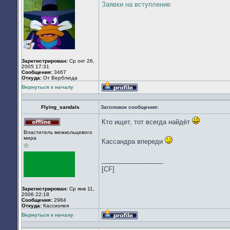
Заявки на вступление
Зарегистрирован:
Ср окт 26,
2005 17:31
Сообщения:
3467
Откуда:
От Верблюда
Вернуться к началу
Профиль
Flying_sandals
Заголовок сообщения:
Кто ищет, тот всегда найдёт
Не
Властитель межкольцевого
в
мира
сети
Кассандра впереди
_________________
[CF]
Зарегистрирован:
Ср янв 11,
2006 22:18
Сообщения:
2984
Откуда:
Кассиопея
Вернуться к началу
Профиль