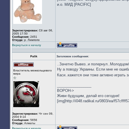
и.о. МИД [PACIFIC]
Зарегистрирован:
Сб авг 06,
2005 17:50
Сообщения:
2451
Откуда:
р. Лимпопо
Вернуться к началу
Профиль
Palik
Заголовок сообщения:
..Зачетно Вывез..и полернул..Молодцом
Не
Ну а поводу Украины. Если мне не ошиба
Властитель межкольцевого
в
мира
Каси..кажется они тоже активно играть з
сети
_________________
ВОРОН->
Живи будущим, делай его сегодня!
[img]http://i048.radikal.ru/0803/ea/f57cffff5
Зарегистрирован:
Чт сен 09,
2004 9:14
Сообщения:
5656
Откуда:
Алматы
Вернуться к началу